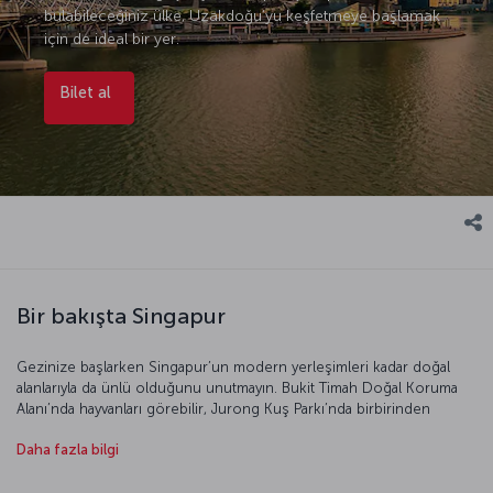
bulabileceğiniz ülke, Uzakdoğu’yu keşfetmeye başlamak
için de ideal bir yer.
Bilet al
Bir bakışta Singapur
Gezinize başlarken Singapur’un modern yerleşimleri kadar doğal
alanlarıyla da ünlü olduğunu unutmayın. Bukit Timah Doğal Koruma
Alanı’nda hayvanları görebilir, Jurong Kuş Parkı’nda birbirinden
değişik kuşların dünyasına konuk olabilir, gece safarisinde bir
Daha fazla bilgi
hayvanat bahçesini gece dolaşmanın keyfini çıkarabilirsiniz. Doğal
güzellikler, yeşil alanlar derken yolunuzu mutlaka Ulusal Orkide
Bahçesi’ne düşürmelisiniz. Burada göreceklerinizle, orkidelerin bu