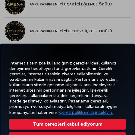
AVRUPA’NIN EN İYİ UÇAK İÇİ EĞLENCE ÖDÜLÜ
AVRUPA’NIN EN İYİ YİYECEK ve İÇECEK ÖDÜLÜ
Twitter
Facebook
Instagram
Youtube
LinkedIn
Tiktok
Blog
Pinterest
What
İnternet sitemizde kullandığımız çerezler ideal kullanıcı
deneyimini hedefleyen farklı görevler üstlenir. Gerekli
çerezler, internet sitesinin ziyaret edilebilmesini ve
BİLET
FIRSATLAR
TURKISH
özelliklerinin kullanılmasını sağlar. Performans çerezleri,
AL VE
DENEYİM
VE UÇUŞ
YARDIM
AIRLINES
MILES&SMILES
kullanıcıların sitede gezinme alışkanlıklarını inceleyerek
YÖNET
NOKTALARI
HOLIDAYS
internet sitesinin performansını iyileştirir. İşlevsellik
çerezleri, kullanıcıların sitedeki seçimlerini tanıyarak
sitede gezinmeyi kolaylaştırır. Pazarlama çerezleri,
promosyon ve sosyal medya bilgilerini kullanarak uygun
Bilgi Toplumu Hizmetleri
Erişilebilirlik
Gizlilik ve Çerez Politikası
Yasal Uyarı
Yolcu Hakları
kampanyaları haber verir.
Çerez politikamızı inceleyin.
Çerez Ayarlarını Değiştir
49 69 86 799 849
Tüm çerezleri kabul ediyorum
Türk Hava Yolları A.O. Her hakkı saklıdır. © 1996 - 2025 Türk Hava Yolları Miles&Smiles Mastercard Gold Kredi Kartı,
Mastercard International lisansı ile Advanzia Bank S.A. tarafından düzenlenmektedir. İlgili kural ve koşullar için
bağlantıyı