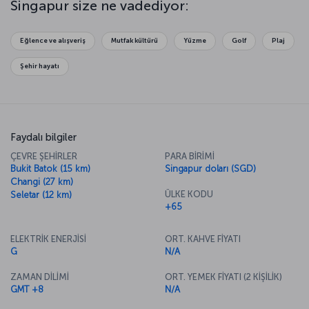
Singapur size ne vadediyor:
kadar çok çeşit ve renkte olduğuna inanamayabilirsiniz. Singapur’da
aynı zamanda, Thian Hock Keng Tapınağı’nın süslemelerini ve
geleneksel mimarisini inceleyebilir, ünlü müzelerinde de tarihe
Eğlence ve alışveriş
Mutfak kültürü
Yüzme
Golf
Plaj
yolculuk yapabilirsiniz.
Şehir hayatı
Faydalı bilgiler
ÇEVRE ŞEHİRLER
PARA BİRİMİ
Bukit Batok (15 km)
Singapur doları (SGD)
Changi (27 km)
ÜLKE KODU
Seletar (12 km)
+65
ELEKTRİK ENERJİSİ
ORT. KAHVE FİYATI
G
N/A
ZAMAN DİLİMİ
ORT. YEMEK FİYATI (2 KİŞİLİK)
GMT +8
N/A