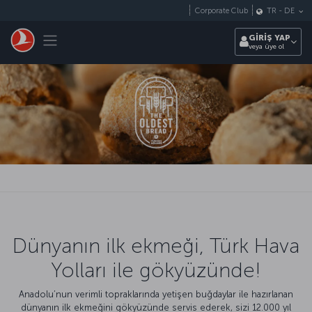
Skip to main content
Corporate Club
TR
-
DE
Toggle navigation
GİRİŞ YAP
veya üye ol
Dünyanın ilk ekmeği, Türk Hava
Yolları ile gökyüzünde!
Anadolu’nun verimli topraklarında yetişen buğdaylar ile hazırlanan
dünyanın ilk ekmeğini gökyüzünde servis ederek, sizi 12.000 yıl