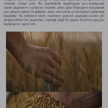
ortamlar ortaya çıktı. Bu topraklarda başlangıçta avcı-toplayıcılar
olarak yaşamlarını sürdüren insanlar, artan gıda ihtiyaçlarını karşılamak
için yetişen yabani buğdayları, arpa, mercimek ve bezelyeyi toplamaya
başladılar. Bu bitkilerin keşfi, insanların yiyecek arayışıyla sürekli yer
değiştirdikleri bir yaşamdan, toprağa bağlı bir yaşam biçimine geçişin
başlangıcını işaret etti.