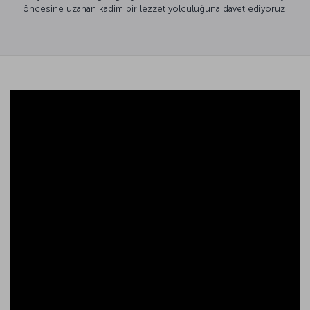
öncesine uzanan kadim bir lezzet yolculuğuna davet ediyoruz.