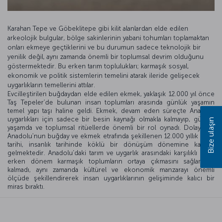
Karahan Tepe ve Göbeklitepe gibi kilit alanlardan elde edilen
arkeolojik bulgular, bölge sakinlerinin yabani tohumları toplamaktan
onları ekmeye geçtiklerini ve bu durumun sadece teknolojik bir
yenilik değil, aynı zamanda önemli bir toplumsal devrim olduğunu
göstermektedir. Bu erken tarım toplulukları; karmaşık sosyal,
ekonomik ve politik sistemlerin temelini atarak ileride gelişecek
uygarlıkların temellerini attılar.
Evcilleştirilen buğdaydan elde edilen ekmek, yaklaşık 12.000 yıl önce
Taş Tepeler’de bulunan insan toplumları arasında günlük yaşamın
temel yapı taşı haline geldi. Ekmek, devam eden süreçte Anadolu
uygarlıkları için sadece bir besin kaynağı olmakla kalmayıp, günlük
Bize ulaşın
yaşamda ve toplumsal ritüellerde önemli bir rol oynadı. Dolayısıyla
Anadolu’nun buğday ve ekmek etrafında şekillenen 12.000 yıllık tarım
tarihi, insanlık tarihinde köklü bir dönüşüm dönemine karşılık
gelmektedir. Anadolu’daki tarım ve uygarlık arasındaki karşılıklı ilişki,
erken dönem karmaşık toplumların ortaya çıkmasını sağlamakla
kalmadı, aynı zamanda kültürel ve ekonomik manzarayı önemli
ölçüde şekillendirerek insan uygarlıklarının gelişiminde kalıcı bir
miras bıraktı.