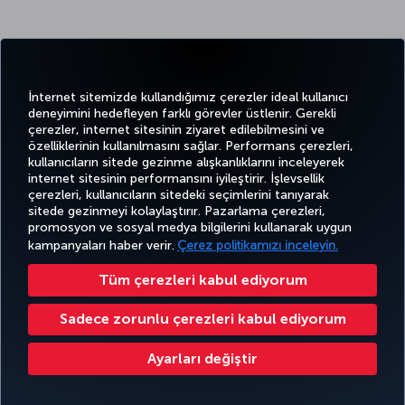
Twitter
Facebook
Instagram
Youtube
LinkedIn
Tiktok
Blog
Pinterest
What
İnternet sitemizde kullandığımız çerezler ideal kullanıcı
deneyimini hedefleyen farklı görevler üstlenir. Gerekli
çerezler, internet sitesinin ziyaret edilebilmesini ve
BİLET
FIRSATLAR
TURKISH
özelliklerinin kullanılmasını sağlar. Performans çerezleri,
AL VE
DENEYİM
VE UÇUŞ
YARDIM
AIRLINES
MILES&SMILES
kullanıcıların sitede gezinme alışkanlıklarını inceleyerek
YÖNET
NOKTALARI
HOLIDAYS
internet sitesinin performansını iyileştirir. İşlevsellik
çerezleri, kullanıcıların sitedeki seçimlerini tanıyarak
sitede gezinmeyi kolaylaştırır. Pazarlama çerezleri,
promosyon ve sosyal medya bilgilerini kullanarak uygun
Bilgi Toplumu Hizmetleri
Erişilebilirlik
Gizlilik ve Çerez Politikası
Yasal Uyarı
Yolcu Hakları
kampanyaları haber verir.
Çerez politikamızı inceleyin.
Çerez Ayarlarını Değiştir
49 69 86 799 849
Tüm çerezleri kabul ediyorum
Türk Hava Yolları A.O. Her hakkı saklıdır. © 1996 - 2025 Türk Hava Yolları Miles&Smiles Mastercard Gold Kredi Kartı,
Mastercard International lisansı ile Advanzia Bank S.A. tarafından düzenlenmektedir. İlgili kural ve koşullar için
bağlantıyı
Sadece zorunlu çerezleri kabul ediyorum
ziyaret edebilirsiniz. ¹ Yabancı para ödemeleri için kullanılan Mastercard döviz kuru bir ek ücret içerir. Daha fazla bilgi için
https://travelprepaid.mastercard.com/rates
internet sitesini ziyaret edebilirsiniz. ² Gişe/ATM'lerde yapılan nakit
çekimlerde fiyat listesine uygun olarak faiz uygulanır.
Ayarları değiştir