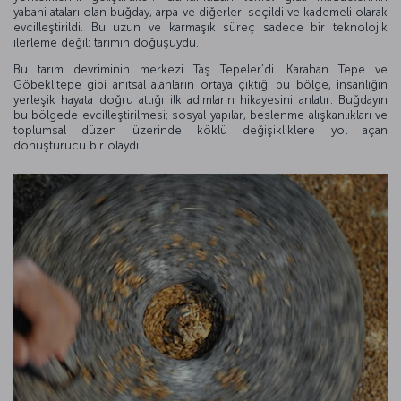
yabani ataları olan buğday, arpa ve diğerleri seçildi ve kademeli olarak
evcilleştirildi. Bu uzun ve karmaşık süreç sadece bir teknolojik
ilerleme değil; tarımın doğuşuydu.
Bu tarım devriminin merkezi Taş Tepeler’di. Karahan Tepe ve
Göbeklitepe gibi anıtsal alanların ortaya çıktığı bu bölge, insanlığın
yerleşik hayata doğru attığı ilk adımların hikayesini anlatır. Buğdayın
bu bölgede evcilleştirilmesi; sosyal yapılar, beslenme alışkanlıkları ve
toplumsal düzen üzerinde köklü değişikliklere yol açan
dönüştürücü bir olaydı.