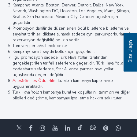
Kampanya Atlanta, Boston, Denver, Detroit, Dallas, New York,
Newark, Washington DC, Houston, Los Angeles, Miami, Şikago,
Seattle, San Francisco, Mexico City, Cancun uçuşları için
geçerlidir.
Promosyon dahilinde düzenlenen ödül biletlerde biletleme ve
seyahat tarihleri dikkate alınarak sadece aynı parkur/parkurlar için
rezervasyon değişikliğine izin verilir.
Bize ulaşın
Tüm vergiler tahsil edilecektir.
Kampanya sınırlı sayıda koltuk için geçerlidir.
İlgili promosyon sadece Türk Hava Yolları tarafından
gerçekleştirilen tarifeli seferlerde geçerlidir. Türk Hava Yolları
codeshare seferlerde, Star Alliance partner hava yolları
uçuşlarında geçerli değildir.
Miles&Smiles Ödül Bilet
kuralları kampanya kapsamında
uygulanmaktadır.
Türk Hava Yolları kampanya kural ve koşullarını, tanımları ve diğer
bilgileri değiştirme, kampanyayı iptal etme hakkını saklı tutar.
Twitter
Facebook
Instagram
Youtube
LinkedIn
Tiktok
Blog
Pinterest
What