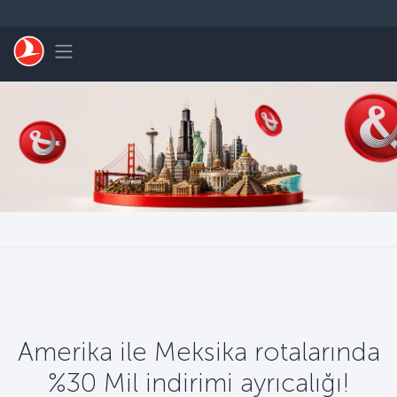
Skip to main content
Toggle navigation
Amerika ile Meksika rotalarında
%30 Mil indirimi ayrıcalığı!