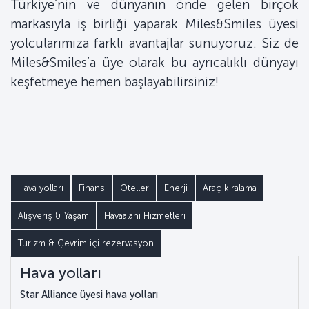
Türkiye’nin ve dünyanın önde gelen birçok
markasıyla iş birliği yaparak Miles&Smiles üyesi
yolcularımıza farklı avantajlar sunuyoruz. Siz de
Miles&Smiles’a üye olarak bu ayrıcalıklı dünyayı
keşfetmeye hemen başlayabilirsiniz!
Hava yolları
Finans
Oteller
Enerji
Araç kiralama
Alışveriş & Yaşam
Havaalanı Hizmetleri
Turizm & Çevrim içi rezervasyon
Hava yolları
Star Alliance üyesi hava yolları