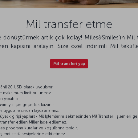
Mil transfer etme
ğe dönüştürmek artık çok kolay! Miles&Smiles’ın Mil
ren kapısını aralayın. Size özel indirimli Mil tekli
Mil transferi yap
dâhil 20 USD olarak uygulanır.
ve maksimum limit bulunmaz.
i yapabilir.
kvim yılı için geçerlilik kazanır.
ri uygulamasından faydalanamaz.
elik girişi yapılarak Mil İşlemlerim sekmesinden Mil Transferi işlemleri gerç
 transfer edilen Miller iade edilemez.
es programı kurallar ve koşullarına tabidir.
 işlemi statü seviyelerine etki etmez.