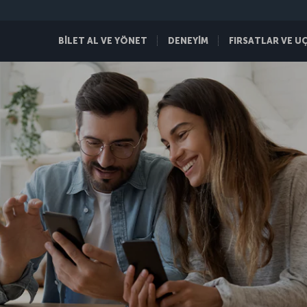
BİLET AL VE YÖNET
DENEYİM
FIRSATLAR VE U