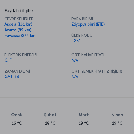
Faydalı bilgiler
ÇEVRE ŞEHİRLER
PARA BİRİMİ
Assela (161 km)
Etiyopya birri (ETB)
Adama (89 km)
ÜLKE KODU
Hawassa (274 km)
+251
ELEKTRİK ENERJİSİ
ORT. KAHVE FİYATI
C, F
N/A
ZAMAN DİLİMİ
ORT. YEMEK FİYATI (2 KİŞİLİK)
GMT +3
N/A
Ocak
Şubat
Mart
Nisan
16 °C
18 °C
19 °C
19 °C