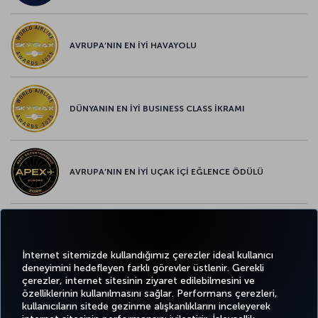
AVRUPA’NIN EN İYİ HAVAYOLU
DÜNYANIN EN İYİ BUSINESS CLASS İKRAMI
AVRUPA’NIN EN İYİ UÇAK İÇİ EĞLENCE ÖDÜLÜ
AVRUPA’NIN EN İYİ YİYECEK ve İÇECEK ÖDÜLÜ
İnternet sitemizde kullandığımız çerezler ideal kullanıcı
deneyimini hedefleyen farklı görevler üstlenir. Gerekli
çerezler, internet sitesinin ziyaret edilebilmesini ve
özelliklerinin kullanılmasını sağlar. Performans çerezleri,
kullanıcıların sitede gezinme alışkanlıklarını inceleyerek
Twitter
Facebook
Instagram
Youtube
LinkedIn
Tiktok
Blog
Pinterest
What