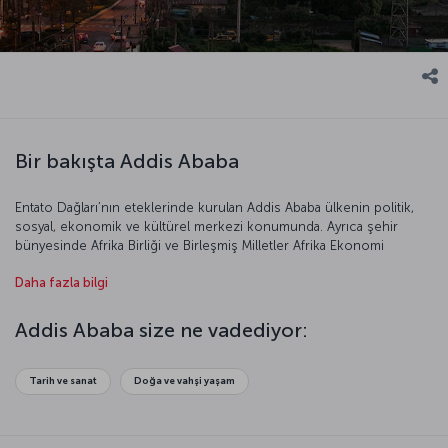
Bir bakışta Addis Ababa
Entato Dağları’nın eteklerinde kurulan Addis Ababa ülkenin politik,
sosyal, ekonomik ve kültürel merkezi konumunda. Ayrıca şehir
bünyesinde Afrika Birliği ve Birleşmiş Milletler Afrika Ekonomi
Komisyonu genel merkezlerini bulunduruyor. Addis Ababa’nın
Daha fazla bilgi
anlamı “yeni çiçek”. Kozmopolit bir başkent olan şehir mimari
yönden de oldukça zengin. Etiyopya’nın başkentini gelin daha
yakından keşfedelim!
Addis Ababa size ne vadediyor:
Tarih ve sanat
Doğa ve vahşi yaşam