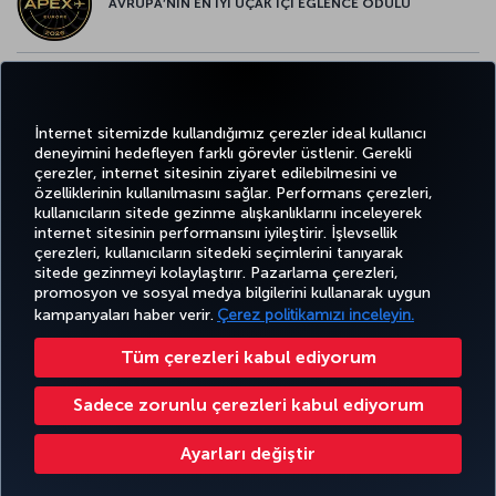
AVRUPA’NIN EN İYİ UÇAK İÇİ EĞLENCE ÖDÜLÜ
AVRUPA’NIN EN İYİ YİYECEK ve İÇECEK ÖDÜLÜ
İnternet sitemizde kullandığımız çerezler ideal kullanıcı
deneyimini hedefleyen farklı görevler üstlenir. Gerekli
çerezler, internet sitesinin ziyaret edilebilmesini ve
özelliklerinin kullanılmasını sağlar. Performans çerezleri,
kullanıcıların sitede gezinme alışkanlıklarını inceleyerek
Twitter
Facebook
Instagram
Youtube
LinkedIn
Tiktok
Blog
Pinterest
What
internet sitesinin performansını iyileştirir. İşlevsellik
çerezleri, kullanıcıların sitedeki seçimlerini tanıyarak
sitede gezinmeyi kolaylaştırır. Pazarlama çerezleri,
BİLET
FIRSATLAR
CORPORA
promosyon ve sosyal medya bilgilerini kullanarak uygun
AL VE
DENEYİM
VE UÇUŞ
YARDIM
MILES&SMILES
CLUB
YÖNET
NOKTALARI
kampanyaları haber verir.
Çerez politikamızı inceleyin.
Tüm çerezleri kabul ediyorum
Bilgi Toplumu Hizmetleri
Erişilebilirlik
Gizlilik ve Çerez Politikası
Yasal Uyarı
Yolcu Hakları
Sadece zorunlu çerezleri kabul ediyorum
Çerez Ayarlarını Değiştir
Türk Hava Yolları A.O. Her hakkı saklıdır. © 1996 - 2026
Ayarları değiştir