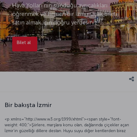
Hava Yolları’nın sunduğu ayrıcalıkları
öğrenmek ve hemen bir İzmir uçak bileti
satın almak için doğru yerdesiniz.
Bilet al
Bir bakışta İzmir
<p xmlns="http://www.w3.org/1999/xhtml"><span style="font-
weight: 400;">Şiirlere, marşlara konu olan, dağlarında çiçekler açan
İzmir’in güzelliği dillere destan. Huyu suyu diğer kentlerden biraz
farklı. Modern hayatın tüm yansımalarını barındırdığı kadar