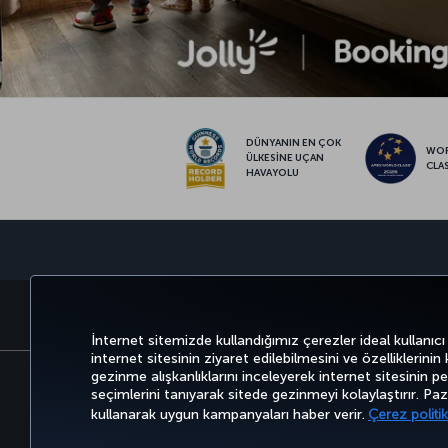
DÜNYANIN EN ÇOK
WO
ÜLKESİNE UÇAN
CLA
HAVAYOLU
BİLET AL VE YÖNET
DENEYİM
İnternet sitemizde kullandığımız çerezler ideal kullanıcı
internet sitesinin ziyaret edilebilmesini ve özelliklerinin
gezinme alışkanlıklarını inceleyerek internet sitesinin perf
seçimlerini tanıyarak sitede gezinmeyi kolaylaştırır. P
Bilgi Toplumu Hizmetleri
Erişilebilirli
kullanarak uygun kampanyaları haber verir.
Çerez politik