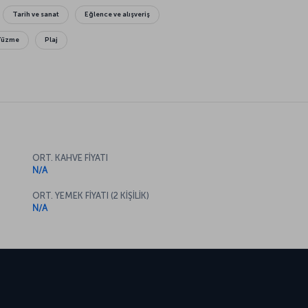
Tarih ve sanat
Eğlence ve alışveriş
Yüzme
Plaj
ORT. KAHVE FİYATI
N/A
ORT. YEMEK FİYATI (2 KİŞİLİK)
N/A