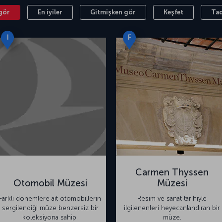
gör
En iyiler
Gitmişken gör
Keşfet
Tad
I
F
Carmen Thyssen
Otomobil Müzesi
Müzesi
Farklı dönemlere ait otomobillerin
Resim ve sanat tarihiyle
sergilendiği müze benzersiz bir
ilgilenenleri heyecanlandıran bir
koleksiyona sahip.
müze.