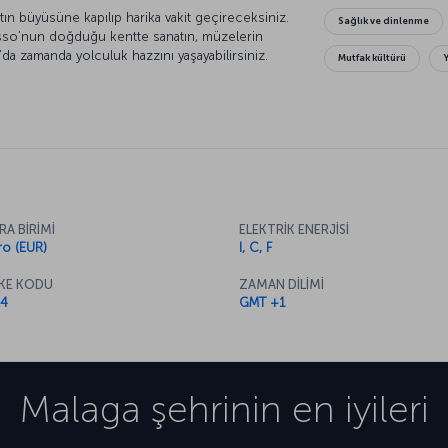
atın büyüsüne kapılıp harika vakit geçireceksiniz.
Sağlık ve dinlenme
sso’nun doğduğu kentte sanatın, müzelerin
’da zamanda yolculuk hazzını yaşayabilirsiniz.
Mutfak kültürü
luşan kumsallarda denizin keyfini sürerken, bir
tanik bahçelerinde yapacağınız gezileri
rihi sokaklarda kaybolmak ayrı bir keyif. Burada
ınız bir müzeyle, kimi zaman da yöresel lezzetleri
riyle kesişecektir. İşte o zaman hiç
e İspanyol lezzetleriyle harmanlanan Malaga
Kesinlikle pişman olmayacaksınız.
RA BİRİMİ
ELEKTRİK ENERJİSİ
ro (EUR)
I, C, F
KE KODU
ZAMAN DİLİMİ
4
GMT +1
Malaga
şehrinin en iyileri