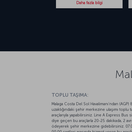
Daha fazla bilgi
Mal
TOPLU TAŞIMA:
Malaga Costa Del Sol Havalimanı’ndan (AGP) 
uzaklığındaki şehir merkezine ulaşımı toplu t
araçlarıyla yapabilirsiniz. Line A Express Bus s
diye geçen bu araçlarla 20-25 dakikada, 2 av
ödeyerek şehir merkezine gidebilirsiniz. 07.
00.00 saatleri arasında hizmet veren bu araçl