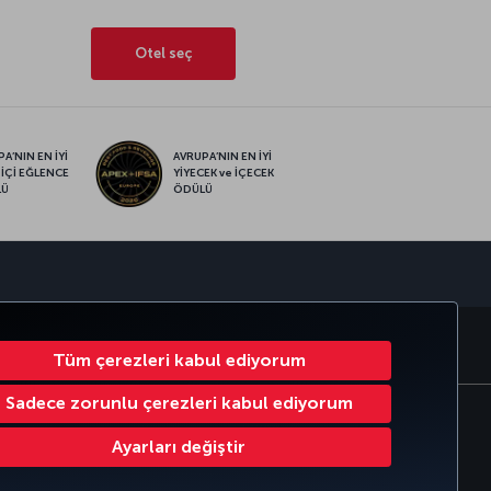
Otel seç
A’NIN EN İYİ
AVRUPA’NIN EN İYİ
 İÇİ EĞLENCE
YİYECEK ve İÇECEK
LÜ
ÖDÜLÜ
sapp
RATE CLUB
TÜRK HAVA YOLLARI
Tüm çerezleri kabul ediyorum
Sadece zorunlu çerezleri kabul ediyorum
Çerez Ayarlarını Değiştir
Ayarları değiştir