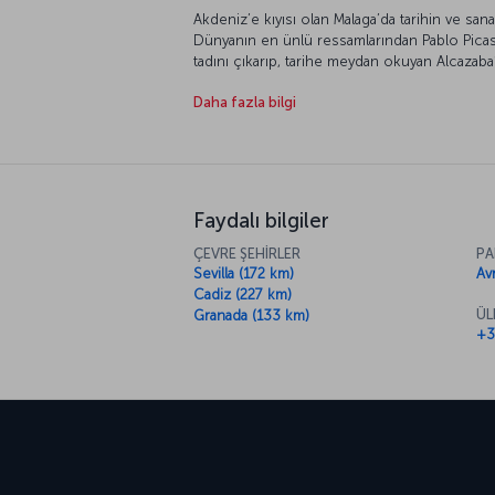
Akdeniz’e kıyısı olan Malaga’da tarihin ve san
Dünyanın en ünlü ressamlarından Pablo Pica
tadını çıkarıp, tarihe meydan okuyan Alcazaba
Güneşle yıkanan, Akdeniz’in mavi sularıyla bu
Daha fazla bilgi
yandan da kentin doğal yaşam alanlarında, bo
planlayabilirsiniz. Kent merkezini gezerken ta
yolunuz kimi zaman farklı kültürleri tanıyacağ
keşfedebileceğiniz Malaga restoranlarından bi
duraksamayın ve kendinize Endülüs, Avrupa v
yemek kültürünü tanımak için bir şans verin. 
Faydalı bilgiler
ÇEVRE ŞEHİRLER
PA
Sevilla (172 km)
Av
Cadiz (227 km)
ÜL
Granada (133 km)
+3