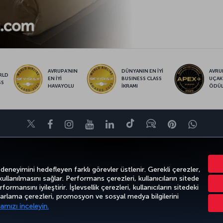
AVRUPA’NIN
DÜNYANIN EN İYİ
AVRUP
RLD
EN İYİ
BUSINESS CLASS
UÇAK
SS
HAVAYOLU
İKRAMI
ÖDÜ
Twitter
Facebook
Instagram
Youtube
LinkedIn
Tiktok
Blog
Pinterest
What
FIRSATLAR VE UÇUŞ NOKTALARI
YARDIM
MILES&SMILES
CORPO
 deneyimini hedefleyen farklı görevler üstlenir. Gerekli çerezler,
 kullanılmasını sağlar. Performans çerezleri, kullanıcıların sitede
ormansını iyileştirir. İşlevsellik çerezleri, kullanıcıların sitedeki
azarlama çerezleri, promosyon ve sosyal medya bilgilerini
k
Gizlilik ve Çerez Politikası
Yasal Uyarı
Yolcu Hakları
amızı inceleyin.
Türk Hava Yolları A.O. Her hakkı saklıdır. © 1996 - 2026