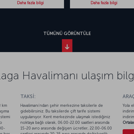
Daha fazla bilgi
Daha fazla bilgi
TÜMÜNÜ GÖRÜNTÜLE
aga Havalimanı ulaşım bilgi
TAKSİ:
ARAÇ
8 km
Havalimanı’ndan şehir merkezine taksilerle de
Yola e
aşıma
gidebilirsiniz. Bu taksilerde çift tarife sistemi
indiri
istemi
uygulanıyor. Kent merkezinde ulaşmak istediğiniz
indiri
ro
noktaya bağlı olarak, 06.00-22.00 saatleri arasında
Ortala
00-
15-20 avro arasında değişen ücretler, 22.00-06.00
ar her
saatleri arasında 20-25 avro arasında değişkenlik