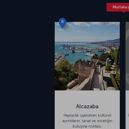
Mutlaka 
B
Alcazaba
Hayranlık uyandıran kültürel
ayrıntıların, sanat ve estetiğin
buluşma noktası.