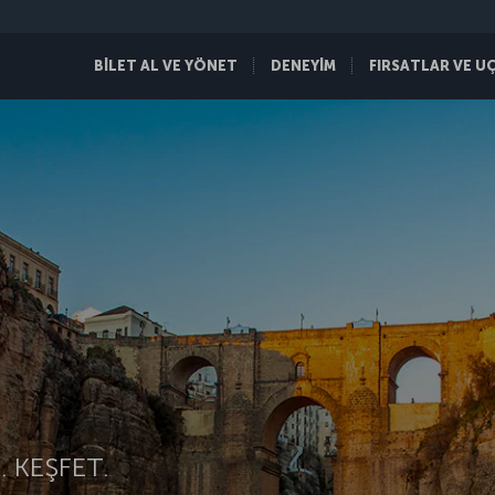
BİLET AL VE YÖNET
DENEYİM
FIRSATLAR VE U
 KEŞFET.