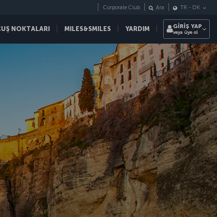
Corporate Club
Ara
TR
-
DK
GİRİŞ YAP
ÇUŞ NOKTALARI
MILES&SMILES
YARDIM
veya üye ol