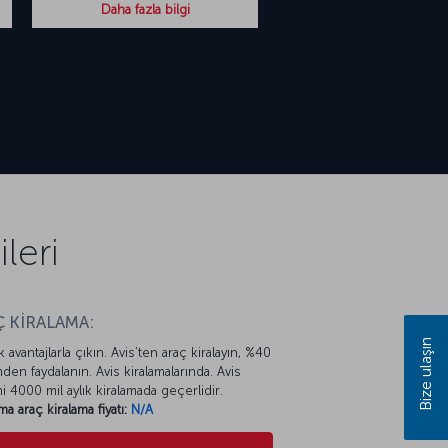
Daha fazla bilgi
leri
 KİRALAMA:
Bize ulaşın
k avantajlarla çıkın. Avis’ten araç kiralayın, %40
mden faydalanın. Avis kiralamalarında. Avis
mi 4000 mil aylık kiralamada geçerlidir.
ma araç kiralama fiyatı:
N/A