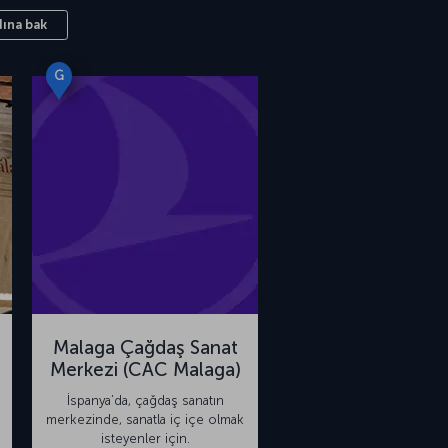
ına bak
G
Malaga Çağdaş Sanat
Merkezi (CAC Malaga)
İspanya’da, çağdaş sanatın
merkezinde, sanatla iç içe olmak
isteyenler için.