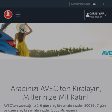
Skip to main content
Corporate Club
TR
-
IT
Toggle navigation
GİRİŞ YAP
veya üye ol
Aracınızı AVEC'ten Kiralayın,
Millerinize Mil Katın!
AVEC’ten yapacağınız 1-6 gün araç kiralamalarınızdan 500 Mil, 7 gün
ve üzeri araç kiralamalarınızdan 1.000 Mil kazanın!