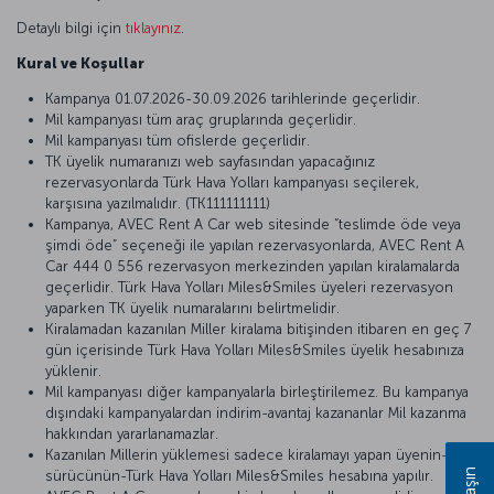
Detaylı bilgi için
tıklayınız
.
Kural ve Koşullar
Kampanya 01.07.2026-30.09.2026 tarihlerinde geçerlidir.
Mil kampanyası tüm araç gruplarında geçerlidir.
Mil kampanyası tüm ofislerde geçerlidir.
TK üyelik numaranızı web sayfasından yapacağınız
rezervasyonlarda Türk Hava Yolları kampanyası seçilerek,
karşısına yazılmalıdır. (TK111111111)
Kampanya, AVEC Rent A Car web sitesinde “teslimde öde veya
şimdi öde” seçeneği ile yapılan rezervasyonlarda, AVEC Rent A
Car 444 0 556 rezervasyon merkezinden yapılan kiralamalarda
geçerlidir. Türk Hava Yolları Miles&Smiles üyeleri rezervasyon
yaparken TK üyelik numaralarını belirtmelidir.
Kiralamadan kazanılan Miller kiralama bitişinden itibaren en geç 7
gün içerisinde Türk Hava Yolları Miles&Smiles üyelik hesabınıza
yüklenir.
Mil kampanyası diğer kampanyalarla birleştirilemez. Bu kampanya
dışındaki kampanyalardan indirim-avantaj kazananlar Mil kazanma
hakkından yararlanamazlar.
Kazanılan Millerin yüklemesi sadece kiralamayı yapan üyenin-
sürücünün-Türk Hava Yolları Miles&Smiles hesabına yapılır.