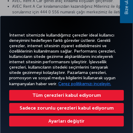
Bize ulaşın
AVEC Rent A Car genel araç kiralama koşulları geçerlidir.
AVEC Rent A Car kiralamanızdan kazandığınız Milleriniz ile ilgili
sorularınız için 444 0 556 numaralı çağrı merkezimiz ile iletişime
geçebilirsiniz.
AVEC Rent A Car kampanya koşullarında değişiklik yapma hakkını
saklı tutar.
İnternet sitemizde kullandığımız çerezler ideal kullanıcı
deneyimini hedefleyen farklı görevler üstlenir. Gerekli
çerezler, internet sitesinin ziyaret edilebilmesini ve
özelliklerinin kullanılmasını sağlar. Performans çerezleri,
kullanıcıların sitede gezinme alışkanlıklarını inceleyerek
Twitter
Facebook
Instagram
Youtube
LinkedIn
Tiktok
Blog
Pinterest
What
internet sitesinin performansını iyileştirir. İşlevsellik
çerezleri, kullanıcıların sitedeki seçimlerini tanıyarak
sitede gezinmeyi kolaylaştırır. Pazarlama çerezleri,
BİLET
FIRSATLAR
TURKISH
promosyon ve sosyal medya bilgilerini kullanarak uygun
AL VE
DENEYİM
VE UÇUŞ
YARDIM
AIRLINES
MILES&SMILES
YÖNET
NOKTALARI
HOLIDAYS
kampanyaları haber verir.
Çerez politikamızı inceleyin.
Tüm çerezleri kabul ediyorum
Bilgi Toplumu Hizmetleri
Erişilebilirlik
Gizlilik ve Çerez Politikası
Yasal Uyarı
Yolcu Hakları
Sadece zorunlu çerezleri kabul ediyorum
Çerez Ayarlarını Değiştir
Ayarları değiştir
Türk Hava Yolları A.O. Her hakkı saklıdır. © 1996 - 2025