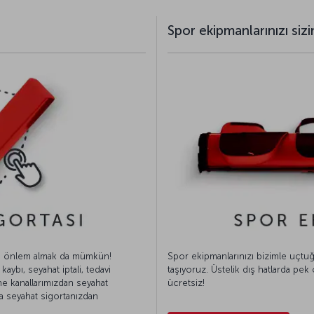
Spor ekipmanlarınızı sizi
ra önlem almak da mümkün!
Spor ekipmanlarınızı bizimle uçtuğu
aybı, seyahat iptali, tedavi
taşıyoruz. Üstelik dış hatlarda pek 
ne kanallarımızdan seyahat
ücretsiz!
zda seyahat sigortanızdan