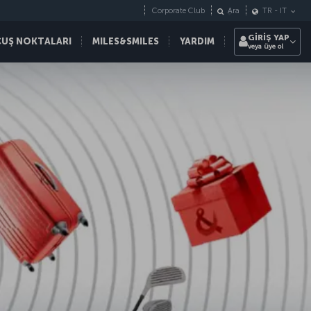
Corporate Club
Ara
TR
-
IT
GİRİŞ YAP
ÇUŞ NOKTALARI
MILES&SMILES
YARDIM
veya üye ol