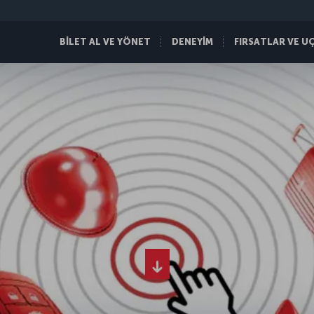
BİLET AL VE YÖNET
DENEYİM
FIRSATLAR VE U