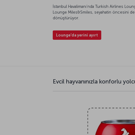
İstanbul Havalimanı’nda Turkish Airlines Lo
Lounge Miles&Smiles, seyahatin öncesini d
dönüştürüyor.
Lounge'da yerini ayırt
Evcil hayvanınızla konforlu yolc