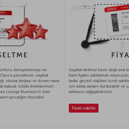
konforu deneyimlemeye ne
Seyahat tarihiniz kesin değil ama 
Class’a yükselterek, seyahat
bileti fiyatını sabitlemek istiyorsun
iği, okuma lambası ve dönen masa
kadar geçerli olabilen ücret sabitl
da kalacak ödüllü ikramlarımızın
için adeta zamanı durdurabilir ve uça
ines Lounge Business’ın özel
kalmasını sağlayabilirsiniz.
anın ayrıcalığını hissedin!
Fiyatı sabitle