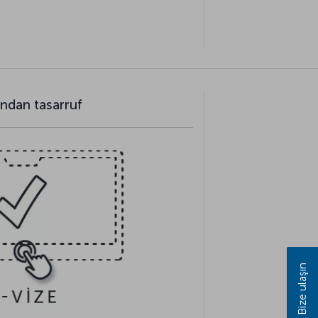
andan tasarruf
Bize ulaşın