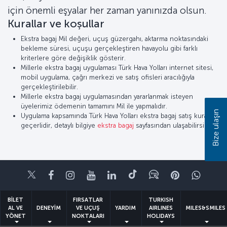
için önemli eşyalar her zaman yanınızda olsun.
Kurallar ve koşullar
Ekstra bagaj Mil değeri, uçuş güzergahı, aktarma noktasındaki
bekleme süresi, uçuşu gerçekleştiren havayolu gibi farklı
kriterlere göre değişiklik gösterir.
Millerle ekstra bagaj uygulaması Türk Hava Yolları internet sitesi,
mobil uygulama, çağrı merkezi ve satış ofisleri aracılığıyla
gerçekleştirilebilir.
Millerle ekstra bagaj uygulamasından yararlanmak isteyen
üyelerimiz ödemenin tamamını Mil ile yapmalıdır.
Bize ulaşın
Uygulama kapsamında Türk Hava Yolları ekstra bagaj satış kuralları
geçerlidir, detaylı bilgiye
ekstra bagaj
sayfasından ulaşabilirsiniz.
Twitter
Facebook
Instagram
Youtube
LinkedIn
Tiktok
Blog
Pinterest
What
BİLET
FIRSATLAR
TURKISH
AL VE
DENEYİM
VE UÇUŞ
YARDIM
AIRLINES
MILES&SMILES
YÖNET
NOKTALARI
HOLIDAYS