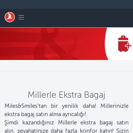
Skip to main content
Toggle navigation
Millerle Ekstra Bagaj
Miles&Smiles’tan bir yenilik daha! Millerinizle
ekstra bagaj satın alma ayrıcalığı!
Şimdi kazandığınız Millerle ekstra bagaj satın
alın, seyahatinize daha fazla konfor katın! Sizin