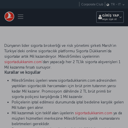
Skip to main content
Corporate Club
TR
-
IT
Toggle navigation
GİRİŞ YAP
veya üye ol
Dünyanın lider sigorta brokerliği ve risk yönetimi şirketi Marsh’ın
Türkiye’deki online sigortacılık platformu Sigorta Dükkanım'da
sigortalar artık Mil kazandırıyor. Miles&Smiles üyelerinin
sigortadukkanim.com
’dan yapacağı her 2 TL’lik sigorta alışverişleri 1
Mil kazanma fırsatı sunuyor.
Kurallar ve koşullar
Miles&Smiles üyeleri www.sigortadukkanim.com adresinden
yaptıkları sigortacılık harcamaları için brüt prim tutarının yarısı
kadar Mil kazanır. Promosyon dâhilinde 2 TL brüt primli bir
sigorta poliçesi karşılığında 1 Mil kazanılır.
Poliçelerin iptal edilmesi durumunda iptal bedeline karşılık gelen
Mil tutarı geri alınır.
Mil kazanmak için teklif alan üyelerin
sigortadukkanim.com
ya da
müşteri hizmetleri merkezine Miles&Smiles üyelik numaralarını
belirtmeleri gereklidir.