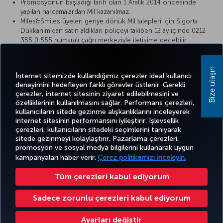
Promosyonun başladığı tarih olan 1 Aralık 2014 öncesinde
yapılan harcamalardan Mil kazanılmaz.
Miles&Smiles üyeleri geriye dönük Mil talepleri için Sigorta
Dükkanım’dan satın aldıkları poliçeyi takiben 12 ay içinde 0212
355 0 555 numaralı çağrı merkeziyle iletişime geçebilir.
Detaylı bilgi için lütfen
Sigorta Dükkanım
internet sitesini ziyaret
edin.
Bize ulaşın
İnternet sitemizde kullandığımız çerezler ideal kullanıcı
deneyimini hedefleyen farklı görevler üstlenir. Gerekli
çerezler, internet sitesinin ziyaret edilebilmesini ve
özelliklerinin kullanılmasını sağlar. Performans çerezleri,
kullanıcıların sitede gezinme alışkanlıklarını inceleyerek
Twitter
Facebook
Instagram
Youtube
LinkedIn
Tiktok
Blog
Pinterest
What
internet sitesinin performansını iyileştirir. İşlevsellik
çerezleri, kullanıcıların sitedeki seçimlerini tanıyarak
sitede gezinmeyi kolaylaştırır. Pazarlama çerezleri,
BİLET
FIRSATLAR
TURKISH
promosyon ve sosyal medya bilgilerini kullanarak uygun
AL VE
DENEYİM
VE UÇUŞ
YARDIM
AIRLINES
MILES&SMILES
YÖNET
NOKTALARI
HOLIDAYS
kampanyaları haber verir.
Çerez politikamızı inceleyin.
Tüm çerezleri kabul ediyorum
Bilgi Toplumu Hizmetleri
Erişilebilirlik
Gizlilik ve Çerez Politikası
Yasal Uyarı
Yolcu Hakları
Sadece zorunlu çerezleri kabul ediyorum
Çerez Ayarlarını Değiştir
Türk Hava Yolları A.O. Her hakkı saklıdır. © 1996 - 2025
Ayarları değiştir