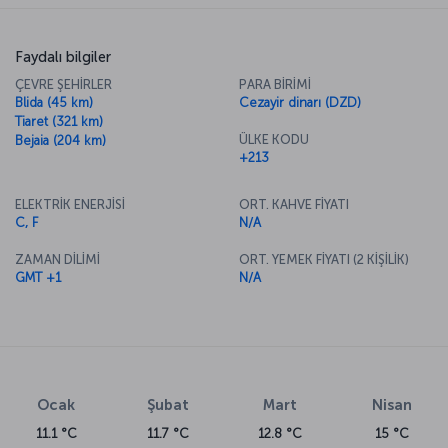
Faydalı bilgiler
ÇEVRE ŞEHİRLER
PARA BİRİMİ
Blida (45 km)
Cezayir dinarı (DZD)
Tiaret (321 km)
ÜLKE KODU
Bejaia (204 km)
+213
ELEKTRİK ENERJİSİ
ORT. KAHVE FİYATI
C, F
N/A
ZAMAN DİLİMİ
ORT. YEMEK FİYATI (2 KİŞİLİK)
GMT +1
N/A
Ocak
Şubat
Mart
Nisan
11.1 °C
11.7 °C
12.8 °C
15 °C