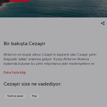
Bir bakışta Cezayir
Afrika’nın en büyük ülkesi Cezayir’in başkenti olan Cezayir şehri
Arapçada “adalar” anlamına geliyor. Kuzey Afrika’nın Akdeniz
kıyılarında bulunan bu şehir milyonlarca yıldır medeniyetlere ev
sahipliği yapıyor. Bunu Cezayir’de bulunan hominid iskeletlerinden
Daha fazla bilgi
de anlayabiliyoruz. Antik çağda Mısır ve Kartaca ile ilişkisi bulunan
Cezayir önce Roma, ardından da Barbaros Hayrettin Paşa ve Oruç
Reis’in fethetmesiyle Osmanlı topraklarına katıldı. O dönemde
Cezayir size ne vadediyor:
korsanlarıyla Avrupa’ya korku salan Cezayir, 1830 yılındaki Fransız
işgaliyle tamamen değişti. Bu işgal 1962’de son buldu ve ülke
bağımsızlığını ilan etti. Sizi çöl ikliminin hüküm sürdüğü, Atlas
Tarih ve sanat
Plaj
Dağları’nın eteklerinde bulunan bu şehri daha yakından tanımaya
davet ediyoruz.