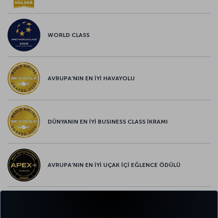
WORLD CLASS
AVRUPA’NIN EN İYİ HAVAYOLU
DÜNYANIN EN İYİ BUSINESS CLASS İKRAMI
AVRUPA’NIN EN İYİ UÇAK İÇİ EĞLENCE ÖDÜLÜ
AVRUPA’NIN EN İYİ YİYECEK ve İÇECEK ÖDÜLÜ