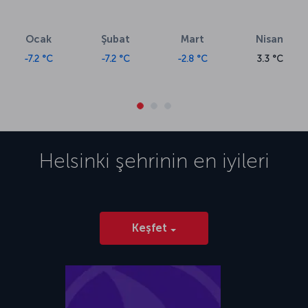
Ocak
Şubat
Mart
Nisan
-7.2 °C
-7.2 °C
-2.8 °C
3.3 °C
Helsinki
şehrinin en iyileri
Keşfet