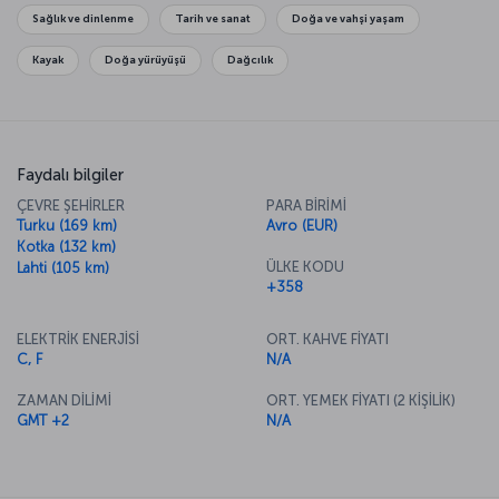
ve bırakın Helsinki sizi geleneksel lezzetleriyle etkilesin.
Sağlık ve dinlenme
Tarih ve sanat
Doğa ve vahşi yaşam
Kayak
Doğa yürüyüşü
Dağcılık
Faydalı bilgiler
ÇEVRE ŞEHİRLER
PARA BİRİMİ
Turku (169 km)
Avro (EUR)
Kotka (132 km)
ÜLKE KODU
Lahti (105 km)
+358
ELEKTRİK ENERJİSİ
ORT. KAHVE FİYATI
C, F
N/A
ZAMAN DİLİMİ
ORT. YEMEK FİYATI (2 KİŞİLİK)
GMT +2
N/A