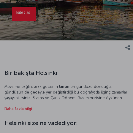
Bilet al
Bir bakışta Helsinki
Mevsime bağlı olarak gecenin tamamen gündüze döndüğü,
gündüzün de geceyle yer değiştirdiği bu coğrafyada ilginç zamanlar
yaşayabilirsiniz. Bizans ve Çarlık Dönemi Rus mimarisine öykünen
tarihi binalar sizi sokakların gizemli dünyasına doğru çekecektir.
Daha fazla bilgi
Helsinki’nin tarih ve sanat müzelerinde zamanı, mekânı unutun. Hele
sokaklarına, meydanlarına çıktınız mı, işte o zaman da fotoğraf
makinelerinize sarılın ve kenti en güzel karelerle ölümsüzleştirin.
Helsinki size ne vadediyor:
Kuzey mutfağının önemli bir temsilcisi olan Finlandiya mutfağındda
yapacağınız lezzet keşifleri için de, yerel restoranlardan birine girin