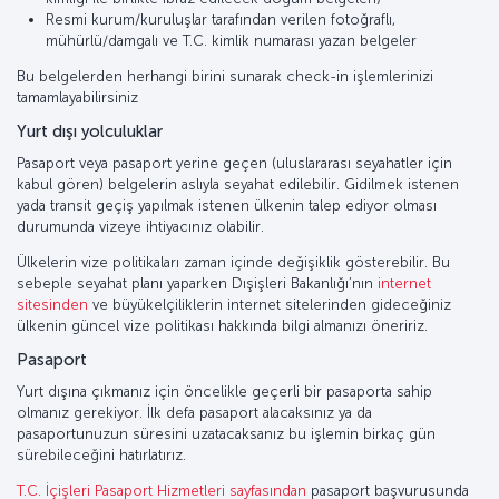
Resmi kurum/kuruluşlar tarafından verilen fotoğraflı,
mühürlü/damgalı ve T.C. kimlik numarası yazan belgeler
Bu belgelerden herhangi birini sunarak check-in işlemlerinizi
tamamlayabilirsiniz
Yurt dışı yolculuklar
Pasaport veya pasaport yerine geçen (uluslararası seyahatler için
kabul gören) belgelerin aslıyla seyahat edilebilir. Gidilmek istenen
yada transit geçiş yapılmak istenen ülkenin talep ediyor olması
durumunda vizeye ihtiyacınız olabilir.
Ülkelerin vize politikaları zaman içinde değişiklik gösterebilir. Bu
sebeple seyahat planı yaparken Dışişleri Bakanlığı’nın
internet
sitesinden
ve büyükelçiliklerin internet sitelerinden gideceğiniz
ülkenin güncel vize politikası hakkında bilgi almanızı öneririz.
Pasaport
Yurt dışına çıkmanız için öncelikle geçerli bir pasaporta sahip
olmanız gerekiyor. İlk defa pasaport alacaksınız ya da
pasaportunuzun süresini uzatacaksanız bu işlemin birkaç gün
sürebileceğini hatırlatırız.
T.C. İçişleri Pasaport Hizmetleri sayfasından
pasaport başvurusunda