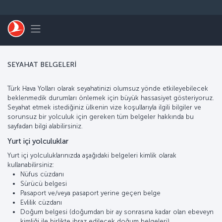
Skip to main content
Toggle navigation
SEYAHAT BELGELERİ
Türk Hava Yolları olarak seyahatinizi olumsuz yönde etkileyebilecek
beklenmedik durumları önlemek için büyük hassasiyet gösteriyoruz.
Seyahat etmek istediğiniz ülkenin vize koşullarıyla ilgili bilgiler ve
sorunsuz bir yolculuk için gereken tüm belgeler hakkında bu
sayfadan bilgi alabilirsiniz.
Yurt içi yolculuklar
Yurt içi yolculuklarınızda aşağıdaki belgeleri kimlik olarak
kullanabilirsiniz:
Nüfus cüzdanı
Sürücü belgesi
Pasaport ve/veya pasaport yerine geçen belge
Evlilik cüzdanı
Doğum belgesi (doğumdan bir ay sonrasına kadar olan ebeveyn
kimliği ile birlikte ibraz edilecek doğum belgeleri)