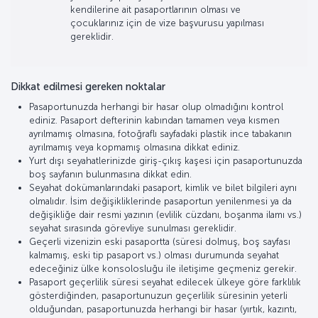
kendilerine ait pasaportlarının olması ve
çocuklarınız için de vize başvurusu yapılması
gereklidir.
Dikkat edilmesi gereken noktalar
Pasaportunuzda herhangi bir hasar olup olmadığını kontrol
ediniz. Pasaport defterinin kabından tamamen veya kısmen
ayrılmamış olmasına, fotoğraflı sayfadaki plastik ince tabakanın
ayrılmamış veya kopmamış olmasına dikkat ediniz.
Yurt dışı seyahatlerinizde giriş-çıkış kaşesi için pasaportunuzda
boş sayfanın bulunmasına dikkat edin.
Seyahat dokümanlarındaki pasaport, kimlik ve bilet bilgileri aynı
olmalıdır. İsim değişikliklerinde pasaportun yenilenmesi ya da
değişikliğe dair resmi yazının (evlilik cüzdanı, boşanma ilamı vs.)
seyahat sırasında görevliye sunulması gereklidir.
Geçerli vizenizin eski pasaportta (süresi dolmuş, boş sayfası
kalmamış, eski tip pasaport vs.) olması durumunda seyahat
edeceğiniz ülke konsolosluğu ile iletişime geçmeniz gerekir.
Pasaport geçerlilik süresi seyahat edilecek ülkeye göre farklılık
gösterdiğinden, pasaportunuzun geçerlilik süresinin yeterli
olduğundan, pasaportunuzda herhangi bir hasar (yırtık, kazıntı,