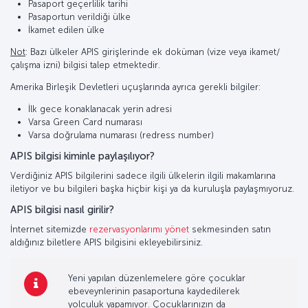
Pasaport geçerlilik tarihi
Pasaportun verildiği ülke
İkamet edilen ülke
Not
: Bazı ülkeler APIS girişlerinde ek doküman (vize veya ikamet/
çalışma izni) bilgisi talep etmektedir.
Amerika Birleşik Devletleri uçuşlarında ayrıca gerekli bilgiler:
İlk gece konaklanacak yerin adresi
Varsa Green Card numarası
Varsa doğrulama numarası (redress number)
APIS bilgisi kiminle paylaşılıyor?
Verdiğiniz APIS bilgilerini sadece ilgili ülkelerin ilgili makamlarına
iletiyor ve bu bilgileri başka hiçbir kişi ya da kuruluşla paylaşmıyoruz.
APIS bilgisi nasıl girilir?
İnternet sitemizde
rezervasyonlarımı yönet
sekmesinden satın
aldığınız biletlere APIS bilgisini ekleyebilirsiniz.
Yeni yapılan düzenlemelere göre çocuklar
ebeveynlerinin pasaportuna kaydedilerek
yolculuk yapamıyor. Çocuklarınızın da