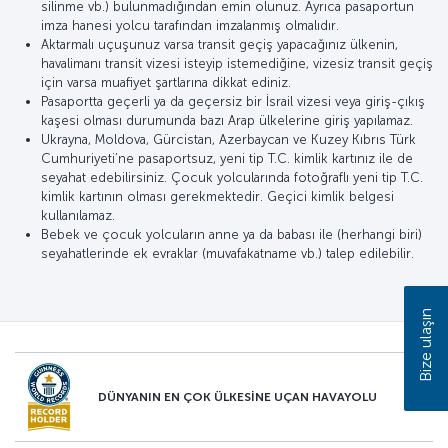
silinme vb.) bulunmadığından emin olunuz. Ayrıca pasaportun
imza hanesi yolcu tarafından imzalanmış olmalıdır.
Aktarmalı uçuşunuz varsa transit geçiş yapacağınız ülkenin,
havalimanı transit vizesi isteyip istemediğine, vizesiz transit geçiş
için varsa muafiyet şartlarına dikkat ediniz.
Pasaportta geçerli ya da geçersiz bir İsrail vizesi veya giriş-çıkış
kaşesi olması durumunda bazı Arap ülkelerine giriş yapılamaz.
Ukrayna, Moldova, Gürcistan, Azerbaycan ve Kuzey Kıbrıs Türk
Cumhuriyeti’ne pasaportsuz, yeni tip T.C. kimlik kartınız ile de
seyahat edebilirsiniz. Çocuk yolcularında fotoğraflı yeni tip T.C.
kimlik kartının olması gerekmektedir. Geçici kimlik belgesi
kullanılamaz.
Bebek ve çocuk yolcuların anne ya da babası ile (herhangi biri)
seyahatlerinde ek evraklar (muvafakatname vb.) talep edilebilir.
Bize ulaşın
DÜNYANIN EN ÇOK ÜLKESİNE UÇAN HAVAYOLU