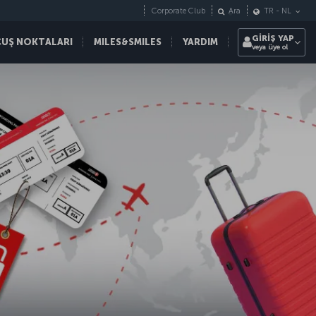
Corporate Club
Ara
TR
-
NL
GİRİŞ YAP
ÇUŞ NOKTALARI
MILES&SMILES
YARDIM
veya üye ol