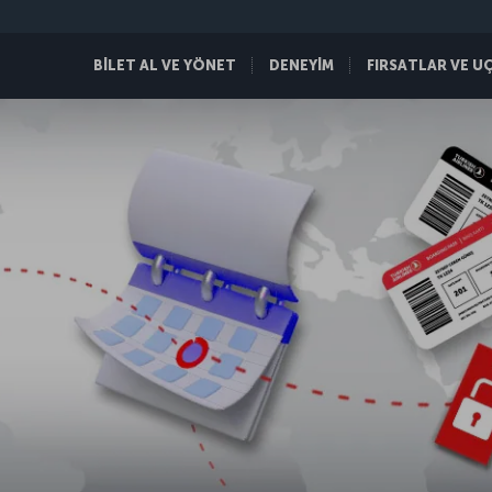
BİLET AL VE YÖNET
DENEYİM
FIRSATLAR VE U