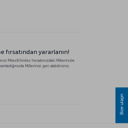
me fırsatından yararlanın!
ınızı Miles&Smiles hesabınızdaki Millerinizle
amladığınızda Millerinizi geri alabilirsiniz.
Bize ulaşın