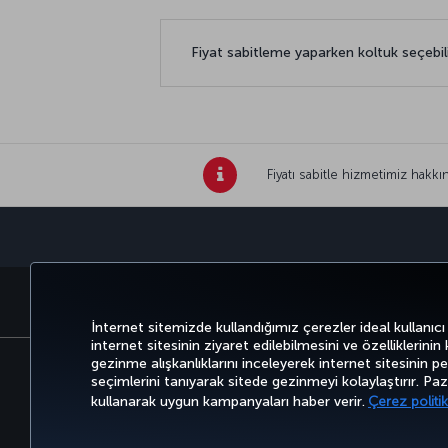
Fiyat sabitleme yaparken koltuk seçebi
Fiyatı sabitle hizmetimiz hakkın
BİLET AL VE YÖNET
DENEYİM
FIRSATLAR 
İnternet sitemizde kullandığımız çerezler ideal kullanıcı
internet sitesinin ziyaret edilebilmesini ve özelliklerinin
gezinme alışkanlıklarını inceleyerek internet sitesinin perf
seçimlerini tanıyarak sitede gezinmeyi kolaylaştırır. P
Bilgi Toplumu Hizmetleri
Erişilebilirli
kullanarak uygun kampanyaları haber verir.
Çerez politik