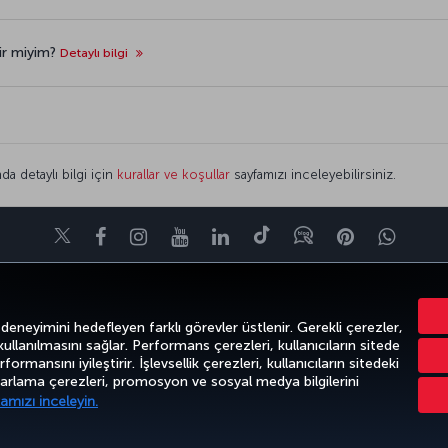
lir miyim?
Detaylı bilgi
da detaylı bilgi için
kurallar ve koşullar
sayfamızı inceleyebilirsiniz.
Twitter
Facebook
Instagram
Youtube
LinkedIn
Tiktok
Blog
Pinterest
What
VE UÇUŞ NOKTALARI
YARDIM
TURKISH AIRLINES HOLIDAYS
MILES&S
 deneyimini hedefleyen farklı görevler üstlenir. Gerekli çerezler,
 kullanılmasını sağlar. Performans çerezleri, kullanıcıların sitede
ormansını iyileştirir. İşlevsellik çerezleri, kullanıcıların sitedeki
azarlama çerezleri, promosyon ve sosyal medya bilgilerini
k
Gizlilik ve Çerez Politikası
Yasal Uyarı
Yolcu Hakları
amızı inceleyin.
Türk Hava Yolları A.O. Her hakkı saklıdır. © 1996 - 2026