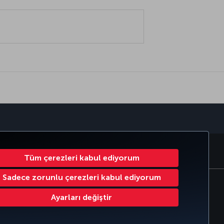
sapp
MILES
CORPORATE CLUB
TÜRK HAVA YOLLARI
Tüm çerezleri kabul ediyorum
Sadece zorunlu çerezleri kabul ediyorum
Çerez Ayarlarını Değiştir
Ayarları değiştir