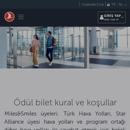
Skip to main content
Corporate Club
TR
-
NL
Toggle navigation
GİRİŞ YAP
veya üye ol
Ödül bilet kural ve koşullar
Miles&Smiles üyeleri; Türk Hava Yolları, Star
Alliance üyesi hava yolları ve program ortağı
diğer hava yolları ile seyahat etmek için belirli