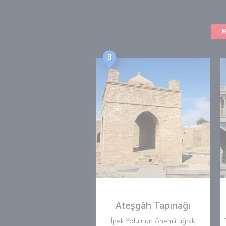
M
B
Ateşgâh Tapınağı
İpek Yolu’nun önemli uğrak