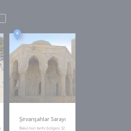
A
Şirvanşahlar Sarayı
n
Bakü’nün tarihi bölgesi 12.