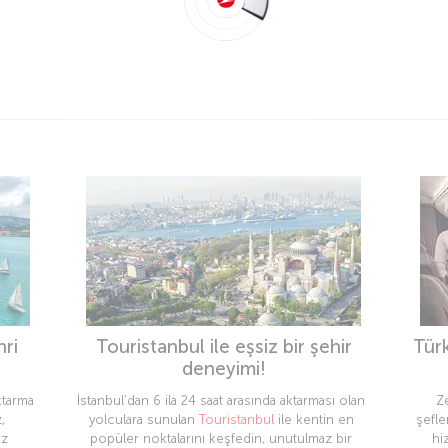
hri
Touristanbul ile eşsiz bir şehir
Türk
deneyimi!
ktarma
İstanbul’dan 6 ila 24 saat arasında aktarması olan
Z
,
yolculara sunulan
Touristanbul
ile kentin en
şefle
iz
popüler noktalarını keşfedin, unutulmaz bir
hi