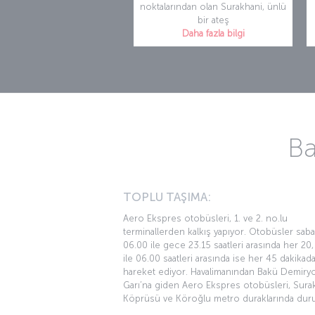
noktalarından olan Surakhani, ünlü
bir ateş
Daha fazla bilgi
Ba
TOPLU TAŞIMA:
Aero Ekspres otobüsleri, 1. ve 2. no.lu
terminallerden kalkış yapıyor. Otobüsler sab
06.00 ile gece 23.15 saatleri arasında her 20,
ile 06.00 saatleri arasında ise her 45 dakikada
hareket ediyor. Havalimanından Bakü Demiry
Garı’na giden Aero Ekspres otobüsleri, Sura
Köprüsü ve Köroğlu metro duraklarında duru