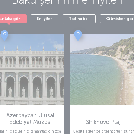
utlaka gör
En iyiler
Tadına bak
Gitmişken gör
C
D
Azerbaycan Ulusal
Edebiyat Müzesi
Shikhovo Plajı
Tarihi gezilerinizi tamamladığınızda
Çeşitli eğlence alternatifleri suna