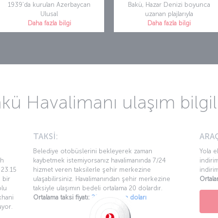
1939'da kurulan Azerbaycan
Bakü, Hazar Denizi boyunca
Ulusal
uzanan plajlarıyla
Daha fazla bilgi
Daha fazla bilgi
kü Havalimanı ulaşım bilgil
TAKSİ:
ARAÇ
Belediye otobüslerini bekleyerek zaman
Yola e
ah
kaybetmek istemiyorsanız havalimanında 7/24
indiri
 23.15
hizmet veren taksilerle şehir merkezine
indiri
 bir
ulaşabilirsiniz. Havalimanından şehir merkezine
Ortala
olu
taksiyle ulaşımın bedeli ortalama 20 dolardır.
khani
Ortalama taksi fiyatı:
20 Amerikan doları
yor.