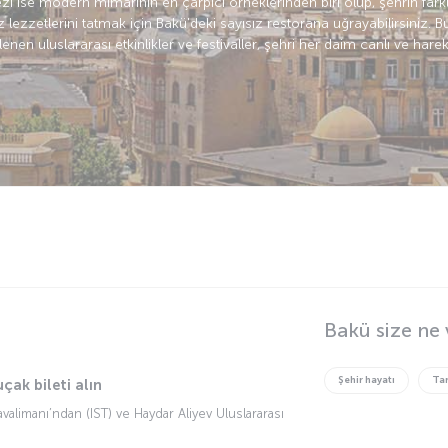
ezi ise modern mimarinin en çarpıcı örneklerinden biri olup, şehrin far
zzetlerini tatmak için Bakü'deki sayısız restorana uğrayabilirsiniz. Bura
en uluslararası etkinlikler ve festivaller, şehri her daim canlı ve hareket
Bakü size ne
Şehir hayatı
Tar
uçak bileti alın
avalimanı’ndan (IST) ve Haydar Aliyev Uluslararası
akü uçuşları ortalama 2 saat 55 dakika sürüyor.