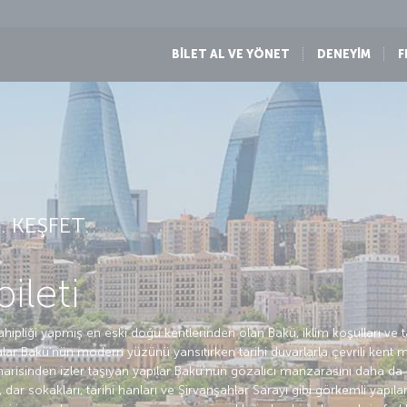
BİLET AL VE YÖNET
DENEYİM
F
 KEŞFET.
ileti
hipliği yapmış en eski doğu kentlerinden olan Bakü, iklim koşulları ve 
alar Bakü’nün modern yüzünü yansıtırken tarihi duvarlarla çevrili kent
marisinden izler taşıyan yapılar Bakü’nün gözalıcı manzarasını daha d
, dar sokakları, tarihi hanları ve Şirvanşahlar Sarayı gibi görkemli yapılar