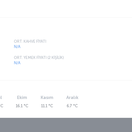
ORT. KAHVE FİYATI
N/A
ORT. YEMEK FİYATI (2 KİŞİLİK)
N/A
l
Ekim
Kasım
Aralık
°C
16.1 °C
11.1 °C
6.7 °C