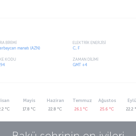
ı hakkında
 en büyük ve hava trafiği en yoğun havalimanı
 gerçekleşiyor. Azerbaycan’ın başkentinde
u hizmetleriyle öne çıkıyor. Bakü şehir
lunan havalimanından şehre taksi, havalimanı
laylıkla ulaşılabiliyor.
RA BİRİMİ
ELEKTRİK ENERJİSİ
erbaycan manatı (AZN)
C, F
KE KODU
ZAMAN DİLİMİ
94
GMT +4
isan
Mayis
Haziran
Temmuz
Ağustos
Eylü
2.2 °C
17.8 °C
22.8 °C
26.1 °C
25.6 °C
22.2 
Bakü
şehrinin en iyileri