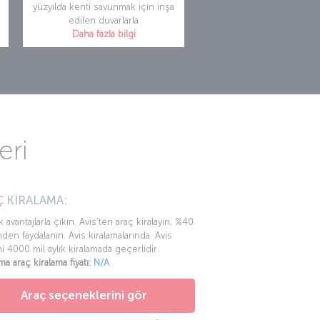
yüzyılda kenti savunmak için inşa
edilen duvarlarla
Daha fazla bilgi
eri
 KİRALAMA:
k avantajlarla çıkın. Avis’ten araç kiralayın, %40
mden faydalanın. Avis kiralamalarında. Avis
mi 4000 mil aylık kiralamada geçerlidir.
ma araç kiralama fiyatı:
N/A
Araç seçeneklerini gör