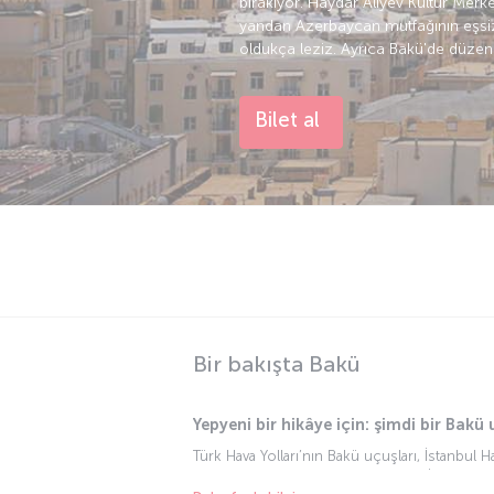
bırakıyor. Haydar Aliyev Kültür Merk
yandan Azerbaycan mutfağının eşsiz le
oldukça leziz. Ayrıca Bakü'de düzenlen
Bilet al
Bir bakışta Bakü
Yepyeni bir hikâye için: şimdi bir Bakü 
Türk Hava Yolları’nın Bakü uçuşları, İstanbul H
Havalimanı’na (GYD) gerçekleşiyor. İstanbul B