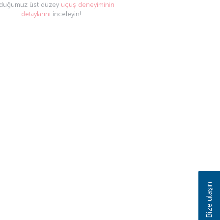
duğumuz üst düzey
uçuş deneyiminin
detaylarını
inceleyin!
Bize ulaşın