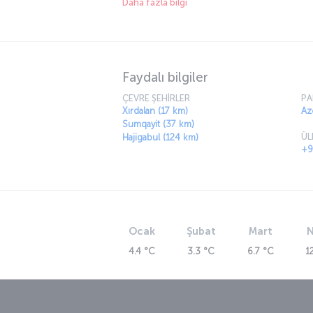
Daha fazla bilgi
Haydar Aliyev Uluslararası Havaliman
Türk Hava Yolları’nın Bakü uçuşları, bölgenin
olan Haydar Aliyev Uluslararası Havalimanı’na
bulunan havalimanı, modern yapısı ve konforl
merkezine yaklaşık 24 kilometre uzaklıkta bu
Faydalı bilgiler
otobüsleri veya araç kiralama seçenekleriyle ko
ÇEVRE ŞEHİRLER
PA
Xırdalan (17 km)
Az
Sumqayit (37 km)
ÜL
Hajigabul (124 km)
+9
Ocak
Şubat
Mart
N
4.4 °C
3.3 °C
6.7 °C
1