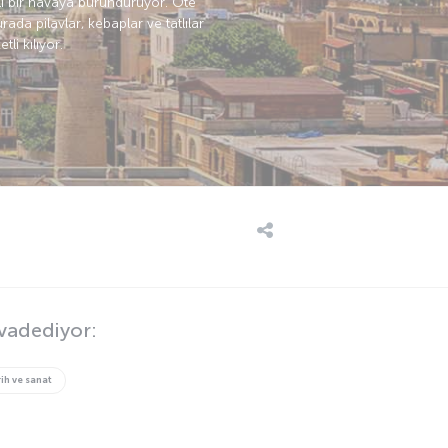
klı bir havaya büründürüyor. Öte
da pilavlar, kebaplar ve tatlılar
li kılıyor.
 vadediyor:
ih ve sanat