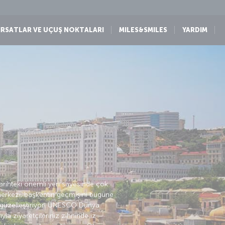
IRSATLAR VE UÇUŞ NOKTALARI
MILES&SMILES
YARDIM
tarihteki önemli yeri sayesinde çok
 merkezi, başkentin geçmişini bugüne
a güzelleştiriyor. UNESCO Dünya
ıyla ziyaretçileriniz zihninde iz