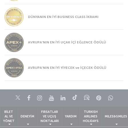
DÜNYANIN EN İYİ BUSINESS CLASS İKRAMI
AVRUPA’NIN EN İYİ UÇAK İÇİ EĞLENCE ÖDÜLÜ
AVRUPA’NIN EN İYİ YİYECEK ve İÇECEK ÖDÜLÜ
Twitter
Facebook
Instagram
Youtube
LinkedIn
Tiktok
Blog
Pinterest
What
BİLET
FIRSATLAR
TURKISH
AL VE
DENEYİM
VE UÇUŞ
YARDIM
AIRLINES
MILES&SMILES
YÖNET
NOKTALARI
HOLIDAYS