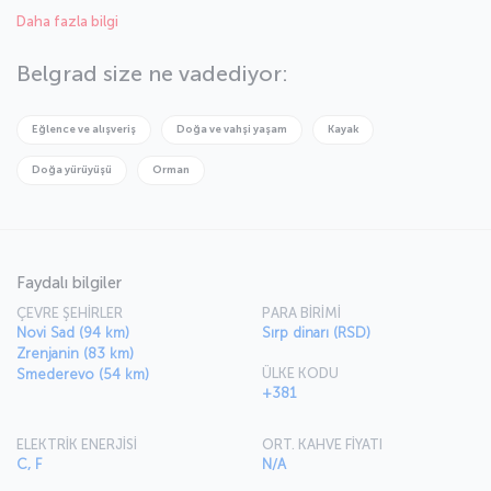
Belgrad’ın, günümüzde popüler bir turizm merkezi olduğunu
Daha fazla bilgi
söylemek yanlış olmaz. Kent, doğal güzelliklerinin yanı sıra mimari ve
tarihi açıdan önemli yapılarıyla da ön plana çıkıyor. Avrupa’nın bu eski
ve eşsiz kentini daha yakından tanıma fırsatını kaçırmayın.
Belgrad size ne vadediyor:
Eğlence ve alışveriş
Doğa ve vahşi yaşam
Kayak
Doğa yürüyüşü
Orman
Faydalı bilgiler
ÇEVRE ŞEHİRLER
PARA BİRİMİ
Novi Sad (94 km)
Sırp dinarı (RSD)
Zrenjanin (83 km)
ÜLKE KODU
Smederevo (54 km)
+381
ELEKTRİK ENERJİSİ
ORT. KAHVE FİYATI
C, F
N/A