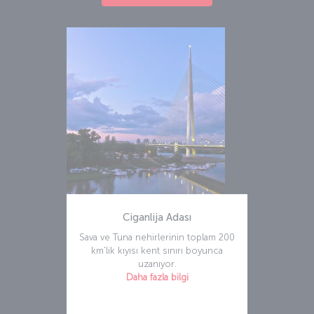
Ciganlija Adası
Sava ve Tuna nehirlerinin toplam 200
km'lik kıyısı kent sınırı boyunca
uzanıyor.
Daha fazla bilgi