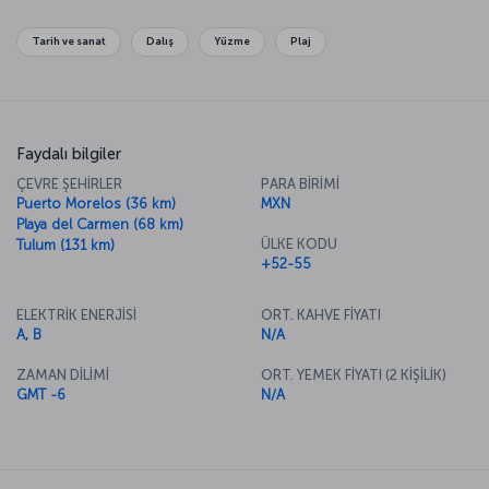
Tarih ve sanat
Dalış
Yüzme
Plaj
Faydalı bilgiler
ÇEVRE ŞEHİRLER
PARA BİRİMİ
Puerto Morelos (36 km)
MXN
Playa del Carmen (68 km)
ÜLKE KODU
Tulum (131 km)
+52-55
ELEKTRİK ENERJİSİ
ORT. KAHVE FİYATI
A, B
N/A
ZAMAN DİLİMİ
ORT. YEMEK FİYATI (2 KİŞİLİK)
GMT -6
N/A