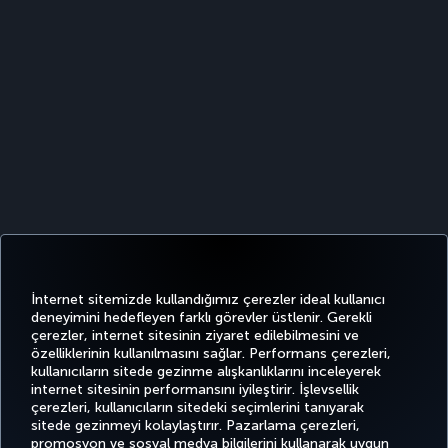
İnternet sitemizde kullandığımız çerezler ideal kullanıcı
deneyimini hedefleyen farklı görevler üstlenir. Gerekli
çerezler, internet sitesinin ziyaret edilebilmesini ve
özelliklerinin kullanılmasını sağlar. Performans çerezleri,
kullanıcıların sitede gezinme alışkanlıklarını inceleyerek
Twitter
Facebook
Instagram
Youtube
LinkedIn
Tiktok
Blog
Pinterest
What
internet sitesinin performansını iyileştirir. İşlevsellik
çerezleri, kullanıcıların sitedeki seçimlerini tanıyarak
sitede gezinmeyi kolaylaştırır. Pazarlama çerezleri,
BİLET
FIRSATLAR
TURKISH
AL VE
DENEYİM
VE UÇUŞ
YARDIM
AIRLINES
MILES&SMILES
promosyon ve sosyal medya bilgilerini kullanarak uygun