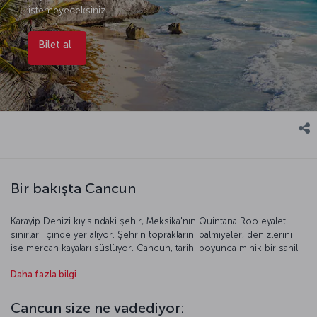
istemeyeceksiniz.
Bilet al
Bir bakışta Cancun
Karayip Denizi kıyısındaki şehir, Meksika'nın Quintana Roo eyaleti
sınırları içinde yer alıyor. Şehrin topraklarını palmiyeler, denizlerini
ise mercan kayaları süslüyor. Cancun, tarihi boyunca minik bir sahil
kasabası olarak varlığını sürdürmüş. 20. yüzyılın son dönemlerinde
Daha fazla bilgi
başlatılan çalışmalarla dünya çapında bir tatil beldesine
dönüştürülmüş.
Cancun size ne vadediyor: