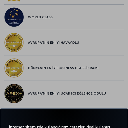
WORLD CLASS
AVRUPA’NIN EN İYİ HAVAYOLU
DÜNYANIN EN İYİ BUSINESS CLASS İKRAMI
AVRUPA’NIN EN İYİ UÇAK İÇİ EĞLENCE ÖDÜLÜ
AVRUPA’NIN EN İYİ YİYECEK ve İÇECEK ÖDÜLÜ
İnternet sitemizde kullandığımız çerezler ideal kullanıcı