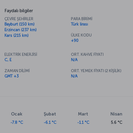
Faydalı bilgiler
ÇEVRE ŞEHİRLER
PARA BİRİMİ
Bayburt (150 km)
Türk lirası
Erzincan (237 km)
ÜLKE KODU
Kars (215 km)
+90
ELEKTRİK ENERJİSİ
ORT. KAHVE FİYATI
C, E
N/A
ZAMAN DİLİMİ
ORT. YEMEK FİYATI (2 KİŞİLİK)
GMT +3
N/A
Ocak
Şubat
Mart
Nisan
-7.8 °C
-6.1 °C
-1.1 °C
5.6 °C