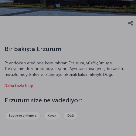
Bir bakışta Erzurum
Palandöken eteğinde konumlanan Erzurum, yüzölçümüyle
Türkiye'nin dördüncü büyük şehri. Aynı zamanda geniş bulvarları,
havuzlu meydanları ve alttan aydınlatmalı kaldırımlarıyla Doğu
Anadolu’nun en modern kenti. Çok sayıda medeniyete ev sahipliği
Daha fazla bilgi
yapmış olan kent, kültürel zenginliğiyle dikkat çekiyor. Kış turizminin
başkenti olarak bilinen Erzurum size büyüleyici bir tatil imkânı
sunuyor.
Erzurum size ne vadediyor:
Sağlık ve dinlenme
Kayak
Dağ