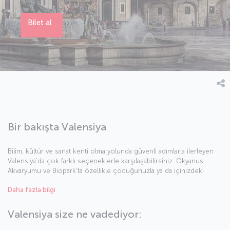
Bilet al
Bir bakışta Valensiya
Bilim, kültür ve sanat kenti olma yolunda güvenli adımlarla ilerleyen
Valensiya’da çok farklı seçeneklerle karşılaşabilirsiniz. Okyanus
Akvaryumu ve Biopark’ta özellikle çocuğunuzla ya da içinizdeki
çocukla eğlenceli zaman geçirebilir, Prens Felipe Bilim Müzesi’nde
Daha fazla bilgi
eğlenerek keşif yapılabileceğine tanık olabilirsiniz. Sanat ve müze
deneyimlerinize Kraliçe Sofia Sanat Sarayı ve Valensiya Modern Sanat
Enstitüsü’nün gözalıcı koleksiyonlarını da ekleyebilirsiniz. Elbette
Valensiya size ne vadediyor:
kentin kumsallarının, plajlarının da tadını çıkartmalısınız. İspanyol
mutfağının Valensiya dokunuşlarıyla lezzetlendiği yemekleri