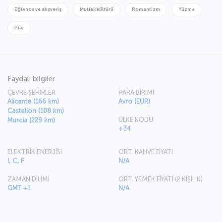
denemeyi de unutmayın.
Eğlence ve alışveriş
Mutfak kültürü
Romantizm
Yüzme
Plaj
Faydalı bilgiler
ÇEVRE ŞEHİRLER
PARA BİRİMİ
Alicante (166 km)
Avro (EUR)
Castellon (108 km)
ÜLKE KODU
Murcia (229 km)
+34
ELEKTRİK ENERJİSİ
ORT. KAHVE FİYATI
I, C, F
N/A
ZAMAN DİLİMİ
ORT. YEMEK FİYATI (2 KİŞİLİK)
GMT +1
N/A