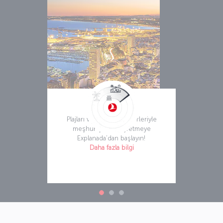
Alicante
Plajları ve kültürel değerleriyle
meşhur şehri keşfetmeye
Explanada’dan başlayın!
Daha fazla bilgi