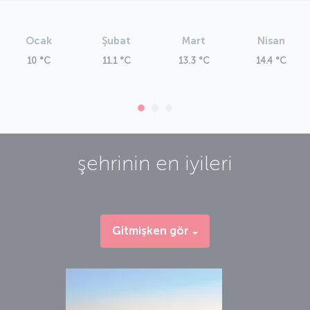
Ocak
Şubat
Mart
Nisan
10 °C
11.1 °C
13.3 °C
14.4 °C
şehrinin en iyileri
Gitmişken gör