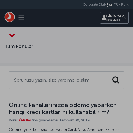
Skip to main content
Corporate Club
TR
-
RU
Toggle navigation
GİRİŞ YAP
veya üye ol
Tüm konular
Search
Online kanallarınızda ödeme yaparken
hangi kredi kartlarını kullanabilirim?
Konu:
Ödüller
Son güncelleme: Temmuz 30, 2019
Ödeme yaparken sadece MasterCard, Visa, American Express