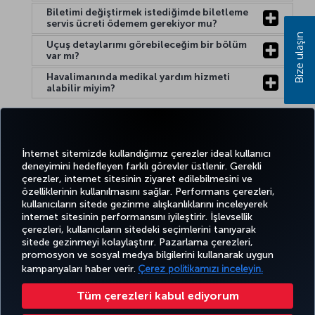
Biletimi değiştirmek istediğimde biletleme
servis ücreti ödemem gerekiyor mu?
Bize ulaşın
Uçuş detaylarımı görebileceğim bir bölüm
var mı?
Havalimanında medikal yardım hizmeti
alabilir miyim?
Yardım:
İnternet sitemizde kullandığımız çerezler ideal kullanıcı
deneyimini hedefleyen farklı görevler üstlenir. Gerekli
çerezler, internet sitesinin ziyaret edilebilmesini ve
özelliklerinin kullanılmasını sağlar. Performans çerezleri,
kullanıcıların sitede gezinme alışkanlıklarını inceleyerek
Twitter
Facebook
Instagram
Youtube
LinkedIn
Tiktok
Blog
Pinterest
What
internet sitesinin performansını iyileştirir. İşlevsellik
çerezleri, kullanıcıların sitedeki seçimlerini tanıyarak
sitede gezinmeyi kolaylaştırır. Pazarlama çerezleri,
BİLET
FIRSATLAR
CORPORA
promosyon ve sosyal medya bilgilerini kullanarak uygun
AL VE
DENEYİM
VE UÇUŞ
YARDIM
MILES&SMILES
CLUB
YÖNET
NOKTALARI
kampanyaları haber verir.
Çerez politikamızı inceleyin.
Tüm çerezleri kabul ediyorum
Bilgi Toplumu Hizmetleri
Erişilebilirlik
Gizlilik ve Çerez Politikası
Yasal Uyarı
Yolcu Hakları