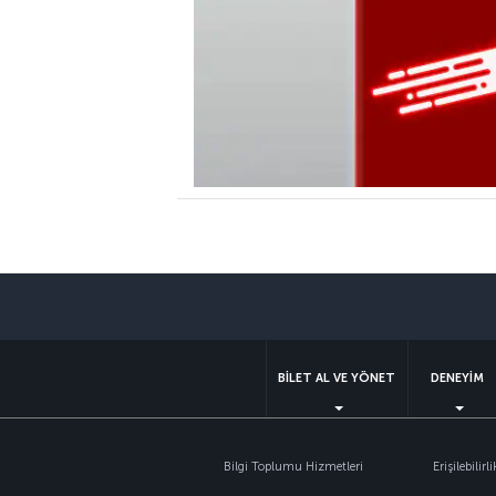
BİLET AL VE YÖNET
DENEYİM
Bilgi Toplumu Hizmetleri
Erişilebilirli