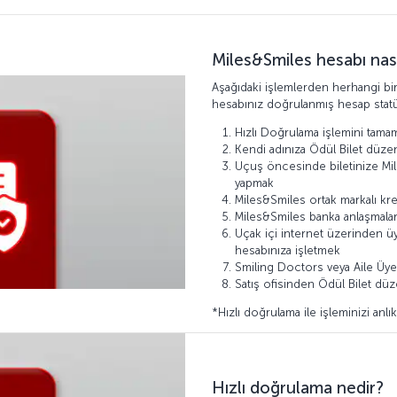
Miles&Smiles hesabı nası
Aşağıdaki işlemlerden herhangi bir
hesabınız doğrulanmış hesap statü
Hızlı Doğrulama işlemini tama
Kendi adınıza Ödül Bilet düz
Uçuş öncesinde biletinize Mi
yapmak
Miles&Smiles ortak markalı kre
Miles&Smiles banka anlaşmaları
Uçak içi internet üzerinden ü
hesabınıza işletmek
Smiling Doctors veya Aile Üyel
Satış ofisinden Ödül Bilet d
*Hızlı doğrulama ile işleminizi anlık
Hızlı doğrulama nedir?