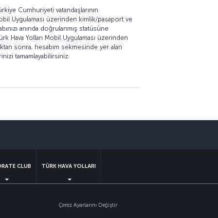
ürkiye Cumhuriyeti vatandaşlarının
 Mobil Uygulaması üzerinden kimlik/pasaport ve
abınızı anında doğrulanmış statüsüne
ürk Hava Yolları Mobil Uygulaması üzerinden
tıktan sonra, hesabım sekmesinde yer alan
izi tamamlayabilirsiniz.
sapp
RATE CLUB
TÜRK HAVA YOLLARI
Çerez Ayarlarını Değiştir