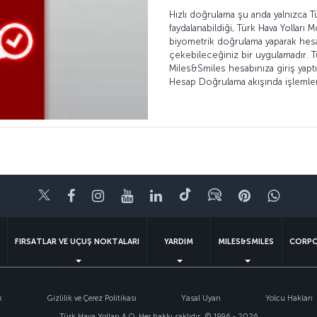
Hızlı doğrulama şu anda yalnızca T
faydalanabildiği, Türk Hava Yolları
biyometrik doğrulama yaparak hes
çekebileceğiniz bir uygulamadır. T
Miles&Smiles hesabınıza giriş yap
Hesap Doğrulama akışında işlemlerin
Twitter
Facebook
Instagram
Youtube
LinkedIn
Tiktok
Blog
Pinterest
What
FIRSATLAR VE UÇUŞ NOKTALARI
YARDIM
MILES&SMILES
CORPO
k
Gizlilik ve Çerez Politikası
Yasal Uyarı
Yolcu Hakları
Türk Hava Yolları A.O. Her hakkı saklıdır. © 1996 - 2026