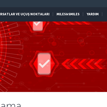
IRSATLAR VE UÇUŞ NOKTALARI
MILES&SMILES
YARDIM
lama