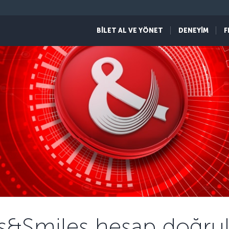
BİLET AL VE YÖNET
DENEYİM
F
es&Smiles hesap doğru