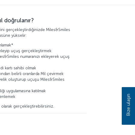
l doğrulanır?
ini gerçekleştirdiğinizde Miles&Smiles
süne yükselir:
mlamak*
enleyip uçuş gerçekleştirmek
les&Smiles numaranızı ekleyerek uçuş
di kartı sahibi olmak
ndan belirli oranlarda Mil çevirmek
yelik oluşturup uçuşu Miles&Smiles
iği uygulamasına katılmak
Bize ulaşın
üzenlemek
 olarak gerçekleştirebilirsiniz.