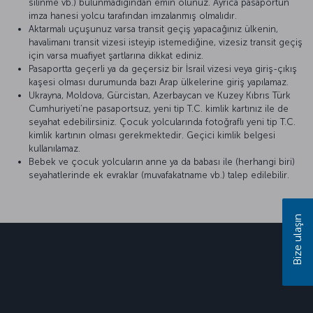
silinme vb.) bulunmadığından emin olunuz. Ayrıca pasaportun
imza hanesi yolcu tarafından imzalanmış olmalıdır.
Aktarmalı uçuşunuz varsa transit geçiş yapacağınız ülkenin,
havalimanı transit vizesi isteyip istemediğine, vizesiz transit geçiş
için varsa muafiyet şartlarına dikkat ediniz.
Pasaportta geçerli ya da geçersiz bir İsrail vizesi veya giriş-çıkış
kaşesi olması durumunda bazı Arap ülkelerine giriş yapılamaz.
Ukrayna, Moldova, Gürcistan, Azerbaycan ve Kuzey Kıbrıs Türk
Cumhuriyeti’ne pasaportsuz, yeni tip T.C. kimlik kartınız ile de
seyahat edebilirsiniz. Çocuk yolcularında fotoğraflı yeni tip T.C.
kimlik kartının olması gerekmektedir. Geçici kimlik belgesi
kullanılamaz.
Bebek ve çocuk yolcuların anne ya da babası ile (herhangi biri)
seyahatlerinde ek evraklar (muvafakatname vb.) talep edilebilir.
Bize ulaşın