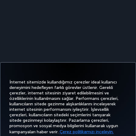
İnternet sitemizde kullandığımız çerezler ideal kullanıcı
deneyimini hedefleyen farklı görevler üstlenir. Gerekli
çerezler, internet sitesinin ziyaret edilebilmesini ve
özelliklerinin kullanılmasını sağlar. Performans çerezleri,
kullanıcıların sitede gezinme alışkanlıklarını inceleyerek
Twitter
Facebook
Instagram
Youtube
LinkedIn
Tiktok
Blog
Pinterest
What
internet sitesinin performansını iyileştirir. İşlevsellik
çerezleri, kullanıcıların sitedeki seçimlerini tanıyarak
sitede gezinmeyi kolaylaştırır. Pazarlama çerezleri,
BİLET
FIRSATLAR
CORPORA
promosyon ve sosyal medya bilgilerini kullanarak uygun
AL VE
DENEYİM
VE UÇUŞ
YARDIM
MILES&SMILES
CLUB
YÖNET
NOKTALARI
kampanyaları haber verir.
Çerez politikamızı inceleyin.