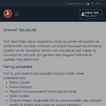
Skip to main content
Corporate Club
TR
-
RU
Toggle navigation
GİRİŞ YAP
veya üye ol
SEYAHAT BELGELERİ
Türk Hava Yolları olarak seyahatinizi olumsuz yönde etkileyebilecek
beklenmedik durumları önlemek için büyük hassasiyet gösteriyoruz.
Seyahat etmek istediğiniz ülkenin vize koşullarıyla ilgili bilgiler ve
sorunsuz bir yolculuk için gereken tüm belgeler hakkında bu
sayfadan bilgi alabilirsiniz.
Yurt içi yolculuklar
Yurt içi yolculuklarınızda aşağıdaki belgeleri kimlik olarak
kullanabilirsiniz:
Nüfus cüzdanı
Sürücü belgesi
Pasaport ve/veya pasaport yerine geçen belge
Evlilik cüzdanı
Doğum belgesi (doğumdan bir ay sonrasına kadar olan ebeveyn
kimliği ile birlikte ibraz edilecek doğum belgeleri)