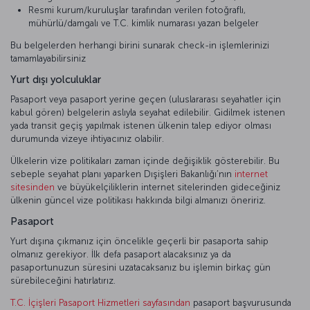
Resmi kurum/kuruluşlar tarafından verilen fotoğraflı,
mühürlü/damgalı ve T.C. kimlik numarası yazan belgeler
Bu belgelerden herhangi birini sunarak check-in işlemlerinizi
tamamlayabilirsiniz
Yurt dışı yolculuklar
Pasaport veya pasaport yerine geçen (uluslararası seyahatler için
kabul gören) belgelerin aslıyla seyahat edilebilir. Gidilmek istenen
yada transit geçiş yapılmak istenen ülkenin talep ediyor olması
durumunda vizeye ihtiyacınız olabilir.
Ülkelerin vize politikaları zaman içinde değişiklik gösterebilir. Bu
sebeple seyahat planı yaparken Dışişleri Bakanlığı’nın
internet
sitesinden
ve büyükelçiliklerin internet sitelerinden gideceğiniz
ülkenin güncel vize politikası hakkında bilgi almanızı öneririz.
Pasaport
Yurt dışına çıkmanız için öncelikle geçerli bir pasaporta sahip
olmanız gerekiyor. İlk defa pasaport alacaksınız ya da
pasaportunuzun süresini uzatacaksanız bu işlemin birkaç gün
sürebileceğini hatırlatırız.
T.C. İçişleri Pasaport Hizmetleri sayfasından
pasaport başvurusunda