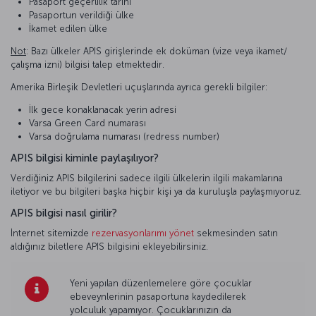
Pasaport geçerlilik tarihi
Pasaportun verildiği ülke
İkamet edilen ülke
Not
: Bazı ülkeler APIS girişlerinde ek doküman (vize veya ikamet/
çalışma izni) bilgisi talep etmektedir.
Amerika Birleşik Devletleri uçuşlarında ayrıca gerekli bilgiler:
İlk gece konaklanacak yerin adresi
Varsa Green Card numarası
Varsa doğrulama numarası (redress number)
APIS bilgisi kiminle paylaşılıyor?
Verdiğiniz APIS bilgilerini sadece ilgili ülkelerin ilgili makamlarına
iletiyor ve bu bilgileri başka hiçbir kişi ya da kuruluşla paylaşmıyoruz.
APIS bilgisi nasıl girilir?
İnternet sitemizde
rezervasyonlarımı yönet
sekmesinden satın
aldığınız biletlere APIS bilgisini ekleyebilirsiniz.
Yeni yapılan düzenlemelere göre çocuklar
ebeveynlerinin pasaportuna kaydedilerek
yolculuk yapamıyor. Çocuklarınızın da