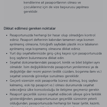
kendilerine ait pasaportlarının olması ve
çocuklarınız için de vize başvurusu yapılması
gereklidir.
Dikkat edilmesi gereken noktalar
Pasaportunuzda herhangi bir hasar olup olmadığını kontrol
ediniz. Pasaport defterinin kabından tamamen veya kısmen
ayrılmamış olmasına, fotoğraflı sayfadaki plastik ince tabakanın
ayrılmamış veya kopmamış olmasına dikkat ediniz.
Yurt dışı seyahatlerinizde giriş-çıkış kaşesi için pasaportunuzda
boş sayfanın bulunmasına dikkat edin.
Seyahat dokümanlarındaki pasaport, kimlik ve bilet bilgileri aynı
olmalıdır. İsim değişikliklerinde pasaportun yenilenmesi ya da
değişikliğe dair resmi yazının (evlilik cüzdanı, boşanma ilamı vs.)
seyahat sırasında görevliye sunulması gereklidir.
Geçerli vizenizin eski pasaportta (süresi dolmuş, boş sayfası
kalmamış, eski tip pasaport vs.) olması durumunda seyahat
edeceğiniz ülke konsolosluğu ile iletişime geçmeniz gerekir.
Pasaport geçerlilik süresi seyahat edilecek ülkeye göre farklılık
gösterdiğinden, pasaportunuzun geçerlilik süresinin yeterli
olduğundan, pasaportunuzda herhangi bir hasar (yırtık, kazıntı,