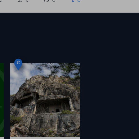
C
13 °C
7.5 °C
2 °C
C