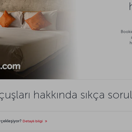
Bookin
h
uşları hakkında sıkça sorul
rçekleşiyor?
Detaylı bilgi