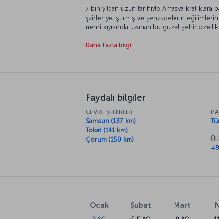
7 bin yıldan uzun tarihiyle Amasya krallıklara b
şairler yetiştirmiş ve şehzadelerin eğitimler
nehri kıyısında uzanan bu güzel şehir özellik
misket elmasını bulabileceğiniz Amasya, doğal g
Daha fazla bilgi
nefes kesici bir atmosfere sahip. Türkiye’nin 
kaçırmayın.
Faydalı bilgiler
ÇEVRE ŞEHİRLER
PA
Samsun (137 km)
Tür
Tokat (141 km)
ÜL
Çorum (150 km)
+9
Ocak
Şubat
Mart
N