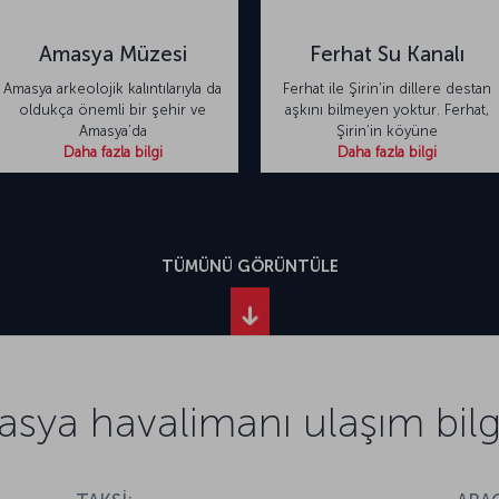
Amasya Müzesi
Ferhat Su Kanalı
Amasya arkeolojik kalıntılarıyla da
Ferhat ile Şirin’in dillere destan
oldukça önemli bir şehir ve
aşkını bilmeyen yoktur. Ferhat,
Amasya’da
Şirin’in köyüne
Daha fazla bilgi
Daha fazla bilgi
TÜMÜNÜ GÖRÜNTÜLE
sya havalimanı ulaşım bilgi