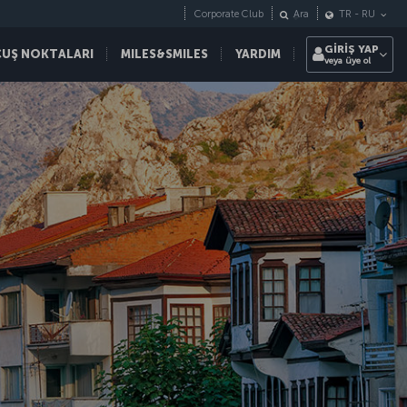
Corporate Club
Ara
TR
-
RU
GİRİŞ YAP
ÇUŞ NOKTALARI
MILES&SMILES
YARDIM
veya üye ol