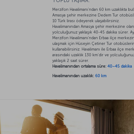
TOPLU TAŞIMA:
Merzifon Havalimanı’ndan 60 km uzaklıkta bu
Amasya şehir merkezine Dedem Tur otobüsle
10 Türk lirası ödeyerek ulaşabilirsiniz.
Havalimanından Amasya şehir merkezine olan
yolculuğunuz yaklaşık 40-45 dakika sürer. Ay
Merzifon Havalimanı’ndan Erbaa ilçe merkezi
ulaşmak için Hüseyin Çetiner Tur otobüslerin
kullanabilirsiniz. Havalimanı ile Erbaa ilçe mer
arasındaki uzaklık 130 km’dir ve yolculuğunu
yaklaşık 2 saat sürer.
Havalimanından ortalama süre:
40–45 dakika
Havalimanından uzaklık:
60 km