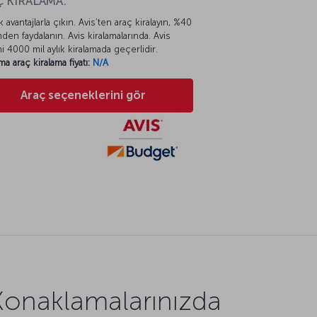
 KİRALAMA:
k avantajlarla çıkın. Avis’ten araç kiralayın, %40
mden faydalanın. Avis kiralamalarında. Avis
mi 4000 mil aylık kiralamada geçerlidir.
ma araç kiralama fiyatı:
N/A
Araç seçeneklerini gör
Konaklamalarınızda