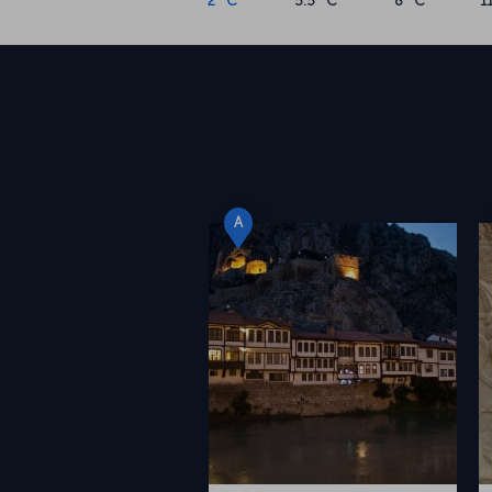
2 °C
5.5 °C
8 °C
1
A