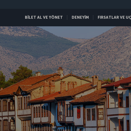
BİLET AL VE YÖNET
DENEYİM
FIRSATLAR VE U