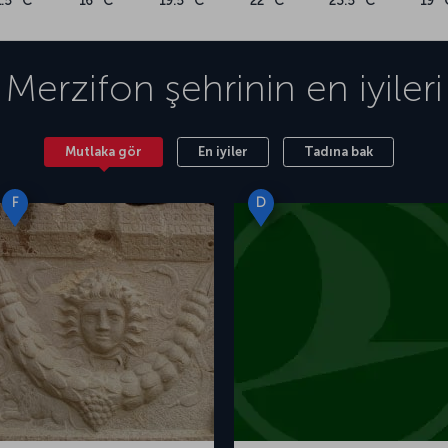
1.5 °C
16 °C
19.5 °C
22 °C
23.5 °C
19 °
Merzifon
şehrinin en iyileri
Mutlaka gör
En iyiler
Tadına bak
F
D