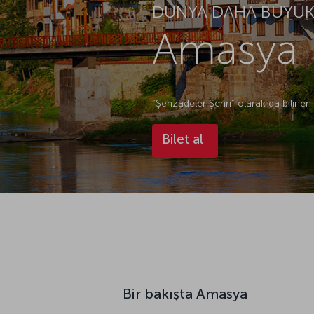
DÜNYA DAHA BÜYÜK.
Amasya U
“Şehzadeler Şehri” olarak da bilinen
Bilet al
Bir bakışta Amasya