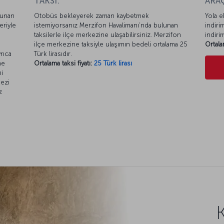
TAKSİ:
ARAÇ
lunan
Otobüs bekleyerek zaman kaybetmek
Yola e
riyle
istemiyorsanız Merzifon Havalimanı’nda bulunan
indiri
taksilerle ilçe merkezine ulaşabilirsiniz. Merzifon
indiri
ilçe merkezine taksiyle ulaşımın bedeli ortalama 25
Ortala
rıca
Türk lirasıdır.
ne
Ortalama taksi fiyatı:
25 Türk lirası
i
kezi
z