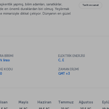
aşkentlik yapmış, bilim adamları, sanatkârlar,
Tarih ve sanat
inde en önemli duraklardan biri olmuş. Yeşilırmak
le mimarisiyle dikkat çekiyor. Dünyanın en güzel
üzellikleri ve içinizi ısıtan tarihi dokusu ile
bu güzel şehrini daha yakından tanıma fırsatını
RA BİRİMİ
ELEKTRİK ENERJİSİ
k lirası
C, E
KE KODU
ZAMAN DİLİMİ
0
GMT +3
isan
Mayis
Haziran
Temmuz
Ağustos
Eylü