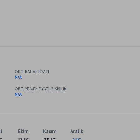
ORT. KAHVE FİYATI
N/A
ORT. YEMEK FİYATI (2 KİŞİLİK)
N/A
l
Ekim
Kasım
Aralık