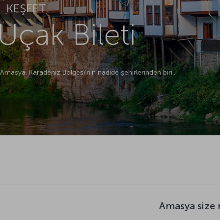
 KEŞFET.
çak Bileti
 Amasya, Karadeniz Bölgesi’nin nadide şehirlerinden biri…
Amasya size 