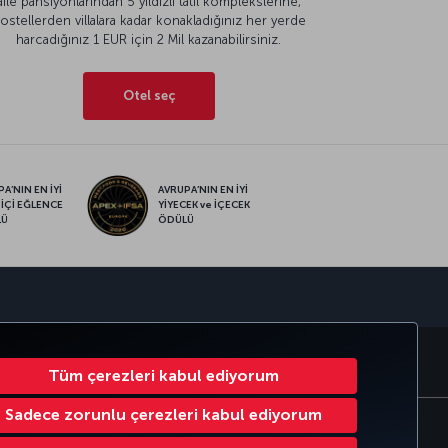
aile pansiyonlarından 5 yıldızlı tatil komplekslerine,
ostellerden villalara kadar konakladığınız her yerde
harcadığınız 1 EUR için 2 Mil kazanabilirsiniz.
Otel seç
A’NIN EN İYİ
AVRUPA’NIN EN İYİ
 İÇİ EĞLENCE
YİYECEK ve İÇECEK
LÜ
ÖDÜLÜ
sapp
RATE CLUB
TÜRK HAVA YOLLARI
Tüm çerezleri kabul ediyorum
Sadece zorunlu çerezleri kabul ediyorum
Çerez Ayarlarını Değiştir