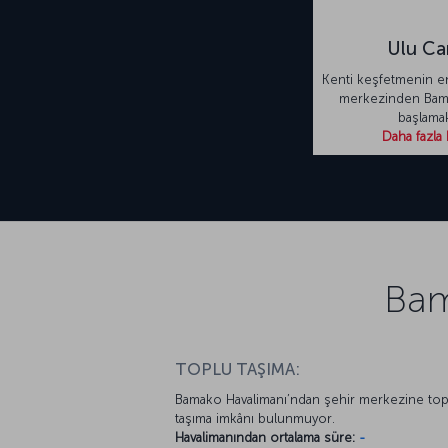
Ulu Ca
Kenti keşfetmenin en
merkezinden Bam
başlama
Daha fazla 
Bam
TOPLU TAŞIMA:
Bamako Havalimanı’ndan şehir merkezine top
taşıma imkânı bulunmuyor.
Havalimanından ortalama süre:
-