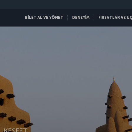
BİLET AL VE YÖNET
DENEYİM
FIRSATLAR VE U
 KEŞFET.