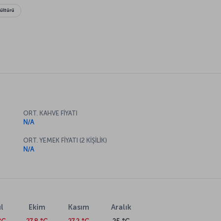
kültürü
ORT. KAHVE FİYATI
N/A
ORT. YEMEK FİYATI (2 KİŞİLİK)
N/A
l
Ekim
Kasım
Aralık