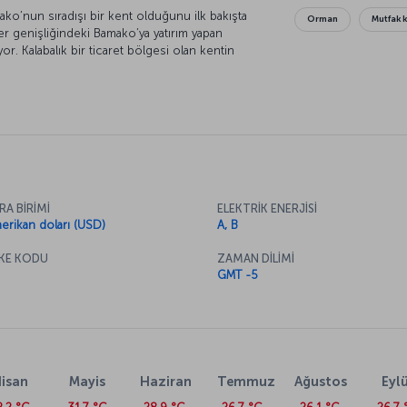
ako’nun sıradışı bir kent olduğunu ilk bakışta
Orman
Mutfak 
er genişliğindeki Bamako’ya yatırım yapan
or. Kalabalık bir ticaret bölgesi olan kentin
ları da görebilmeniz mümkün. Müzik kültürü ise
a çekiyor. Gelin Bamako’ya ve kültürüne daha
RA BİRİMİ
ELEKTRİK ENERJİSİ
erikan doları (USD)
A, B
KE KODU
ZAMAN DİLİMİ
GMT -5
isan
Mayis
Haziran
Temmuz
Ağustos
Eylü