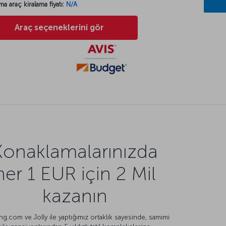
ma araç kiralama fiyatı:
N/A
Araç seçeneklerini gör
Konaklamalarınızda
her 1 EUR için 2 Mil
kazanın
g.com ve Jolly ile yaptığımız ortaklık sayesinde, samimi