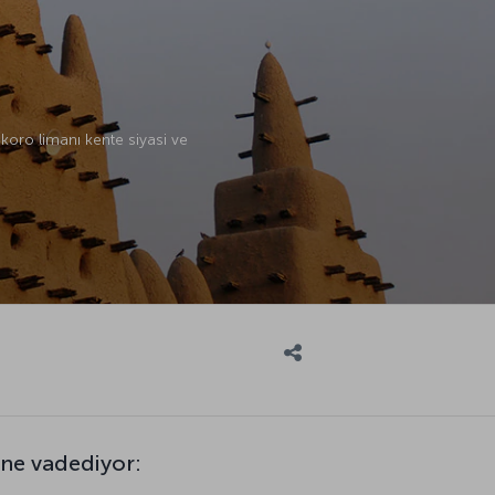
oro limanı kente siyasi ve
ne vadediyor: