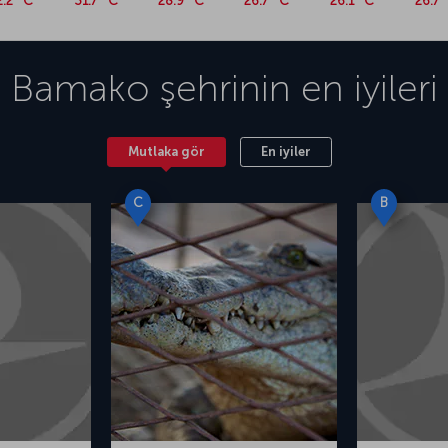
2.2 °C
31.7 °C
28.9 °C
26.7 °C
26.1 °C
26.7 
Bamako
şehrinin en iyileri
Mutlaka gör
En iyiler
C
B