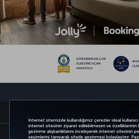
DÜNYANIN EN ÇOK
WO
ÜLKESİNE UÇAN
CLA
HAVAYOLU
BİLET AL VE YÖNET
DENEYİM
İnternet sitemizde kullandığımız çerezler ideal kullanıcı
internet sitesinin ziyaret edilebilmesini ve özelliklerinin
gezinme alışkanlıklarını inceleyerek internet sitesinin perf
seçimlerini tanıyarak sitede gezinmeyi kolaylaştırır. P
Bilgi Toplumu Hizmetleri
Erişilebilirli