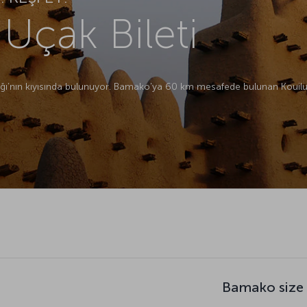
çak Bileti
ağı’nın kıyısında bulunuyor. Bamako’ya 60 km mesafede bulunan Kouiluk
Bamako size 