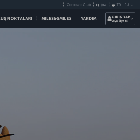
Corporate Club
Ara
TR
-
RU
GİRİŞ YAP
ÇUŞ NOKTALARI
MILES&SMILES
YARDIM
veya üye ol