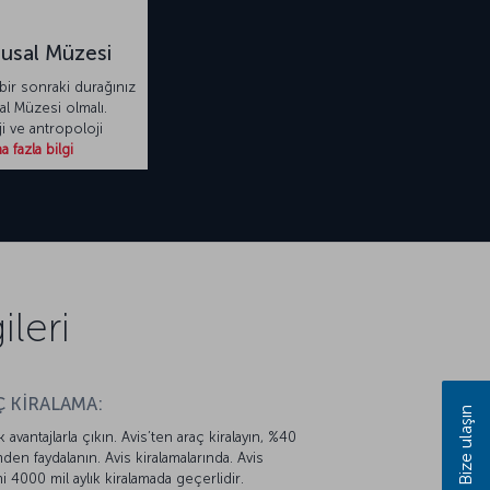
lusal Müzesi
bir sonraki durağınız
al Müzesi olmalı.
i ve antropoloji
 fazla bilgi
leri
 KİRALAMA:
Bize ulaşın
k avantajlarla çıkın. Avis’ten araç kiralayın, %40
mden faydalanın. Avis kiralamalarında. Avis
mi 4000 mil aylık kiralamada geçerlidir.