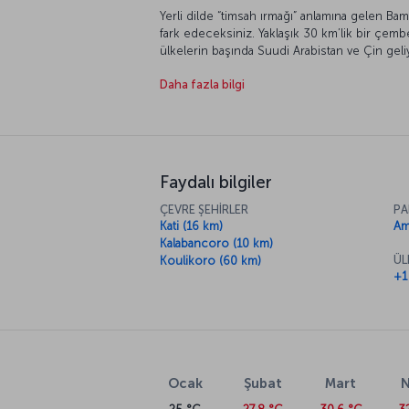
Yerli dilde “timsah ırmağı” anlamına gelen Bam
fark edeceksiniz. Yaklaşık 30 km’lik bir çemb
ülkelerin başında Suudi Arabistan ve Çin geliy
sokaklarında başıboş gezen büyükbaş hayvan
Daha fazla bilgi
dünyanın her yanından ziyaretçileri Bamako’y
yakından bakalım.
Faydalı bilgiler
ÇEVRE ŞEHİRLER
PA
Kati (16 km)
Am
Kalabancoro (10 km)
ÜL
Koulikoro (60 km)
+1
Ocak
Şubat
Mart
N