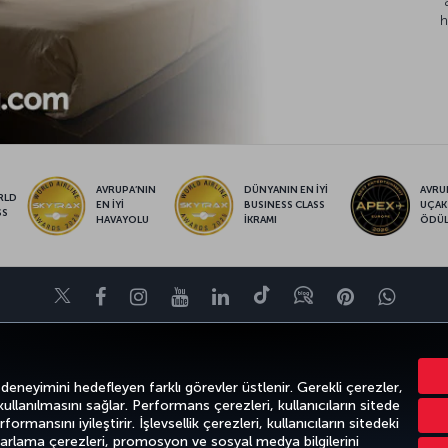
h
AVRUPA’NIN
DÜNYANIN EN İYİ
AVRUP
RLD
EN İYİ
BUSINESS CLASS
UÇAK
SS
HAVAYOLU
İKRAMI
ÖDÜ
Twitter
Facebook
Instagram
Youtube
LinkedIn
Tiktok
Blog
Pinterest
What
FIRSATLAR VE UÇUŞ NOKTALARI
YARDIM
MILES&SMILES
CORPO
 deneyimini hedefleyen farklı görevler üstlenir. Gerekli çerezler,
 kullanılmasını sağlar. Performans çerezleri, kullanıcıların sitede
ormansını iyileştirir. İşlevsellik çerezleri, kullanıcıların sitedeki
azarlama çerezleri, promosyon ve sosyal medya bilgilerini
k
Gizlilik ve Çerez Politikası
Yasal Uyarı
Yolcu Hakları