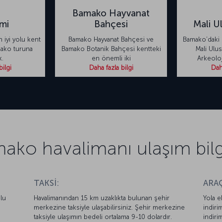
Bamako Hayvanat
mi
Bahçesi
Mali U
 iyi yolu kent
Bamako Hayvanat Bahçesi ve
Bamako’daki 
ako turuna
Bamako Botanik Bahçesi kentteki
Mali Ulus
k.
en önemli iki
Arkeoloj
bilgi
Daha fazla bilgi
Daha
ako havalimanı ulaşım bilgi
TAKSİ:
ARAÇ
lu
Havalimanından 15 km uzaklıkta bulunan şehir
Yola e
merkezine taksiyle ulaşabilirsiniz. Şehir merkezine
indiri
taksiyle ulaşımın bedeli ortalama 9-10 dolardır.
indiri