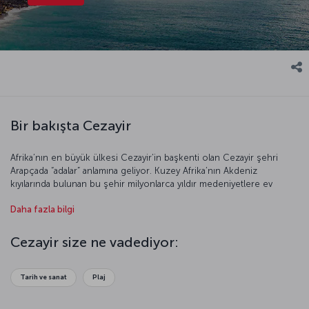
Bir bakışta Cezayir
Afrika’nın en büyük ülkesi Cezayir’in başkenti olan Cezayir şehri
Arapçada “adalar” anlamına geliyor. Kuzey Afrika’nın Akdeniz
kıyılarında bulunan bu şehir milyonlarca yıldır medeniyetlere ev
sahipliği yapıyor. Bunu Cezayir’de bulunan hominid iskeletlerinden
Daha fazla bilgi
de anlayabiliyoruz. Antik çağda Mısır ve Kartaca ile ilişkisi bulunan
Cezayir önce Roma, ardından da Barbaros Hayrettin Paşa ve Oruç
Reis’in fethetmesiyle Osmanlı topraklarına katıldı. O dönemde
Cezayir size ne vadediyor:
korsanlarıyla Avrupa’ya korku salan Cezayir, 1830 yılındaki Fransız
işgaliyle tamamen değişti. Bu işgal 1962’de son buldu ve ülke
bağımsızlığını ilan etti. Sizi çöl ikliminin hüküm sürdüğü, Atlas
Tarih ve sanat
Plaj
Dağları’nın eteklerinde bulunan bu şehri daha yakından tanımaya
davet ediyoruz.