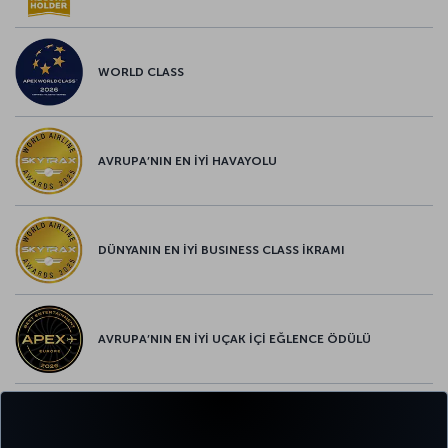
WORLD CLASS
AVRUPA’NIN EN İYİ HAVAYOLU
DÜNYANIN EN İYİ BUSINESS CLASS İKRAMI
AVRUPA’NIN EN İYİ UÇAK İÇİ EĞLENCE ÖDÜLÜ
AVRUPA’NIN EN İYİ YİYECEK ve İÇECEK ÖDÜLÜ