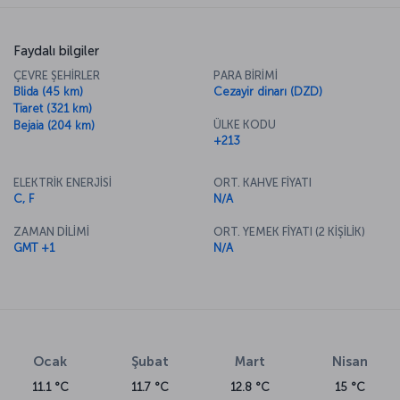
Faydalı bilgiler
ÇEVRE ŞEHİRLER
PARA BİRİMİ
Blida (45 km)
Cezayir dinarı (DZD)
Tiaret (321 km)
ÜLKE KODU
Bejaia (204 km)
+213
ELEKTRİK ENERJİSİ
ORT. KAHVE FİYATI
C, F
N/A
ZAMAN DİLİMİ
ORT. YEMEK FİYATI (2 KİŞİLİK)
GMT +1
N/A
Ocak
Şubat
Mart
Nisan
11.1 °C
11.7 °C
12.8 °C
15 °C