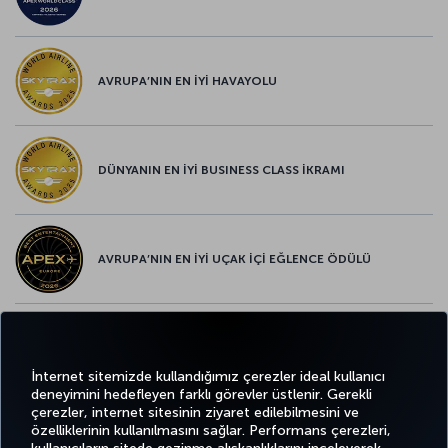
AVRUPA’NIN EN İYİ HAVAYOLU
DÜNYANIN EN İYİ BUSINESS CLASS İKRAMI
AVRUPA’NIN EN İYİ UÇAK İÇİ EĞLENCE ÖDÜLÜ
AVRUPA’NIN EN İYİ YİYECEK ve İÇECEK ÖDÜLÜ
İnternet sitemizde kullandığımız çerezler ideal kullanıcı
deneyimini hedefleyen farklı görevler üstlenir. Gerekli
çerezler, internet sitesinin ziyaret edilebilmesini ve
özelliklerinin kullanılmasını sağlar. Performans çerezleri,