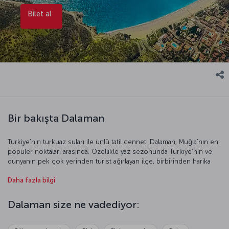
Bilet al
Bir bakışta Dalaman
Türkiye’nin turkuaz suları ile ünlü tatil cenneti Dalaman, Muğla’nın en
popüler noktaları arasında. Özellikle yaz sezonunda Türkiye’nin ve
dünyanın pek çok yerinden turist ağırlayan ilçe, birbirinden harika
pitoresk manzaralara konu oluyor. Son derece berrak denizi, altın
Daha fazla bilgi
sarısı kumları, yemyeşil manzaraları da ziyaretçilerine unutulmaz bir
yaz tatili vadediyor. Burası, Türk Rivierası’nı keşfetmek için de en
harika noktalardan biri. Ayrıca hem hareketli ve eğlenceli yerler hem
Dalaman size ne vadediyor:
de sessiz ve dingin köşeler sunuyor. Böylelikle Dalaman, eşsiz
coğrafyası ile geniş bir kesime hitap etmeyi başarıyor. İlçede