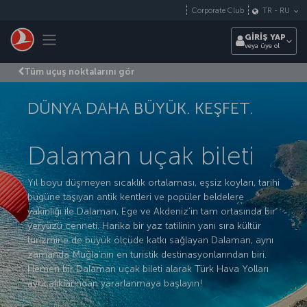
Skip to main content
Corporate Club
TR
-
RU
Toggle navigation
GİRİŞ YAP
veya üye ol
Tüm uçuş noktalarını gör
DÜNYA DAHA BÜYÜK. KEŞFET.
Dalaman uçak bileti
Yıl boyu düşmeyen sıcaklık ortalaması, eşsiz koyları, tarihi
bugüne taşıyan antik kentleri ve popüler beldelere
yakınlığı ile Dalaman, Ege ve Akdeniz’in tam ortasında bir
yeryüzü cenneti. Harika bir yaz tatilinin yanı sıra kültür
turizmine de büyük ölçüde katkı sağlayan Dalaman, aynı
zamanda Muğla’nın en turistik destinasyonlarından biri.
Hemen bir Dalaman uçak bileti alarak Türk Hava Yolları
ayrıcalıklarından yararlanmaya başlayın!