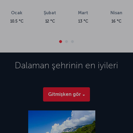
edinmek için
Datça’da gezilecek yerler
yazımıza göz atabilirsiniz. Bu
yaz tatilinizi Dalaman ve çevresinde geçirmek isterseniz bir Dalaman
Ocak
Şubat
Mart
Nisan
uçak bileti kâfi! Dalaman uçak bileti fiyatları ve Dalaman uçuşu için
ihtiyacınız olan tüm detaylara, içinde bulunduğunuz sayfanın yanı sıra
10.5 °C
12 °C
13 °C
16 °C
uçak bileti
sayfamızdan ulaşabilirsiniz.
Dalaman Havalimanı (DLM)
1981 yılında hizmete giren Dalaman Havalimanı (DLM), ilçe merkezinin
yaklaşık 6,5 km güneyinde yer alıyor. Böylelikle havalimanına inişten
sonra çok kısa bir süre içerisinde Dalaman merkez bölgesine
ulaşmak mümkün. Bunun yanı sıra havalimanı; Göcek’e 18 km,
Dalaman
şehrinin en iyileri
Fethiye’ye 45 km ve Marmaris’e 95 km ortalama uzaklıkta. Ünlü Türk
Rivierası'nda bulunan havalimanı, turistik yerlere yakınlığı nedeniyle
de Türkiye’nin en yoğun havalimanlarından biri. 2018 yılında ikinci
terminal binasını açan Dalaman Havalimanı (DLM), güncel olarak
toplam 17 buçuk milyon yolcu kapasitesine sahip. Ek olarak Terminal
Gitmişken gör
1 ve Terminal 2 otoparkı olmak üzere toplam 72.972 metrekare alana
sahip havalimanı otoparkı da 7 gün 24 saat hizmet veriyor.