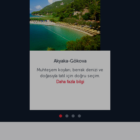
Akyaka-Gökova
Muhteşem koyları, berrak denizi ve
doğasıyla tatil için doğru seçim.
Daha fazla bilgi