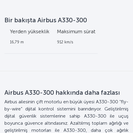
Bir bakışta Airbus A330-300
k
Yerden yükseklik
Maksimum sürat
16,79 m
912 km/s
Airbus A330-300 hakkında daha fazlası
Airbus ailesinin çift motorlu en büyük üyesi A330-300 “fly-
by-wire” dijital kontrol sistemini barındırıyor. Geliştirilmiş
dijital güvenlik sistemlerine sahip A330-300 ile uçuş
boyunca güvence altındasınız. Azaltılmış toplam ağırlığı ve
geliştirilmiş motorları ile A330-300, daha çok ağırlık