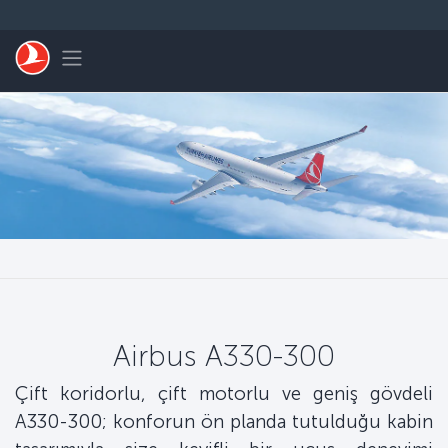
Skip to main content
Toggle navigation
Airbus A330-300
Çift koridorlu, çift motorlu ve geniş gövdeli
A330-300; konforun ön planda tutulduğu kabin