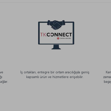
 ve
İş ortakları, entegre bir ortam aracılığıyla geniş
Kan
ğı
kapsamlı ürün ve hizmetlere erişebilir.
zaman
ağlar.
baga