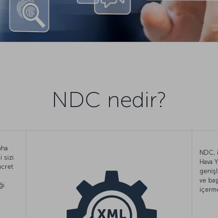
NDC nedir?
aha
NDC, i
 sizi
Hava Y
ücret
genişl
ve baş
ği
içerme