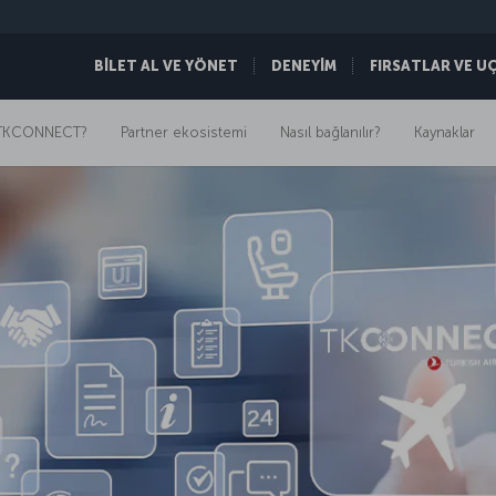
BİLET AL VE YÖNET
DENEYİM
FIRSATLAR VE U
TKCONNECT?
Partner ekosistemi
Nasıl bağlanılır?
Kaynaklar