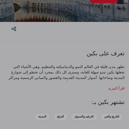
تعرف على بكين
تظهر مدن قليلة في العالم النمو والديناميكية والتنظيم، وهي الأشياء التي
تجعلها بكين تبدو سهلة للغاية، وسترى كل ذلك بمجرد أن تخطو إلى شوارع
المدينة وساحاتها. أسوار المدينة القديمة والقصور والمباني الرسمية ومراكز
التسوق والقصور القديمة كلها تخلق تآزر بين القديم والجديد وهو أمر مثير
اقرأ المزيد
للإعجاب بحق. هناك مجموعة كاملة من الأشياء التي يمكنك القيام بها في بكين
كما أن المدينة المحرمة المشهورة عالميا تعتبر المكان المثالي للبدء. هنا
سترى العمارة الإمبراطورية الرائعة وستكون قادرا على استكشاف القصور
تشتهر بكين بـ:
القديمة. تأكد من تخصيص الوقت لرؤية معابد بكين الرائعة كذلك، والتي تشمل
معبد السماء ومعبد يونغهي ومعبد كونفوشيوس. بمجرد الاستمتاع بمشاهدة
المعالم السياحية ليوم واحد، توجه لتنااول وجبة خفيفة في ميدان تيانانمين في
التاريخ والفن
الترفيه والتسوق
التزلج
المدينة
أحد المطاعم العديدة المحيطة به.