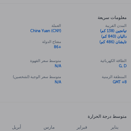
معلومات سريعة
المدن القريبة
العملة
تيانجين (138 كم)
China Yuan (CNY)
داليان (840 كم)
مفتاح الدولة
تايشان (486 كم)
+86
الطاقة الكهربائية
متوسط سعر القهوة
N/A
G, D
المنطقة الزمنية
متوسط سعر الوجبة (لشخصين)
N/A
GMT +8
متوسط درجة الحرارة
يناير
فبراير
مارس
أبريل