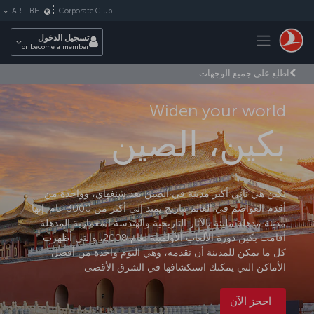
لتخطي إلى المحتوى الرئيسي
Corporate Club
AR
-
BH
Toggle navigation
تسجيل الدخول
or become a member
اطلع على جميع الوجهات
Widen your world
بكين، الصين
بكين هي ثاني أكبر مدينة في الصين بعد شنغهاي، وواحدة من
أقدم العواصم في العالم بتاريخ يمتد إلى أكثر من 3000 عام. إنها
مدينة مذهلة مليئة بالآثار التاريخية والهندسة المعمارية المذهلة.
أقامت بكين دورة الألعاب الأولمبية لعام 2008، والتي أظهرت
كل ما يمكن للمدينة أن تقدمه، وهي اليوم واحدة من أفضل
الأماكن التي يمكنك استكشافها في الشرق الأقصى.
احجز الآن