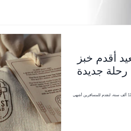
Turkish Airl تعيد أقدم خبز
رحلة جديدة
نحلق بتاريخ الأناضول الزراعي العريق الذي يمتد لـ 12 ألف سنة، لنقدم للمسافرين أشهى