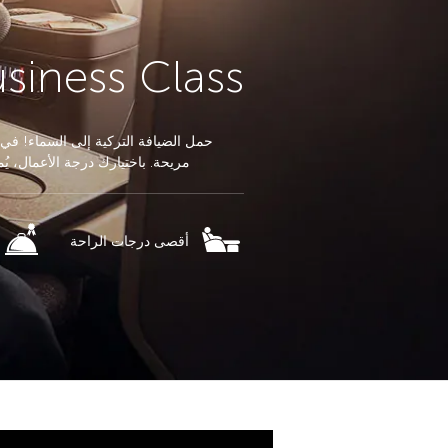
siness Class
حمل الضيافة التركية إلى السماء! في
مريحة. باختيارك درجة الأعمال، يُمكن
أقصى درجات الراحة