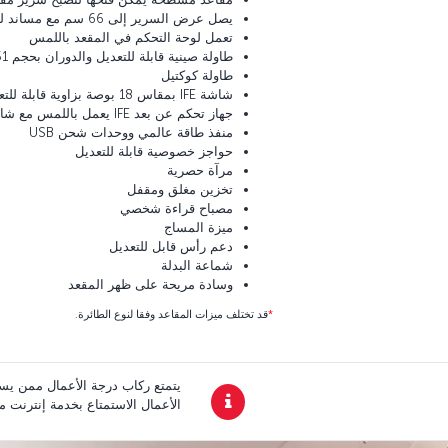
يصل عرض السرير إلى 66 سم مع مساند للذراعين قابلة للتعديل بالكامل
تعمل لوحة التحكم في المقعد باللمس
طاولة صينية قابلة للتعديل والدوران بحجم 51 سم
طاولة كوكتيل
شاشة IFE بمقاس 18 بوصة بزاوية قابلة للتعديل
جهاز تحكم عن بعد IFE يعمل باللمس مع شاشة مقاس 4 بوصات
منفذ طاقة عالمي ووحدات شحن USB
حواجز خصوصية قابلة للتعديل
مرآة حصرية
تخزين مغلق ومقفل
مصباح قراءة شخصي
ميزة المساج
دعم رأس قابل للتعديل
شماعة البدلة
وسادة مريحة على ظهر المقعد
*
قد تختلف ميزات المقاعد وفقا لنوع الطائرة.
الأعمال الاستمتاع بخدمة إنترنت مجانية تصل إلى 1 