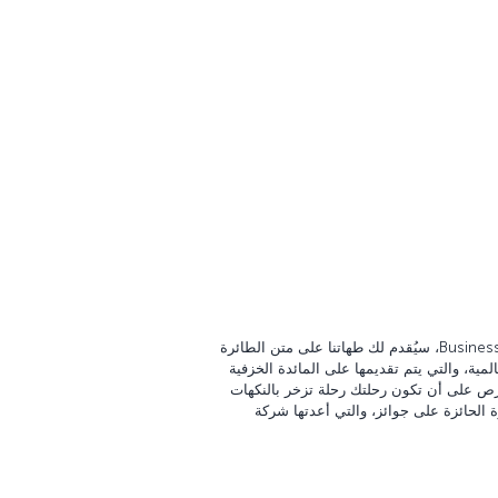
طوال رحلتك المريحة في درجة Business Class، سيُقدم لك طهاتنا على متن الطائرة
المية، والتي يتم تقديمها على المائدة الخزفية
. في درجة Business Class، نحرص على أن تكون رحلتك رحلة تزخر بالنكهات
 الحائزة على جوائز، والتي أعدتها شركة