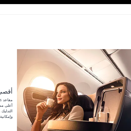
أقصى 
أعلى مس
التدليك 
وإمكانية