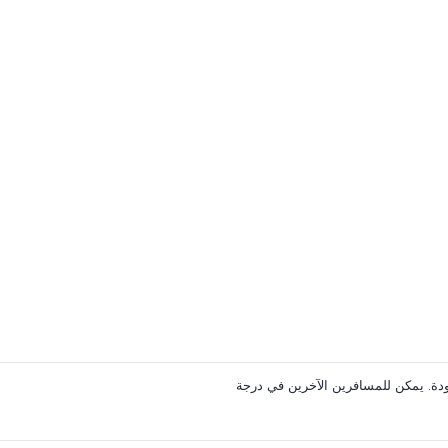
Mi أو Elite Plus بخدمة إنترنت مجانية غير محدودة. يمكن للمسافرين الآخرين في درجة