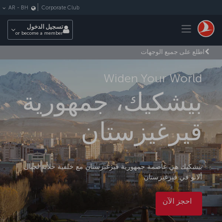
لتخطي إلى المحتوى الرئيسي
Corporate Club
AR
-
BH
Toggle navigation
تسجيل الدخول
or become a member
اطلع على جميع الوجهات
Widen Your World
بيشكيك، جمهورية
قيرغيزستان
بيشكيك هي عاصمة جمهورية قيرغيزستان مع خلفية خلابة لجبال
ألاتو في قيرغيزستان.
احجز الآن