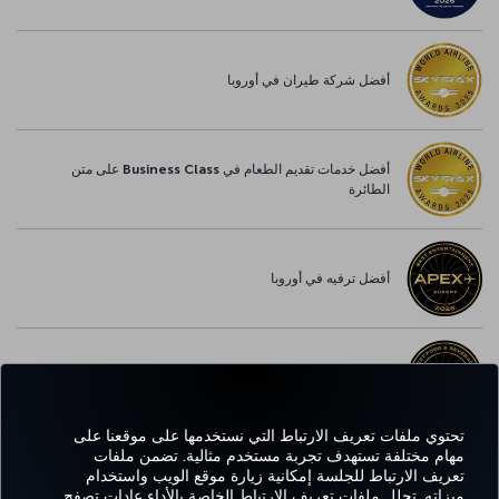
أفضل شركة طيران في أوروبا
أفضل خدمات تقديم الطعام في Business Class على متن
الطائرة
أفضل ترفيه في أوروبا
أفضل خدمة واي-فاي في أوروبا
تحتوي ملفات تعريف الارتباط التي نستخدمها على موقعنا على
مهام مختلفة تستهدف تجربة مستخدم مثالية. تضمن ملفات
تعريف الارتباط للجلسة إمكانية زيارة موقع الويب واستخدام
Facebook
Twitter
Instagram
YouTube
LinkedIn
تيك توك
Blog
Pinterest
واتساب
ميزاته. تحلل ملفات تعريف الارتباط الخاصة بالأداء عادات تصفح