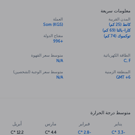
معلومات سريعة
المدن القريبة
العملة
كانط (25 كم)
Som (KGS)
كارا-بالتا (69 كم)
مفتاح الدولة
توكموك (74 كم)
+996
الطاقة الكهربائية
متوسط سعر القهوة
N/A
C, F
المنطقة الزمنية
متوسط سعر الوجبة (لشخصين)
N/A
GMT +6
متوسط درجة الحرارة
يناير
فبراير
مارس
أبريل
12.2 °C
4.4 °C
-2.8 °C
-3.3 °C