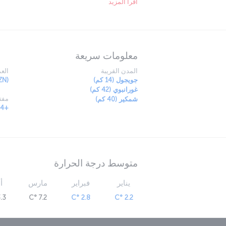
اقرأ المزيد
معلومات سريعة
المدن القريبة
العم
جويجول (14 كم)
ZN)
غورانبوي (42 كم)
مفتا
شمكير (40 كم)
+994
متوسط درجة الحرارة
يناير
فبراير
مارس
أ
3 °C
7.2 °C
2.8 °C
2.2 °C