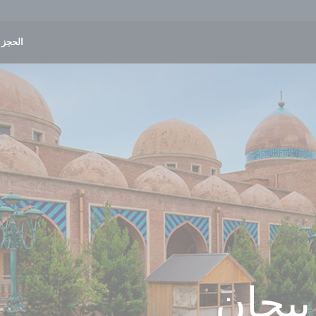
الحجز و
بيجان