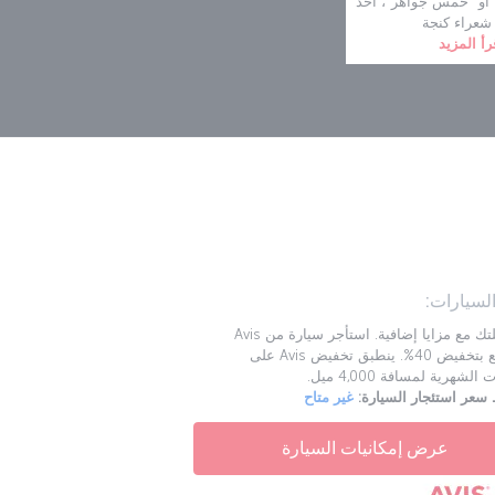
" أو "خمس جواهر"، أحد
 شعراء كنجة
رأ المزيد
السيارات:
ابدأ رحلتك مع مزايا إضافية. استأجر سيارة من Avis
واستمتع بتخفيض 40%. ينطبق تخفيض Avis على
الشهرية لمسافة 4,000 ميل.
عر استئجار السيارة:
غير متاح
عرض إمكانيات السيارة