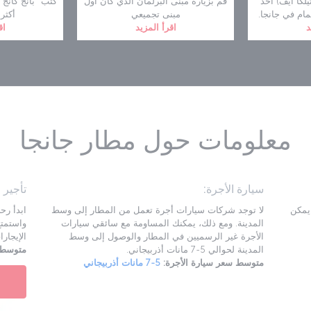
يلكا ايف) أحد
قم بزيارة مبنى البرلمان الذي كان أول
كتب "بانج كانج
تمام في جانجا.
مبنى تجميعي
أكثر
د
اقرأ المزيد
اق
معلومات حول مطار جانجا
سيارة الأجرة:
تأجير 
ة مسافة 8 كم ولا يمكن
لا توجد شركات سيارات أجرة تعمل من المطار إلى وسط
المدينة. ومع ذلك، يمكنك المساومة مع سائقي سيارات
الأجرة غير الرسميين في المطار والوصول إلى وسط
الإيجارات 
المدينة لحوالي 5-7 مانات أذربيجاني.
متوسط س
متوسط سعر سيارة الأجرة:
5-7 مانات أذربيجاني