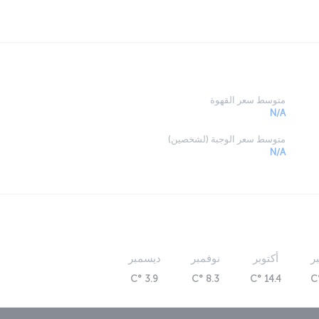
متوسط سعر القهوة
N/A
متوسط سعر الوجبة (لشخصين)
N/A
ر
أكتوبر
نوفمبر
ديسمبر
3.9 °C
8.3 °C
14.4 °C