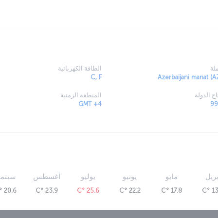
لة
الطاقة الكهربائية
C, F
Azerbaijani manat (A
ح الدولة
المنطقة الزمنية
GMT +4
بريل
مايو
يونيو
يوليو
أغسطس
سبتمب
20.6 °C
23.9 °C
25.6 °C
22.2 °C
17.8 °C
13.