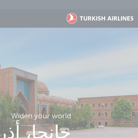
لتخطي إلى المحتوى الرئيسي
Widen your world
جانجا، أذر