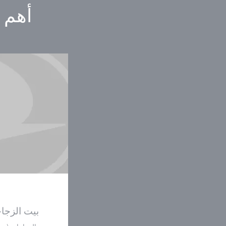
أهم ا
بيت الزجا