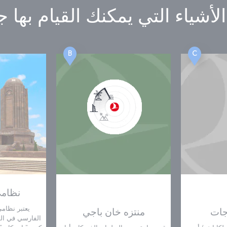
لأشياء التي يمكنك القيام بها
جا
B
C
نظامي
يعتبر نظام
جات
منتزه خان باجي
الفارسي في ال