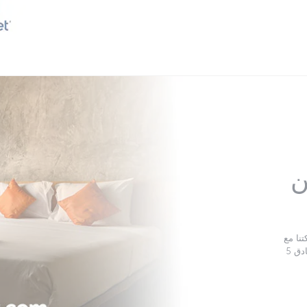
كن
يورو، والتي يمكنك إنفاقها في أي مكان من مساكن عائلية وفنادق 5