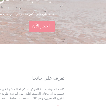
جانجا هي ثاني أكبر مدينة في أذربيجان ب
احجز الآن
تعرف على جانجا
كانت المدينة بمثابة المركز الحكم لحاكم كنجة في
القرن العشرين، ومع ذلك، احتفظت بصناعة النفط ال
إليزافيتبول في عهد الإمبراطورية الروسية وكيروفاباد