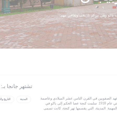
عد باكو وهي مركز تاريخي وثقافي مهم.
تشتهر جانجا بـ:
 عهد الصفويين في القرن الثامن عشر الميلادي وعاصمة
المدينة
التاريخ وا
جمهورية أذربيجان الديمقراطية التي لم تدم طويلا في عام 1918. سلمت كنجة عصا الحكم إلى باكو في
مهمة. المدينة، التي يقسمها نهر كنجة، كانت تسمى
 خلال الفترة السوفيتية.