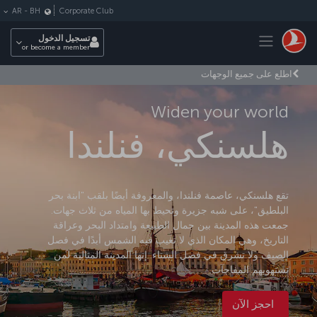
لتخطي إلى المحتوى الرئيسي
Corporate Club
AR
-
BH
Toggle navigation
تسجيل الدخول
or become a member
اطلع على جميع الوجهات
Widen your world
هلسنكي، فنلندا
تقع هلسنكي، عاصمة فنلندا، والمعروفة أيضًا بلقب "ابنة بحر
البلطيق"، على شبه جزيرة وتحيط بها المياه من ثلاث جهات.
جمعت هذه المدينة بين جمال الطبيعة وامتداد البحر وعراقة
التاريخ، وهي المكان الذي لا تغيب فيه الشمس أبدًا في فصل
الصيف ولا تشرق في فصل الشتاء. إنها المدينة المثالية لمن
تستهويهم المفاجآت.
احجز الآن