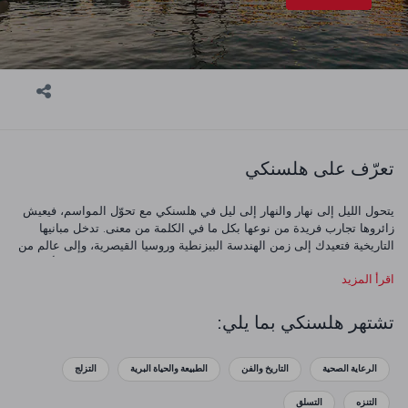
تعرّف على هلسنكي
يتحول الليل إلى نهار والنهار إلى ليل في هلسنكي مع تحوّل المواسم، فيعيش
زائروها تجارب فريدة من نوعها بكل ما في الكلمة من معنى. تدخل مبانيها
التاريخية فتعيدك إلى زمن الهندسة البيزنطية وروسيا القيصرية، وإلى عالم من
الغموض تستكشف فيه الشوارع التي وقف عليها من عاشوا في تلك الأزمان.
اقرأ المزيد
وكيف لا تنسى الزمان والمكان وأنت تستكشف تاريخ المدينة ومتاحفها الفنية
العريقة. لكن احرص على أن تلتقط الكاميرا التي تحملها الفخامة والأناقة
البارزتين في شوارع المدينة وفي كل زاوية من ساحاتها. تنقّل بين مطاعم
تشتهر هلسنكي بما يلي:
هلسنكي العديدة واختر أيّ مطعم منها لتتذوق أطباق المدينة التقليدية ولتختبر
نكهاتها الفريدة، خاصةً أن المطبخ الفنلندي يمثّل أفضل وأشهى المأكولات
التقليدية التي تشتهر فيها بلدان الشمال.
الرعاية الصحية
التاريخ والفن
الطبيعة والحياة البرية
التزلج
التنزه
التسلق