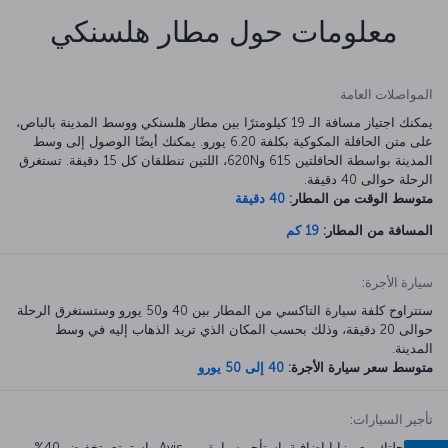
معلومات حول مطار هلسنكي
المواصلات العامة
يمكنك اجتياز مسافة الـ 19 كيلومترًا بين مطار هلسنكي ووسط المدينة بالباص،
على متن الحافلة المكوكية بكلفة 6.20 يورو. يمكنك أيضًا الوصول إلى وسط
المدينة بواسطة الحافلتين 615 و620N، اللتين تنطلقان كل 15 دقيقة. تستغرق
الرحلة حوالى 40 دقيقة.
متوسط الوقت من المطار:
40 دقيقة
المسافة من المطار:
19 كم
سيارة الأجرة:
ستتراوح كلفة سيارة التاكسي من المطار بين 40 و50 يورو وستستغرق الرحلة
حوالى 20 دقيقة، وذلك بحسب المكان الذي تريد الذهاب إليه في وسط
المدينة.
متوسط سعر سيارة الأجرة:
40 إلى 50 يورو
تأجير السيارات:
ابدأ رحلتك مع مزايا إضافية. استأجر سيارة من Avis واستمتع بتخفيض 40%.