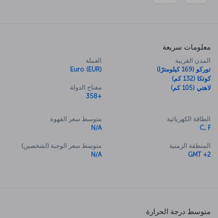
معلومات سريعة
المدن القريبة
العملة
توركو (169 كيلومترًا)
Euro (EUR)
كوتكا (132 كم)
مفتاح الدولة
لاهتي (105 كم)
+358
الطاقة الكهربائية
متوسط سعر القهوة
N/A
C, F
المنطقة الزمنية
متوسط سعر الوجبة (لشخصين)
N/A
GMT +2
متوسط درجة الحرارة