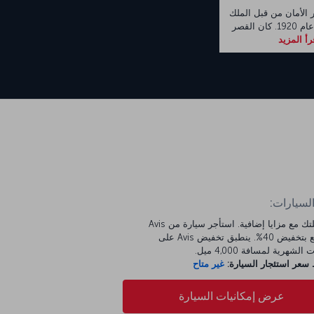
ر الأمان من قبل الملك
ن القصر
رأ المزيد
السيارات:
ابدأ رحلتك مع مزايا إضافية. استأجر سيارة من Avis
واستمتع بتخفيض 40%. ينطبق تخفيض Avis على
الشهرية لمسافة 4,000 ميل.
عر استئجار السيارة:
غير متاح
عرض إمكانيات السيارة