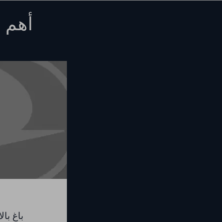
أهم ا
باغ بالا