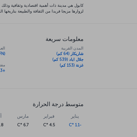
كابول هي مدينة ذات أهمية اقتصادية وثقافية وذلك 
لزوارها مزيجا فريدا من الثقافة والطبيعة بتاريخها الذي يمتد 
معلومات سريعة
المدن القريبة
العم
شاريكار (64 كم)
FN)
جلال اباد (539 كم)
مفتا
غزنة (153 كم)
+93
متوسط درجة الحرارة
يناير
فبراير
مارس
أ
8 °C
6.7 °C
4.5 °C
-1.1 °C