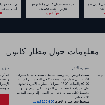
في كابول بناه
تعد حديقة حيوان كابول مكانا ترفيهيا
تم بناء قصر دا
خان
للزيارة، خاصة للأطفال.
أمان الله في عام 1920. كا
د
اقرأ المزيد
اق
معلومات حول مطار كابول
سيارة الأجرة:
تأجير 
مطار ولا توجد
يمكنك الوصول إلى وسط المدينة باستخدام خدمة سيارات
الأجرة التي تعمل من المنطقة C في المطار بين الساعة
07:00 والساعة 18:00. نظرا لأن سيارات الأجرة لا تحتوي
الإيجارات 
على عدادات، فستحتاج إلى التفاوض على السعر. ويبلغ
متوسط س
متوسط تكلفة سيارة الأجرة من المطار إلى وسط المدينة
200 أفغاني.
متوسط سعر سيارة الأجرة:
200-250 أفغاني