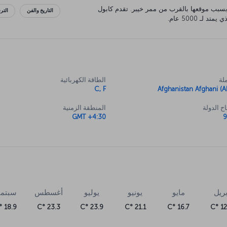
بسبب موقعها بالقرب من ممر خيبر. تقدم كابول
التاريخ والفن
التر
لـ 5000 عام.
لة
الطاقة الكهربائية
C, F
Afghanistan Afghani (A
ح الدولة
المنطقة الزمنية
GMT +4:30
بريل
مايو
يونيو
يوليو
أغسطس
سبتمب
18.9 °C
23.3 °C
23.9 °C
21.1 °C
16.7 °C
12.