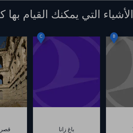
لأشياء التي يمكنك القيام بها
كا
C
B
باغ زانا
قصر د