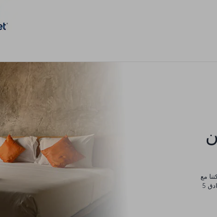
كن
يورو، والتي يمكنك إنفاقها في أي مكان من مساكن عائلية وفنادق 5