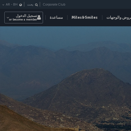
Corporate Club
بحث
BH
-
AR
تسجيل الدخول
روض والوجهات
Miles&Smiles
مساعدة
or become a member