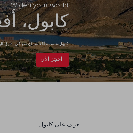
Widen your world
كابول، أف
كابول عاصمة أفغانستان تقع في شرق البلاد. 
احجز الآن
تعرف على كابول