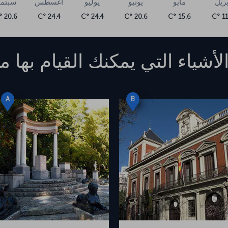
بريل
مايو
يونيو
يوليو
أغسطس
سبتمب
20.6 °C
24.4 °C
24.4 °C
20.6 °C
15.6 °C
11.
لأشياء التي يمكنك القيام بها
مد
A
B