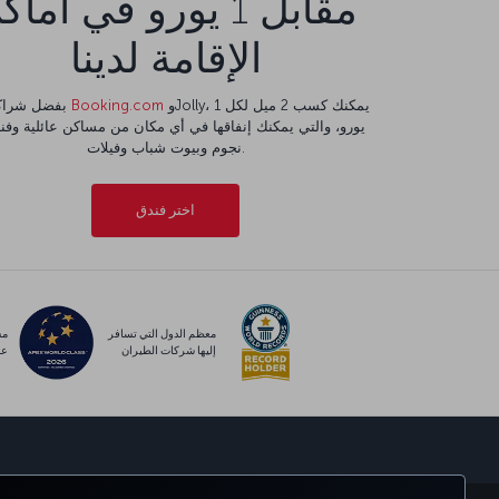
مقابل 1 يورو في أما
الإقامة لدينا
وJolly، يمكنك كسب 2 ميل لكل 1
Booking.com
بفضل شراكتنا مع
نجوم وبيوت شباب وفيلات.
اختر فندق
معظم الدول التي تسافر
مس
إليها شركات الطيران
عا