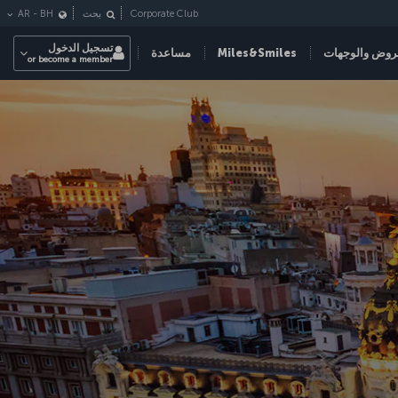
Corporate Club
بحث
BH
-
AR
تسجيل الدخول
روض والوجهات
Miles&Smiles
مساعدة
or become a member