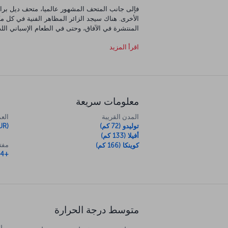
فإلى جانب المتحف المشهور عالميا، متحف ديل برادو
الأخرى. هناك سيجد الزائر المظاهر الفنية في كل م
المنتشرة في الآفاق، وحتى في الطعام الإسباني الل
المزخرفة، توفر الساحات الجميلة المنتشرة حولها و
اقرأ المزيد
المدينة المبهجة.
معلومات سريعة
المدن القريبة
العم
توليدو (72 كم)
UR)
أفيلا (133 كم)
مفتا
كوينكا (166 كم)
+34
متوسط درجة الحرارة