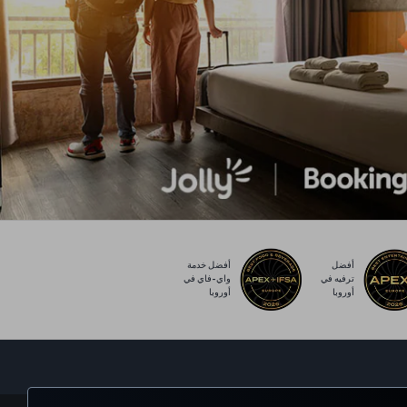
أفضل
أفضل خدمة
ترفيه في
واي-فاي في
أوروبا
أوروبا