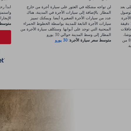
 سواريز، مدريد-باراخاس (MAD) على بعد
لن تواجه مشكلة في العثور على سيارة أجرة من خارج
للوصول
المطار. بالإضافة إلى سيارات الأجرة في المدينة، هناك
لأجرة.
عدد من سيارات الأجرة الصغيرة أيضا. ويمكنك تمييز
الإيجارات 
فحافلات إكسبريس إيروبورتو تواصل التحرك كل 15 دقيقة
سيارات الأجرة التابعة للمدينة بواسطة الخطوط الحمراء
متوسط س
. وتمر الحافلات
المنحنية التي توجد على أبوابها. وستكلف سيارة الأجرة من
وشا،
المطار إلى وسط المدينة حوالي 30 يورو.
ويستغرق حوالي 40 دقيقة. يذهب قطار مترو الخط 8 من
متوسط سعر سيارة الأجرة:
30 يورو
ة.