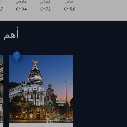
يناير
فبراير
مارس
أ
7 °C
9.4 °C
7.2 °C
5.6 °C
أهم ا
C