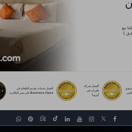
كن
يورو، والتي يمكنك إنفاقها في أي مكان من مساكن عائلية وفنادق 5
أفضل شركة
توى
أفضل خدمات تقديم الطعام في
طيران في
لمي
Business Class على متن الطائرة
أوروبا
Facebook
Twitter
Instagram
YouTube
LinkedIn
تيك توك
Blog
Pinterest
واتساب