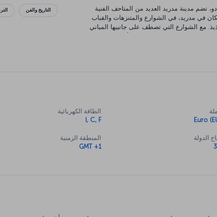
، تضم مدينة مدريد العديد من المتاحف الفنية
التاريخ والفن
التر
كان في مدريد، في الشوارع والمتنزهات والقباب
ذيذ. مع الشوارع التي تصطف على جانبيها المباني
المتنزهات المكان المثالي للراحة أثناء استكشاف هذه
لة
الطاقة الكهربائية
I, C, F
Euro (E
ح الدولة
المنطقة الزمنية
GMT +1