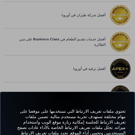
أفضل شركة طيران في أوروبا
أفضل خدمات تقديم الطعام في Business Class على متن
الطائرة
أفضل ترفيه في أوروبا
أفضل خدمة واي-فاي في أوروبا
تحتوي ملفات تعريف الارتباط التي نستخدمها على موقعنا على
مهام مختلفة تستهدف تجربة مستخدم مثالية. تضمن ملفات
تعريف الارتباط للجلسة إمكانية زيارة موقع الويب واستخدام
Facebook
Twitter
Instagram
YouTube
LinkedIn
تيك توك
Blog
Pinterest
واتساب
ميزاته. تحلل ملفات تعريف الارتباط الخاصة بالأداء عادات تصفح
المستخدمين وتحسن أداء الموقع. تحدد ملفات تعريف الارتباط