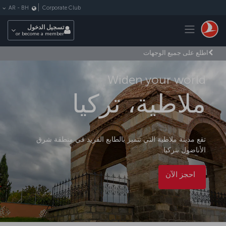
لتخطي إلى المحتوى الرئيسي
Corporate Club
AR
-
BH
Toggle navigation
تسجيل الدخول
or become a member
اطلع على جميع الوجهات
Widen your world
ملاطية، تركيا
تقع مدينة ملاطية التي تتميز بالطابع الفريد في منطقة شرق
الأناضول بتركيا.
احجز الآن