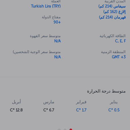
المدن القريبة
العملة
سيفاس (214 كم)
Turkish Lira (TRY)
إلازِغ (162 كم)
مفتاح الدولة
قهرمان (214 كم)
+90
الطاقة الكهربائية
متوسط سعر القهوة
N/A
C, E, F
المنطقة الزمنية
متوسط سعر الوجبة (لشخصين)
N/A
GMT +3
متوسط درجة الحرارة
يناير
فبراير
مارس
أبريل
12.8 °C
6.7 °C
1.7 °C
0.5 °C