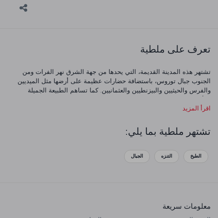
تعرف على ملطية
تشتهر هذه المدينة القديمة، التي يحدها من جهة الشرق نهر الفرات ومن
الجنوب جبال توروس، باستضافة حضارات عظيمة على أرضها مثل الميديين
والفرس والحيثيين والبيزنطيين والعثمانيين. كما تساهم الطبيعة الجميلة
والأطعمة الشهيرة في تميز هذه المدينة بين الوجهات السياحية المهمة.
اقرأ المزيد
تشتهر ملطية بما يلي:
الطبخ
التنزه
الجبال
معلومات سريعة