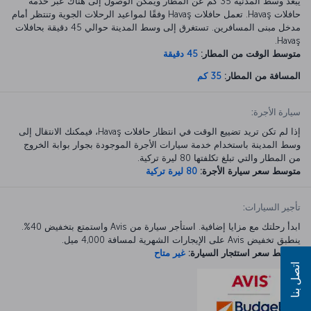
يبعد وسط المدنية 35 كم عن المطار ويمكن الوصول إلى هناك عبر خدمة
حافلات Havaş. تعمل حافلات Havaş وفقًا لمواعيد الرحلات الجوية وتنتظر أمام
مدخل مبنى المسافرين. تستغرق إلى وسط المدينة حوالي 45 دقيقة بحافلات
Havaş.
متوسط الوقت من المطار:
45 دقيقة
المسافة من المطار:
35 كم
سيارة الأجرة:
إذا لم تكن تريد تضييع الوقت في انتظار حافلات Havaş، فيمكنك الانتقال إلى
وسط المدينة باستخدام خدمة سيارات الأجرة الموجودة بجوار بوابة الخروج
من المطار والتي تبلغ تكلفتها 80 ليرة تركية.
متوسط سعر سيارة الأجرة:
80 ليرة تركية
تأجير السيارات:
ابدأ رحلتك مع مزايا إضافية. استأجر سيارة من Avis واستمتع بتخفيض 40%.
ينطبق تخفيض Avis على الإيجارات الشهرية لمسافة 4,000 ميل.
متوسط سعر استئجار السيارة:
غير متاح
اتصل بنا