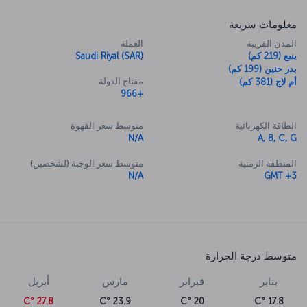
معلومات سريعة
المدن القريبة
العملة
ينبع (219 كم)
Saudi Riyal (SAR)
بدر حنين (199 كم)
مفتاح الدولة
أم لاج (381 كم)
+966
الطاقة الكهربائية
متوسط سعر القهوة
N/A
A, B, C, G
المنطقة الزمنية
متوسط سعر الوجبة (لشخصين)
N/A
GMT +3
متوسط درجة الحرارة
يناير
فبراير
مارس
أبريل
27.8 °C
23.9 °C
20 °C
17.8 °C