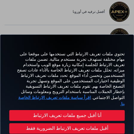
أفضل ترفيه في أوروبا
أفضل خدمة واي-فاي في أوروبا
تحتوي ملفات تعريف الارتباط التي نستخدمها على موقعنا على
مهام مختلفة تستهدف تجربة مستخدم مثالية. تضمن ملفات
تعريف الارتباط للجلسة إمكانية زيارة موقع الويب واستخدام
Facebook
Twitter
Instagram
YouTube
LinkedIn
تيك توك
Blog
Pinterest
واتساب
ميزاته. تحلل ملفات تعريف الارتباط الخاصة بالأداء عادات تصفح
المستخدمين وتحسن أداء الموقع. تحدد ملفات تعريف الارتباط
الوظيفية اختيارات المستخدمين على الموقع وتسهل تجربة
التصفح الخاصة بهم. تقوم ملفات تعريف الارتباط التسويقية
الحجز
العروض
CORPORATE
kish
خبرة
مساعدة
MILES&SMILES
بإخطار الحملات المناسبة باستخدام الترويج ومعلومات وسائل
والإدارة
والوجهات
CLUB
lines
التواصل الاجتماعي.
اقرأ سياسة ملفات تعريف الارتباط الخاصة
بنا.
سياسة الخصوصية وملفات تعريف الارتباط
إشعار قانوني
حقوق المسافر
أنا أقبل جميع ملفات تعريف الارتباط
تغيير إعدادات ملفات تعريف الارتباط
خطة خدمة عملاء وزارة النقل الأمريكية
أقبل ملفات تعريف الارتباط الضرورية فقط
حقوق أصحاب البيانات في الإتحاد الأوروبي