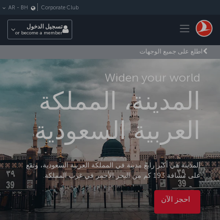
لتخطي إلى المحتوى الرئيسي
Corporate Club
AR
-
BH
Toggle navigation
تسجيل الدخول
or become a member
اطلع على جميع الوجهات
Widen your world
المدينة، المملكة
العربية السعودية
المدينة هي أكبر رابع مدينة في المملكة العربية السعودية، وتقع
على مسافة 193 كم من البحر الأحمر في غرب المملكة.
احجز الآن