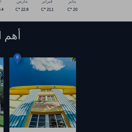
يناير
فبراير
مارس
أ
4 °C
22.8 °C
21.1 °C
20 °C
أهم ا
B