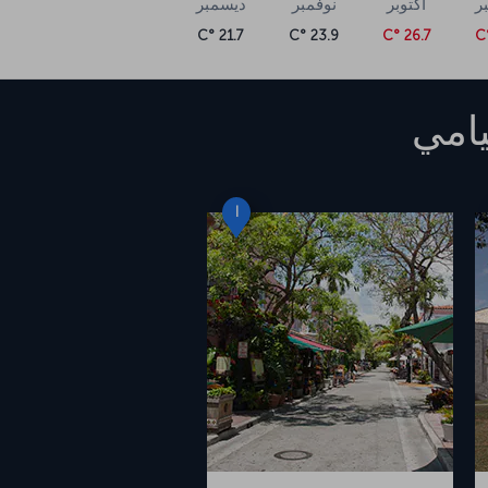
ر
أكتوبر
نوفمبر
ديسمبر
21.7 °C
23.9 °C
26.7 °C
امي
I