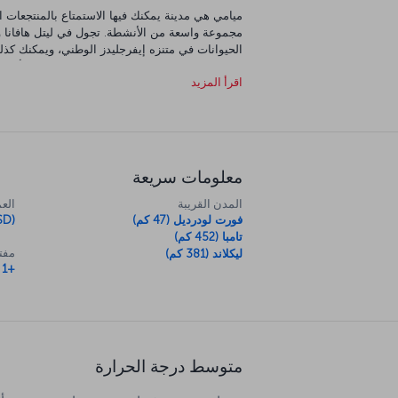
ميامي هي مدينة يمكنك فيها الاستمتاع بالمنتجعات ال
مجموعة واسعة من الأنشطة. تجول في ليتل هافانا و
الحيوانات في متنزه إيفرجليدز الوطني، ويمكنك كذ
الوطني. تتنوع مخلوقات المحيط في "معرض الأحياء ا
اقرأ المزيد
ديستريكت مكان مدهش للاستكشاف. يعني مزيج المدي
مجموعة متنوعة وغنية بنفس القدر من الأطعمة التي
معلومات سريعة
المدن القريبة
العم
فورت لودرديل (47 كم)
SD)
تامبا (452 كم)
مفتا
ليكلاند (381 كم)
+1
متوسط درجة الحرارة