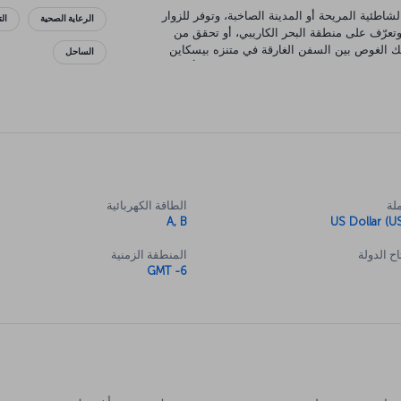
شاطئية المريحة أو المدينة الصاخبة، وتوفر للزوار
الرعاية الصحية
ال
تعرّف على منطقة البحر الكاريبي، أو تحقق من
لك الغوص بين السفن الغارقة في متنزه بيسكاين
الساحل
لمائية في ميامي" تنوع مذهل، بينما تعتبر أرت ديكو
نة المكون من أعراق وأنماط الحياة، أن هناك
 يمكنك تجربتها في ميامي كذلك.
لة
الطاقة الكهربائية
A, B
US Dollar (U
ح الدولة
المنطقة الزمنية
GMT -6