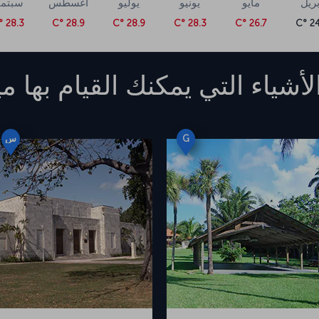
بريل
مايو
يونيو
يوليو
أغسطس
سبتمب
28.3 °C
28.9 °C
28.9 °C
28.3 °C
26.7 °C
24.
لأشياء التي يمكنك القيام بها
مي
G
س