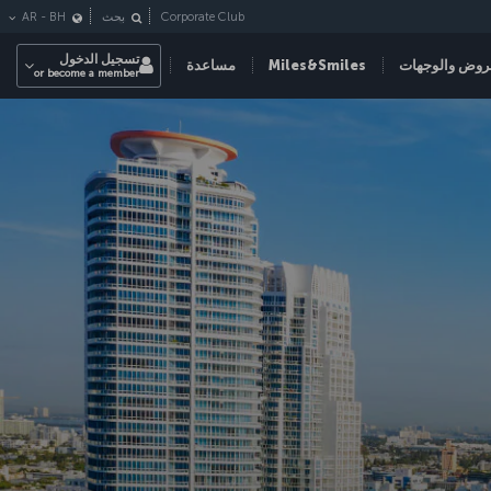
Corporate Club
بحث
BH
-
AR
تسجيل الدخول
روض والوجهات
Miles&Smiles
مساعدة
or become a member