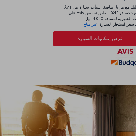
ابدأ رحلتك مع مزايا إضافية. استأجر سيارة من Avis
واستمتع بتخفيض 40%. ينطبق تخفيض Avis على
الشهرية لمسافة 4,000 ميل.
عر استئجار السيارة:
غير متاح
عرض إمكانيات السيارة