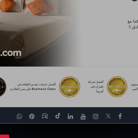
يورو، والتي يمكنك إنفاقها في أي مكان من مساكن عائلية وفنادق 5
أفضل شركة
توى
أفضل خدمات تقديم الطعام في
طيران في
لمي
Business Class على متن الطائرة
أوروبا
Facebook
Twitter
Instagram
YouTube
LinkedIn
تيك توك
Blog
Pinterest
واتساب
برة
العروض والوجهات
مساعدة
MILES&SMILES
ORPORATE CLUB