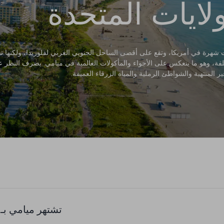
لايات المتحدة
 شهرة في أمريكا، وتقع على أقصى الساحل الجنوبي الغربي لفلوريدا، ولكنها
لفة، وهو ما ينعكس على الأجواء والمأكولات العالمية في ميامي. بصرف النظر 
 المنتهية والشواطئ الرملية والمياه الزرقاء العميقة.
تشتهر ميامي بـ: