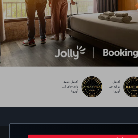
أفضل
أفضل خدمة
ترفيه في
واي-فاي في
أوروبا
أوروبا
Turkish Airlines
C