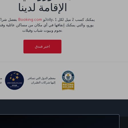
الإقامة لدينا
وJolly، يمكنك كسب 2 ميل لكل 1
Booking.com
بفضل شراكتنا مع
نجوم وبيوت شباب وفيلات.
اختر فندق
معظم الدول التي تسافر
مس
إليها شركات الطيران
عا
الحجز والإدارة
خ