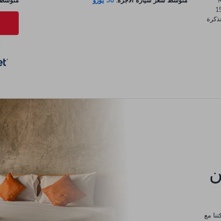
ات Roma
متوسط سعر سيارة الأجرة:
50 يورو
متوسط س
الى 30 دقيقة. تنطلق قطارات FL1 كل 15
ذكرة
كن