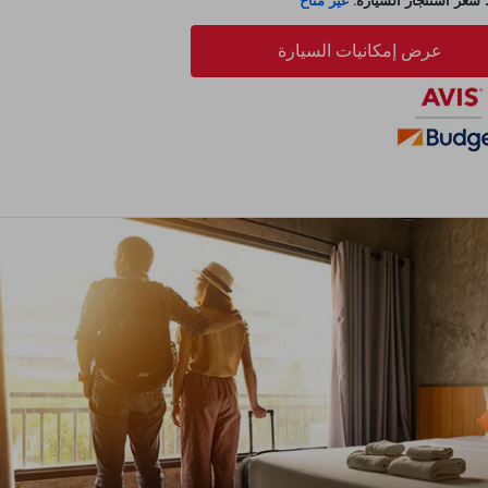
عر استئجار السيارة:
غير متاح
عرض إمكانيات السيارة