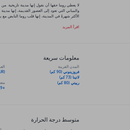
لا يعطي روما حقها أن نقول إنها مدينة تاريخية. من 
والمباني التي تعود إلى العصور القديمة، إنها مدين
الأكثر شهرةً في المدينة، إنها قلب روما النابض مع ين
ذاتها أشبه بمتحف في الهواء الطلق، لكن لا تدع هذا 
اقرأ المزيد
وكاتدرائياتها وكنائسها. وطبعًا من الضروري أن تت
المشاهد التي ستراها بصرك وخيالك، وفي الوقت نف
إنها أحاسيس عميقة ومشاعر جيّاشة تحوّل زيارة روما
معلومات سريعة
المدن القريبة
العم
فروزينوني (90 كم)
UR)
لاتينا (73 كم)
مفتا
رييتي (80 كم)
+39
متوسط درجة الحرارة