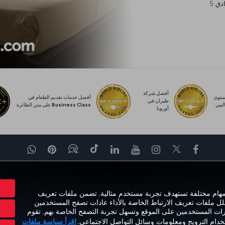
يورو، والتي يمكنك إنفاقها في أي مكان من مساكن عائلية وفنادق 5
أفضل شركة
توى
أفضل خدمات تقديم الطعام في
طيران في
لمي
Business Class على متن الطائرة
أوروبا
Facebook
Twitter
Instagram
YouTube
LinkedIn
تيك توك
Blog
Pinterest
واتساب
برة
العروض والوجهات
مساعدة
MILES&SMILES
ORPORATE CLUB
 مهام مختلفة تستهدف تجربة مستخدم مثالية. تضمن ملفات تعريف
حلل ملفات تعريف الارتباط الخاصة بالأداء عادات تصفح المستخدمين
ارات المستخدمين على الموقع وتسهل تجربة التصفح الخاصة بهم. تقوم
تخدام الترويج ومعلومات وسائل التواصل الاجتماعي.
اقرأ سياسة ملفات
حقوق المسافر
تغيير إعدادات ملفات تعريف الارتباط
خطة خدمة عملاء وزارة النقل