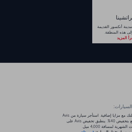
راتشينا
دينة أنكسور القديمة
إلى هذه المنطقة.
رأ المزيد
السيارات:
ابدأ رحلتك مع مزايا إضافية. استأجر سيارة من Avis
واستمتع بتخفيض 40%. ينطبق تخفيض Avis على
الشهرية لمسافة 4,000 ميل.