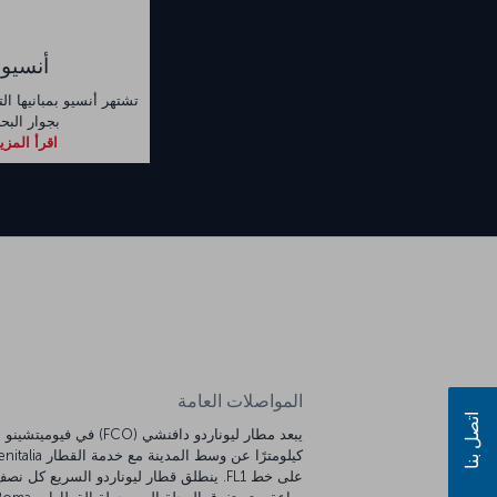
أنسيو
تشتهر أنسيو بمبانيها الت
بجوار البحر
اقرأ المزي
المواصلات العامة
اتصل بنا
يبع
كيلومترًا عن وسط المدينة مع خدمة القط
على خط FL1. ينطلق قطار ليوناردو السريع كل نص