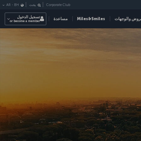
Corporate Club
بحث
BH
-
AR
تسجيل الدخول
روض والوجهات
Miles&Smiles
مساعدة
or become a member