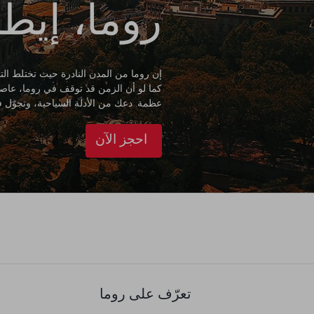
روما، إيطال
إن روما من المدن النادرة حيث تختلط التح
كما لو أن الزمن قد توقف في روما، عاصمة 
عظمة. دعك من الأدلة السياحية، وتجوّل
احجز الآن
تعرّف على روما