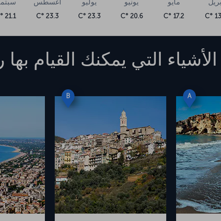
بريل
مايو
يونيو
يوليو
أغسطس
سبتمب
21.1 °C
23.3 °C
23.3 °C
20.6 °C
17.2 °C
13.
الأشياء التي يمكنك القيام بها
ر
B
A