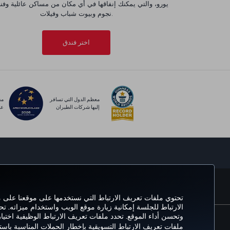
نجوم وبيوت شباب وفيلات.
اختر فندق
معظم الدول التي تسافر
مس
إليها شركات الطيران
عا
الحجز والإدارة
خ
تحتوي ملفات تعريف الارتباط التي نستخدمها على موقعنا على
الارتباط للجلسة إمكانية زيارة موقع الويب واستخدام ميزاته. ت
وتحسن أداء الموقع. تحدد ملفات تعريف الارتباط الوظيفية اختي
ملفات تعريف الارتباط التسويقية بإخطار الحملات المناسبة باس
سياسة الخصوصية وملفات تعريف الارتباط
إشعار قانوني