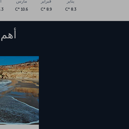
يناير
فبراير
مارس
أ
3 °C
10.6 °C
8.9 °C
8.3 °C
أهم 