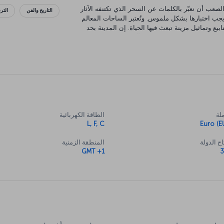
الصعب أن نعبّر بالكلمات عن السحر الذي تكتنفه الآثار
التاريخ والفن
التر
ة يجب اختبارها بشكل ملموس. وتُعتبر الساحات المعالم
ابيع وتماثيل مزينة تبعث فيها الحياة. إن المدينة بحد
يمنعك من زيارة متاحف روما للآثار والفنون
ذوق الطعام كلما سنحت لك الفرصة لذلك. ستسحر
سه ستعيش تجربة استثنائية تغني حاسة التذوق لديك.
 إلى تجربة لا تُنسى.
لة
الطاقة الكهربائية
L, F, C
Euro (E
ح الدولة
المنطقة الزمنية
GMT +1