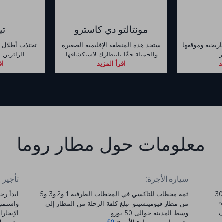
مونتالتو دي كاسترو
تي
اريخية وموقعها
ستجد هذه المنطقة الإقليمية الصغيرة
تجتذب أطلال م
.
والجميلة حقًا بانتظارك لاستكشافها.
الزائرين 
د
اقرأ المزيد
اق
معلومات حول مطار روما
سيارة الأجرة:
تأجير 
د مطار ليوناردو دافنشي (FCO) في فيوميتشينو 30
ثمة محطات للتاكسي في المحطات الطرفية 1 و2 و3 و5
ار Trenitalia
من مطار فيوميتشينو. تبلغ كلفة الرحلة من المطار إلى
ف
وسط المدينة حوالى 50 يورو.
الإيجارات 