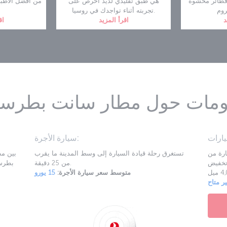
فطائر محشوة
هي طبق تقليدي لذيذ احرص على
من أفضل الأطبا
تجربته أثناء تواجدك في روسيا.
الر
د
اقرأ المزيد
اق
ومات حول مطار سانت بطرسب
سيارة الأجرة:
من Avis
تستغرق رحلة قيادة السيارة إلى وسط المدينة ما يقرب
ق تخفيض Avis على
من 25 دقيقة.
بطرسب
متوسط سعر سيارة الأجرة:
15 يورو
ر متاح