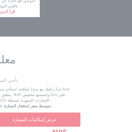
الروسي هو عبارة عن 
باللحم المفروم.
اقرأ المزي
معل
تأجير السيارات:
ابدأ رحلتك مع مزايا إضافية. استأجر سيارة 
واستمتع بتخفيض 40%. ينطب
الإيجارات الشهرية لمسافة 4,000 ميل.
متوسط سعر استئجار السيارة:
غي
عرض إمكانيات السيارة