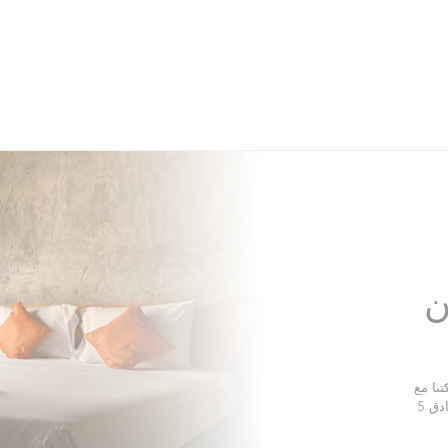
كن
يورو، والتي يمكنك إنفاقها في أي مكان من مساكن عائلية وفنادق 5