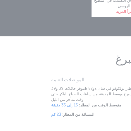
ق التقليدية في المطبخ
وسي.
رأ المزيد
رغ
المواصلات العامة
تتوفر حافلات 39 و39E و82E بين مطار بولكوفو في سان
رج ووسط المدينة، من ساعات الصباح الباكر حتى
وقت متأخر من الليل.
متوسط الوقت من المطار:
15 إلى 35 دقيقة
المسافة من المطار:
23 كم