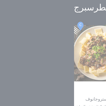
طرسبرج
C
تروجانوف