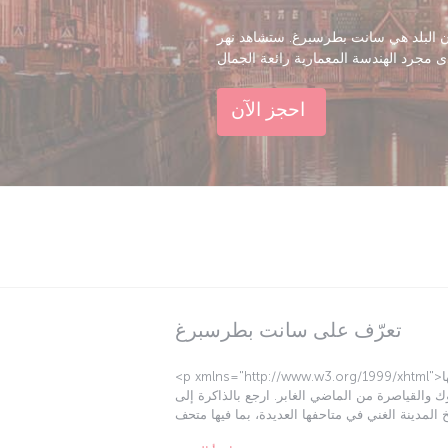
 سانت بطرسبرغ. ستشاهد نهر Neva يشقّ طريقه
احجز الآن
تعرّف على سانت بطرسبرغ
<p xmlns="http://www.w3.org/1999/xhtml">تتيح لك سانت بطرسبرغ أن تعيش تجربة فنها وثقافتها
 والقياصرة من الماضي الغابر. ارجع بالذاكرة إلى
لمدينة الغني في متاحفها العديدة، بما فيها متحف Hermitage الذي يضم ملايين القطع الفنية. قم
بزيارة منازل الكتّاب المشهورين مثل Dostoevsky قبل استكشاف الشوارع حيث جرت أحداث قصصهم،