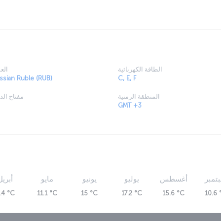
واكتشف مدى روعة المحافظة على تاريخ المدينة ا
اليومية الحافلة بالأناقة والعظمة والجمال. إن مجر
وكذلك هو حضور بعض أفضل عروض الباليه في العالم. ت
والأحاسيس ال
الطاقة الكهربائية
الع
ssian Ruble (RUB)
C, E, F
كيلومترا من قلب المدينة. ويعد المطار مركزا رئيسيا
المنطقة الزمنية
مفتاح الد
GMT +3
تمبر
أغسطس
يوليو
يونيو
مايو
أبريل
.4 °C
11.1 °C
15 °C
17.2 °C
15.6 °C
10.6 