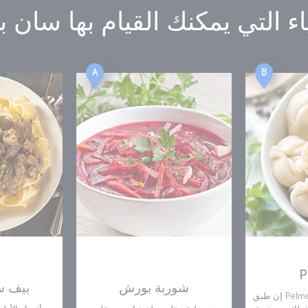
ء التي يمكنك القيام بها
سان ب
A
B
P
شوربة بورش
بيف س
إن طبق Pelmeni من مكونات المطبخ