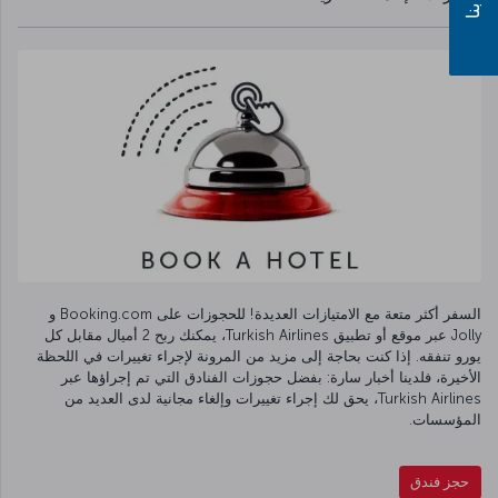
السفر أكثر متعة مع الامتيازات العديدة! للحجوزات على Booking.com و
Jolly عبر موقع أو تطبيق Turkish Airlines، يمكنك ربح 2 أميال مقابل كل
يورو تنفقه. إذا كنت بحاجة إلى مزيد من المرونة لإجراء تغييرات في اللحظة
الأخيرة، فلدينا أخبار سارة: بفضل حجوزات الفنادق التي تم إجراؤها عبر
Turkish Airlines، يحق لك إجراء تغييرات وإلغاء مجانية لدى العديد من
المؤسسات.
حجز فندق