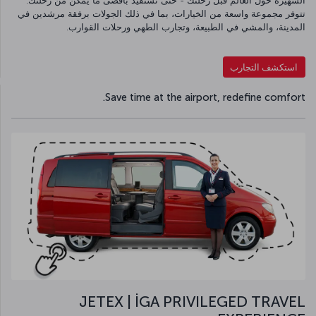
الشهيرة حول العالم قبل رحلتك - حتى تستفيد بأقصى ما يمكن من رحلتك.
تتوفر مجموعة واسعة من الخيارات، بما في ذلك الجولات برفقة مرشدين في
المدينة، والمشي في الطبيعة، وتجارب الطهي ورحلات القوارب.
استكشف التجارب
Save time at the airport, redefine comfort.
JETEX | İGA PRIVILEGED TRAVEL