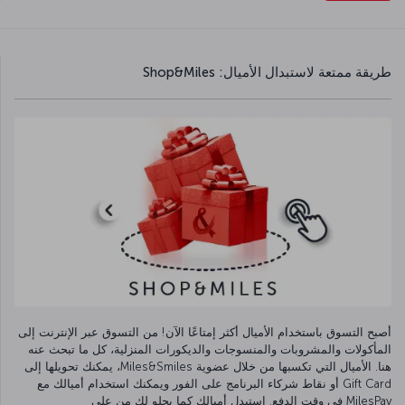
طريقة ممتعة لاستبدال الأميال: Shop&Miles
أصبح التسوق باستخدام الأميال أكثر إمتاعًا الآن! من التسوق عبر الإنترنت إلى
المأكولات والمشروبات والمنسوجات والديكورات المنزلية، كل ما تبحث عنه
هنا. الأميال التي تكسبها من خلال عضوية Miles&Smiles، يمكنك تحويلها إلى
Gift Card أو نقاط شركاء البرنامج على الفور ويمكنك استخدام أميالك مع
MilesPay في وقت الدفع. استبدل أميالك كما يحلو لك من على