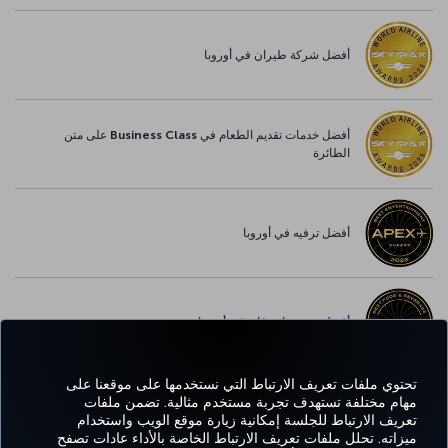
أفضل شركة طيران في أوروبا
أفضل خدمات تقديم الطعام في Business Class على متن
الطائرة
أفضل ترفيه في أوروبا
أفضل خدمة واي-فاي في أوروبا
تحتوي ملفات تعريف الارتباط التي نستخدمها على موقعنا على
مهام مختلفة تستهدف تجربة مستخدم مثالية. تضمن ملفات
تعريف الارتباط للجلسة إمكانية زيارة موقع الويب واستخدام
Facebook
Twitter
Instagram
YouTube
LinkedIn
تيك توك
Blog
Pinterest
واتساب
ميزاته. تحلل ملفات تعريف الارتباط الخاصة بالأداء عادات تصفح