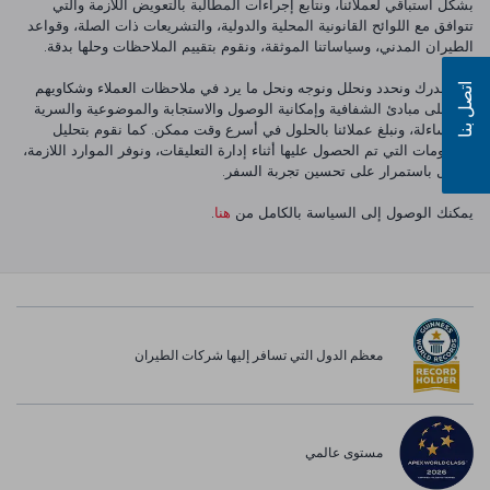
بشكل استباقي لعملائنا، ونتابع إجراءات المطالبة بالتعويض اللازمة والتي
تتوافق مع اللوائح القانونية المحلية والدولية، والتشريعات ذات الصلة، وقواعد
الطيران المدني، وسياساتنا الموثقة، ونقوم بتقييم الملاحظات وحلها بدقة.
نحن ندرك ونحدد ونحلل ونوجه ونحل ما يرد في ملاحظات العملاء وشكاويهم
اتصل بنا
بناء على مبادئ الشفافية وإمكانية الوصول والاستجابة والموضوعية والسرية
والمساءلة، ونبلغ عملائنا بالحلول في أسرع وقت ممكن. كما نقوم بتحليل
المعلومات التي تم الحصول عليها أثناء إدارة التعليقات، ونوفر الموارد اللازمة،
ونعمل باستمرار على تحسين تجربة السفر.
يمكنك الوصول إلى السياسة بالكامل من
هنا
.
معظم الدول التي تسافر إليها شركات الطيران
مستوى عالمي