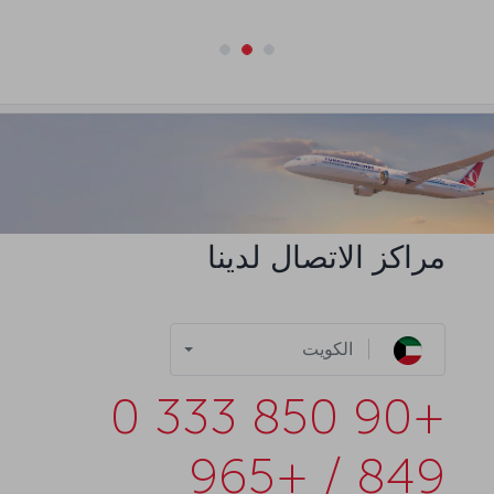
مراكز الاتصال لدينا
الكويت
+90 850 333 0
849 / +965