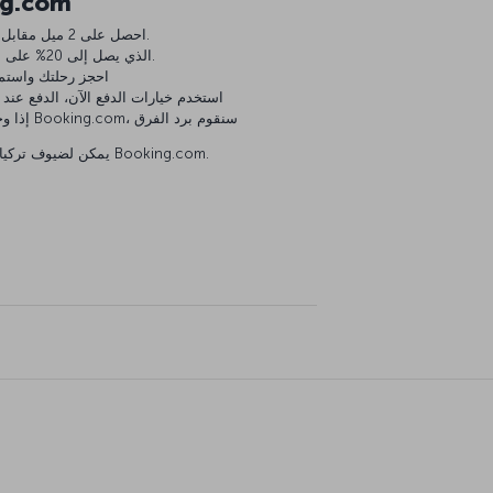
مزايا الإقامة
احصل على 2 ميل مقابل كل 1 يورو تنفقه على حجز إقامتك.
استفد من تخفيض Genius الذي يصل إلى 20% على الإقامة.
احجز رحلتك واستمتع
استخدم خيارات الدفع الآن، الدفع عند
إذا وجدت سعرا أقل على موقع آخر غير Booking.com، سنقوم برد الفرق
يمكن لضيوف تركيا حجز العقارات الدولية فقط من خلال Booking.com.