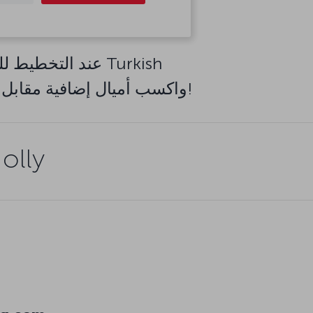
عند التخطيط للر
Airlines المتعاقدين. احجز إقامتك عبر Booking.com و Jolly واكسب أميال إضافية مقابل كل يورو تنفقه!
مزايا الإقامة مع Booking.com 