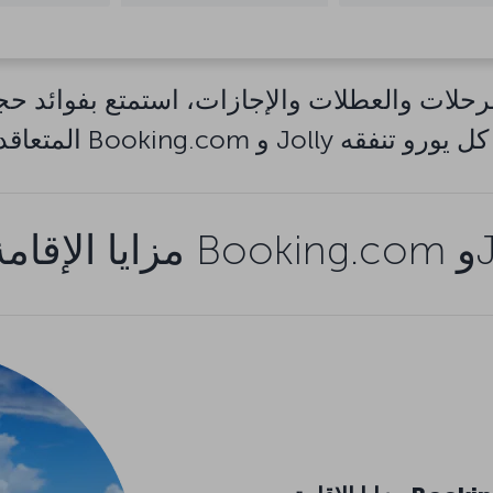
حلات والعطلات والإجازات، استمتع بفوائد حجز مكا
وJolly