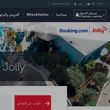
Corporate Club
KW
-
AR
بحث
تسجيل الدخول
مساعدة
Miles&Smiles
العروض والوجه
or become a member
حجز الفنادق من خلال Booking.com و Jolly
البحث عن الفنادق