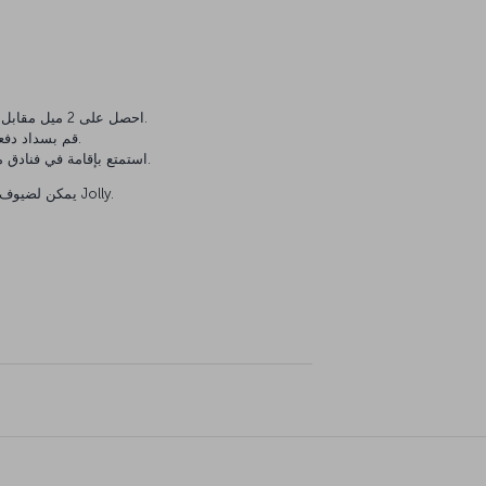
احصل على 2 ميل مقابل كل 1 يورو تنفقه على حجز إقامتك.
قم بسداد دفعتك على أقساط تصل إلى 12 شهر.
استمتع بإقامة في فنادق مميزة توفر لك ميزة الدفع المؤجل.
يمكن لضيوف تركيا حجز العقارات المحلية فقط مع Jolly.