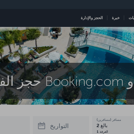
ات
خبرة
الحجز والإدارة
مسافر (مسافرين)
التواريخ
بالغ
2
الغرفة
1