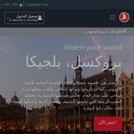
لتخطي إلى المحتوى الرئيسي
Corporate Club
AR
-
KW
Toggle navigation
تسجيل الدخول
or become a member
اطلع على جميع الوجهات
Widen your world
بروكسل، بلجيكا
بروكسل هي عاصمة بلجيكا وكذلك العاصمة
الفعلية
للاتحاد
الأوروبي، كما أن تاريخها وتراثها الثقافي والفني يجعلها مركز
سياحي على مدار العام. تعكس هندستها المعمارية مختلف
الحقب الزمنية التي عاشتها المدينة، وبفضل آثارها وأعمالها الفنية
باتت مكان رائع للزيارة.
احجز الآن