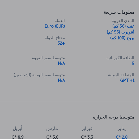
معلومات سريعة
المدن القريبة
العملة
غنت (56 كم)
Euro (EUR)
أنتويرب (55 كم)
مفتاح الدولة
بروج (100 كم)
+32
الطاقة الكهربائية
متوسط سعر القهوة
N/A
E
المنطقة الزمنية
متوسط سعر الوجبة (لشخصين)
N/A
GMT +1
متوسط درجة الحرارة
يناير
فبراير
مارس
أبريل
8.9 °C
5.6 °C
3.3 °C
2.8 °C