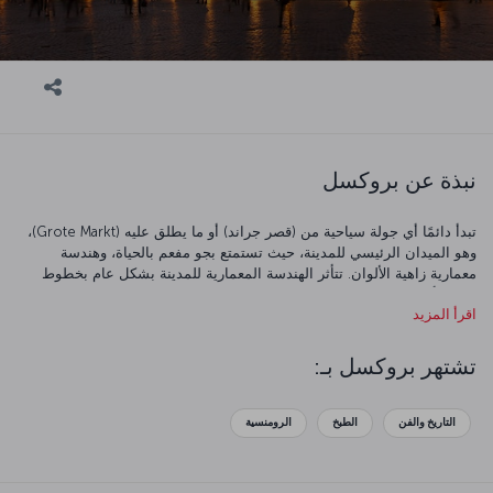
نبذة عن بروكسل
تبدأ دائمًا أي جولة سياحية من (قصر جراند) أو ما يطلق عليه (Grote Markt)،
وهو الميدان الرئيسي للمدينة، حيث تستمتع بجو مفعم بالحياة، وهندسة
معمارية زاهية الألوان. تتأثر الهندسة المعمارية للمدينة بشكل عام بخطوط
حركة (أرت نوفو) الفنية الرائعة، والتي تجعل من زيارة المتاحف والقصور،
اقرأ المزيد
والمعارض متعة حقيقة. متنزه (أوروبا الصغيرة) هو أحد الأماكن الأكثر متعة في
الاتحاد الأوروبي، حيث تجد رحلات جاليفر التي تأسر العقل، مع الاستمتاع بسحر
مغامراته. وإذا أردت أن ترى المدينة من مكان مرتفع، فستجد غايتك في
تشتهر بروكسل بـ:
(أتوميوم) الذي أصبح إحدى أيقونات المدينة كمستضيف للمعارض الدولية
والأحداث الأخرى، وبات طابقه العلوي مكانًا رائعًا للمشاهدة. ويحتوي مبنى
بازيليكا حيث قلب يسوع المقدس على معرض كمنصة للرؤية أيضا، وهو مكان
التاريخ والفن
الطبخ
الرومنسية
معروف بفضل مشاهده الخلابة. ولا يفوتك بالطبع عند زيارة بلجيكا أن تجرب
بعض أشهر أطباقها، مثل الوفل والشوكولاتة وبلح البحر والبطاطس المقلية مع
المايونيز.