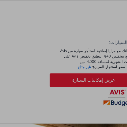
السيارات:
ابدأ رحلتك مع مزايا إضافية. استأجر سيارة من Avis
واستمتع بتخفيض 40%. ينطبق تخفيض Avis على
الشهرية لمسافة 4,000 ميل.
عر استئجار السيارة:
غير متاح
عرض إمكانيات السيارة