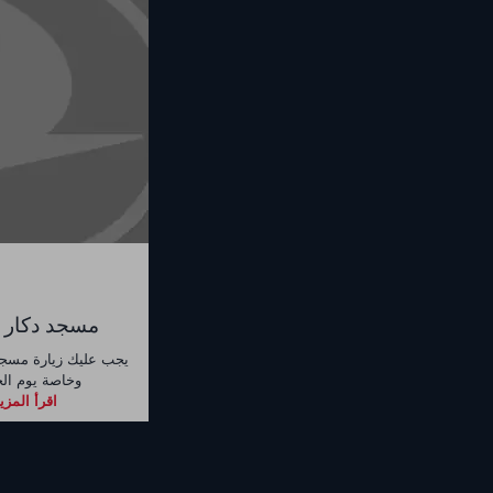
مسجد دكار ا
يجب عليك زيارة مسجد 
وخاصة يوم الج
اقرأ المزي