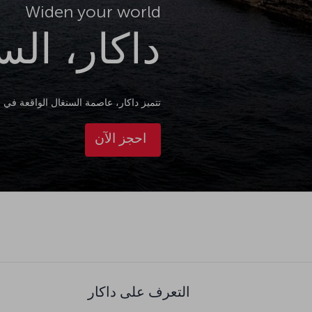
Widen your world
داكار، الس
تتميز داكار، عاصمة السنغال الواقعة في 
احجز الآن
التعرف على داكار