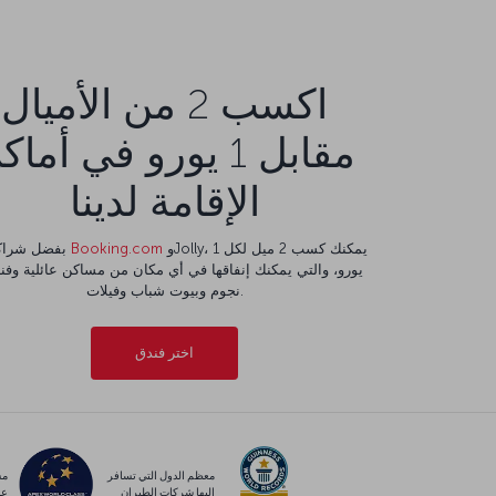
اكسب 2 من الأميال
مقابل 1 يورو في أما
الإقامة لدينا
وJolly، يمكنك كسب 2 ميل لكل 1
Booking.com
بفضل شراكتنا مع
نجوم وبيوت شباب وفيلات.
اختر فندق
معظم الدول التي تسافر
مس
إليها شركات الطيران
عا