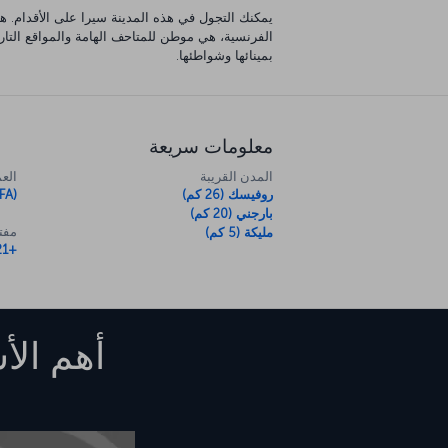
يمكنك التجول في هذه المدينة سيرا على الأقدام. هذ
الفرنسية، هي موطن للمتاحف الهامة والمواقع التار
بمينائها وشواطئها.
معلومات سريعة
المدن القريبة
العم
روفيسك (26 كم)
FA)
بارجني (20 كم)
مفتا
مليكة (5 كم)
+221
أهم الأ