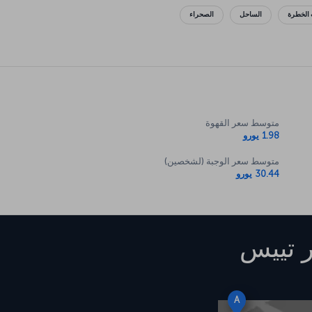
 الخطرة
الساحل
الصحراء
متوسط سعر القهوة
1.98 يورو
متوسط سعر الوجبة (لشخصين)
30.44 يورو
ر تييس
A