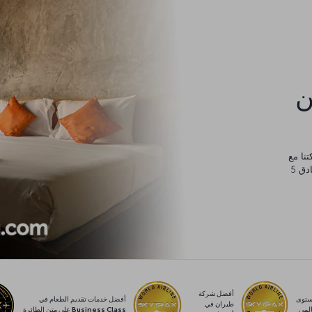
كن
يورو، والتي يمكنك إنفاقها في أي مكان من مساكن عائلية وفنادق 5
أفضل شركة
توى
أفضل خدمات تقديم الطعام في
طيران في
لمي
Business Class على متن الطائرة