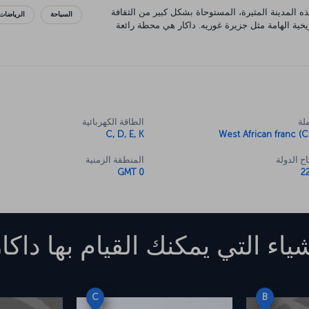
ه المدينة المثيرة، المستوحاة بشكل كبير من الثقافة
السباحة
الرياضات
يخية الهامة مثل جزيرة غوريه. داكار هي محطة رائعة
لة
الطاقة الكهربائية
C, D, E, K
West African franc (C
ح الدولة
المنطقة الزمنية
GMT 0
شياء التي يمكنك القيام بها
داكا
C
B