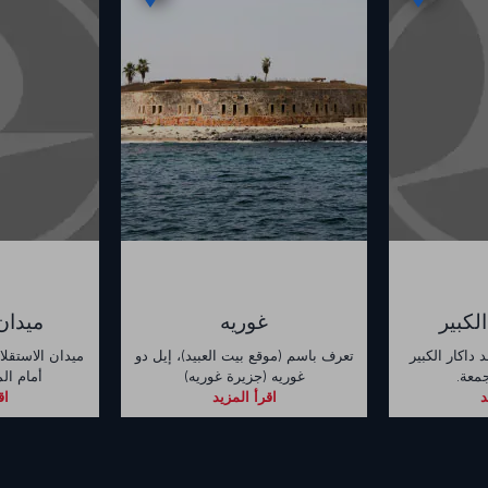
لكبير
غوريه
ميدان
داكار الكبير
تعرف باسم (موقع بيت العبيد)، إيل دو
معة.
غوريه (جزيرة غوريه)
أمام ا
د
اقرأ المزيد
اق