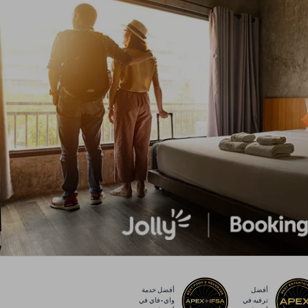
أفضل
أفضل خدمة
ترفيه في
واي-فاي في