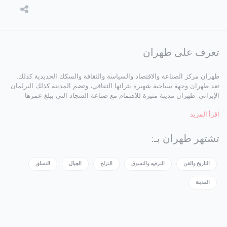
تعرف على طهران
طهران مركز الصناعة والاقتصاد والسياسة والثقافة والسكك الحديدية كذلك.
تعد طهران وجهة سياحية شهيرة بثرائها الثقافي، وتضم المدينة كذلك البرلمان
الإيراني. طهران مدينة مثيرة للاهتمام مع صناعة السجاد التي يبلغ عمرها
2500 عام ومتحف الفن المعاصر وبرج الحرية وقصر كلستان.
اقرأ المزيد
تشتهر طهران بـ:
التاريخ والفن
الترفيه والتسوق
التزلج
الجبال
التسلق
المدينة