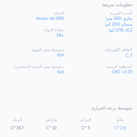
معلومات سريعة
المدن القريبة
العملة
ساري (280 متر)
Iranian rial (IRR)
سمنان (226 كم)
مفتاح الدولة
آراك (278 كم)
+98
الطاقة الكهربائية
متوسط سعر القهوة
N/A
C, F
المنطقة الزمنية
متوسط سعر الوجبة (لشخصين)
N/A
GMT +3:30
متوسط درجة الحرارة
يناير
فبراير
مارس
أبريل
16.7 °C
10 °C
5 °C
2.8 °C