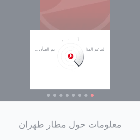
أبجوشت
التناغم المثالي بين الحمص ولحم الضأن ...
اقرأ المزيد
معلومات حول مطار طهران