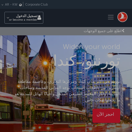
لتخطي إلى المحتوى الرئيسي
Corporate Club
AR
-
KW
Toggle navigation
تسجيل الدخول
or become a member
اطلع على جميع الوجهات
Widen your world
تورنتو، كندا
تورنتو هي أكبر مدن كندا، ومركزها التجاري، وعاصمة مقاطعة
أونتاريو. بين ناطحات السحاب توجد المباني القديمة وساحات
المدينة، ولكن المحيط الطبيعي المذهل وأحيانًا الهائل للمدينة هو
ما يجعلها مكان خاص.
احجز الآن