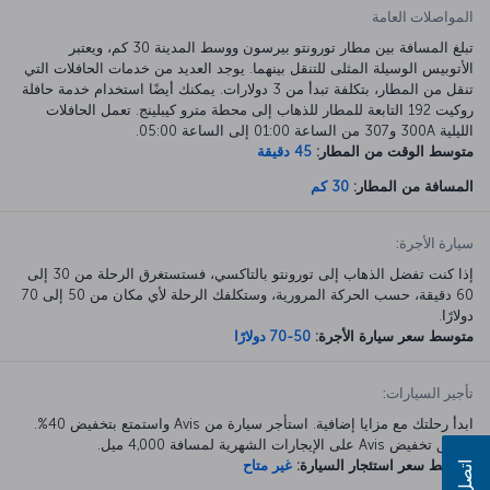
المواصلات العامة
تبلغ المسافة بين مطار تورونتو بيرسون ووسط المدينة 30 كم، ويعتبر
الأتوبيس الوسيلة المثلى للتنقل بينهما. يوجد العديد من خدمات الحافلات التي
تنقل من المطار، بتكلفة تبدأ من 3 دولارات. يمكنك أيضًا استخدام خدمة حافلة
روكيت 192 التابعة للمطار للذهاب إلى محطة مترو كيبلينج. تعمل الحافلات
الليلية 300A و307 من الساعة 01:00 إلى الساعة 05:00.
متوسط الوقت من المطار:
45 دقيقة
المسافة من المطار:
30 كم
سيارة الأجرة:
إذا كنت تفضل الذهاب إلى تورونتو بالتاكسي، فستستغرق الرحلة من 30 إلى
60 دقيقة، حسب الحركة المرورية، وستكلفك الرحلة لأي مكان من 50 إلى 70
دولارًا.
متوسط سعر سيارة الأجرة:
50-70 دولارًا
تأجير السيارات:
ابدأ رحلتك مع مزايا إضافية. استأجر سيارة من Avis واستمتع بتخفيض 40%.
ينطبق تخفيض Avis على الإيجارات الشهرية لمسافة 4,000 ميل.
متوسط سعر استئجار السيارة:
غير متاح
اتصل بنا