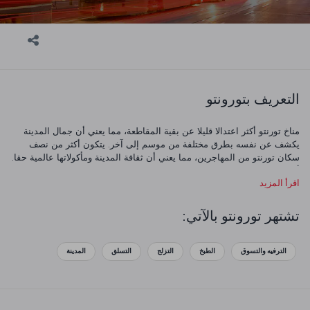
التعريف بتورونتو
مناخ تورنتو أكثر اعتدالا قليلا عن بقية المقاطعة، مما يعني أن جمال المدينة
يكشف عن نفسه بطرق مختلفة من موسم إلى آخر. يتكون أكثر من نصف
سكان تورنتو من المهاجرين، مما يعني أن ثقافة المدينة ومأكولاتها عالمية حقا.
أثناء استكشافك للمدينة، سترى برج سي إن الضخم الذي يبلغ ارتفاعه 533
اقرأ المزيد
متر - توجه إلى الأعلى لمشاهدة بعض المناظر الساحرة للمدينة. هناك
مجموعة من المواقع والمتاحف التاريخية التي يجب زيارتها أيضا، مثل كاسا
لوما شاتو ومتحف باتا للأحذية ومتحف أونتاريو الملكي ومعرض الفنون في
تشتهر تورونتو بالآتي:
أونتاريو، حيث ستجد قطعا من أمثال سيزان وفان جوخ وبيكاسو. ويمكنك
الذهاب إلى جزر تورونتو والاستمتاع بالحدائق المثيرة هناك، وبالطبع يمكنك
الاستمتاع بالطعام الرائع كالأطباق البحرية التي تحوي سمك أبي منقار
الترفيه والتسوق
الطبخ
التزلج
التسلق
المدينة
وسرطان البحر.