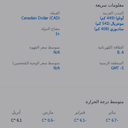
معلومات سريعة
المدن القريبة
العملة
أوتاوا (449 كم)
Canadian Dollar (CAD)
مونتريال (541 كم)
مفتاح الدولة
سادبوري (408 كم)
+1
الطاقة الكهربائية
متوسط سعر القهوة
N/A
B, A
المنطقة الزمنية
متوسط سعر الوجبة (لشخصين)
N/A
GMT -5
متوسط درجة الحرارة
يناير
فبراير
مارس
أبريل
6.1 °C
-0.6 °C
-6.1 °C
-6.7 °C